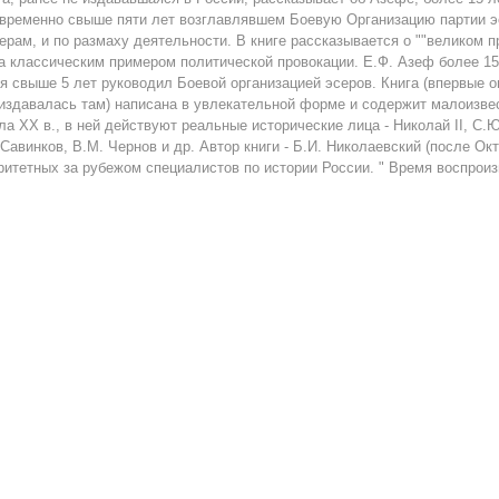
временно свыше пяти лет возглавлявшем Боевую Организацию партии эс
ерам, и по размаху деятельности. В книге рассказывается о ""великом п
а классическим примером политической провокации. Е.Ф. Азеф более 15
я свыше 5 лет руководил Боевой организацией эсеров. Книга (впервые оп
издавалась там) написана в увлекательной форме и содержит малоизве
ла XX в., в ней действуют реальные исторические лица - Николай II, С.Ю
 Савинков, В.М. Чернов и др. Автор книги - Б.И. Николаевский (после Ок
ритетных за рубежом специалистов по истории России. " Время воспроизв