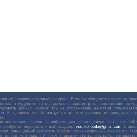
личных (широкодоступных) ресурсов. Если вы обладаете авторским пр
остью в будущем, то мы согласны рассмотреть предложения по уда
льзовать данный контент. Мы не отслеживаем действия пользовател
ва. Все данные на сайт, загружаются автоматически, не проходя заране
ет.
сов касательно ссылок на информацию, размещенную на нашем сайте
о требуется переслать е-mail на адрес:
vse.biblioteki@gmail.com
. В пис
риал, защищённый авторским правом: отсканированный документ с печ
ля данного материала. 2. Прямые ссылки на страницы сайта, которые с