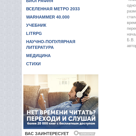
БИОГРАФИЯ
одно
11
ВСЕЛЕННАЯ МЕТРО 2033
разм
WARHAMMER 40.000
стал
12
врем
УЧЕБНИК
13
пере
LITRPG
нача
14
Б.В.
НАУЧНО-ПОПУЛЯРНАЯ
авто
15
ЛИТЕРАТУРА
МЕДИЦИНА
16
СТИХИ
17
18
19
20
21
22
23
24