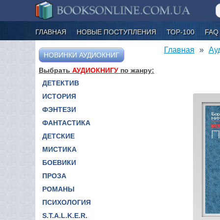
ГЛАВНАЯ
НОВЫЕ ПОСТУПЛЕНИЯ
ТОР-100
FAQ
Главная
Ау
НОВИНКИ АУДИОКНИГ
Выбрать
АУДИОКНИГУ
по жанру:
ДЕТЕКТИВ
ИСТОРИЯ
ФЭНТЕЗИ
ФАНТАСТИКА
ДЕТСКИЕ
МИСТИКА
БОЕВИКИ
ПРОЗА
РОМАНЫ
ПСИХОЛОГИЯ
S.T.A.L.K.E.R.