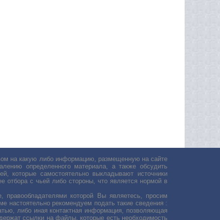
авом на какую либо информацию, размещенную на сайте
лению определенного материала, а также обсудить
ей, которые самостоятельно выкладывают источники
е отбора с чьей либо стороны, что является нормой в
, правообладателями которой Вы являетесь, просим
ьме настоятельно рекомендуем подать такие сведения :
атью, либо иная контактная информация, позволяющая
одержат ссылки на файлы, которые есть необходимость