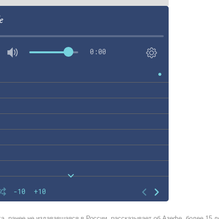
e
0:00
-10
+10
га, ранее не издававшаяся в России, рассказывает об Азефе, более 15 