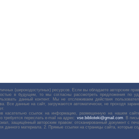
личных (широкодоступных) ресурсов. Если вы обладаете авторским пр
остью в будущем, то мы согласны рассмотреть предложения по уда
льзовать данный контент. Мы не отслеживаем действия пользовател
ва. Все данные на сайт, загружаются автоматически, не проходя заране
ет.
сов касательно ссылок на информацию, размещенную на нашем сайте
о требуется переслать е-mail на адрес:
vse.biblioteki@gmail.com
. В пис
риал, защищённый авторским правом: отсканированный документ с печ
ля данного материала. 2. Прямые ссылки на страницы сайта, которые с