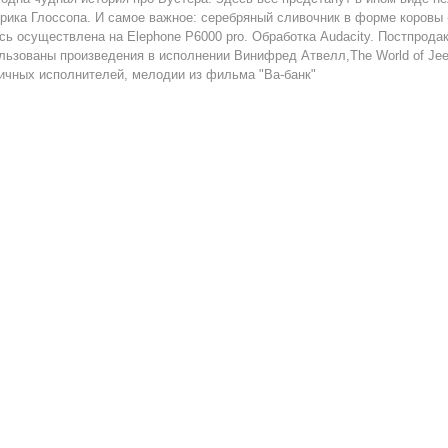
рика Глоссопа. И самое важное: серебряный сливочник в форме коровы 
сь осуществлена на Elephone P6000 pro. Обработка Audacity. Постпрода
льзованы произведения в исполнении Винифред Атвелл,The World of Jeev
ичных исполнителей, мелодии из фильма "Ва-банк"