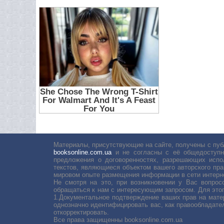
Материалы, присутствующие на сайте, получены с пуб
booksonline.com.ua
и не согласны с её общедоступн
предложения о договоренностях, разрешающих испо
текстов, являющиеся объектом вашего авторского пра
мировом опыте размещения информации в сети интерн
Не смотря на это, при возникновении у Вас вопро
обращаться к нам с интересующим запросом. Для этог
1.Документальное подтверждение ваших прав на мате
однозначно идентифицировать вас, как правообладате
откорректировать.
Все права защищенны booksonline.com.ua