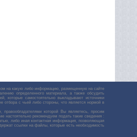
авом на какую либо информацию, размещенную на сайте
лению определенного материала, а также обсудить
ей, которые самостоятельно выкладывают источники
е отбора с чьей либо стороны, что является нормой в
, правообладателями которой Вы являетесь, просим
ьме настоятельно рекомендуем подать такие сведения :
атью, либо иная контактная информация, позволяющая
одержат ссылки на файлы, которые есть необходимость