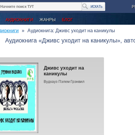
Р
АУДИОКНИГИ
ЖАНРЫ
БЛОГ
диокниги
Аудиокнига: Дживс уходит на каникулы
Аудиокнига «Дживс уходит на каникулы», авт
Дживс уходит на
каникулы
Вудхауз Пэлем Грэнвил