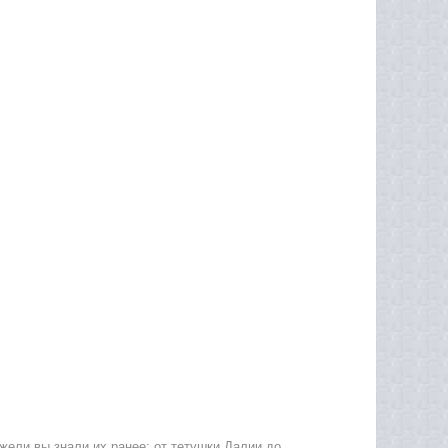
жели вы знали их ранее: от тетушки Далии до