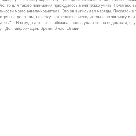
ло, то для такого понимания приходилось меня тяжко учить. Полагаю, 
анности моего ангела-хранителя. Это он выписывал наряды. Пускаясь в т
отрят на дело там, наверху: потреплют снисходительно по загривку или
доры"… И некуда деться - я обязана сполна уплатить по ведомости, спу
у." Доп. информация: Время: 3 час. 16 мин