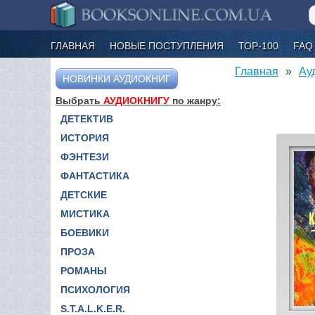
ГЛАВНАЯ
НОВЫЕ ПОСТУПЛЕНИЯ
ТОР-100
FAQ
Главная
Ау
НОВИНКИ АУДИОКНИГ
Выбрать
АУДИОКНИГУ
по жанру:
ДЕТЕКТИВ
ИСТОРИЯ
ФЭНТЕЗИ
ФАНТАСТИКА
ДЕТСКИЕ
МИСТИКА
БОЕВИКИ
ПРОЗА
РОМАНЫ
ПСИХОЛОГИЯ
S.T.A.L.K.E.R.