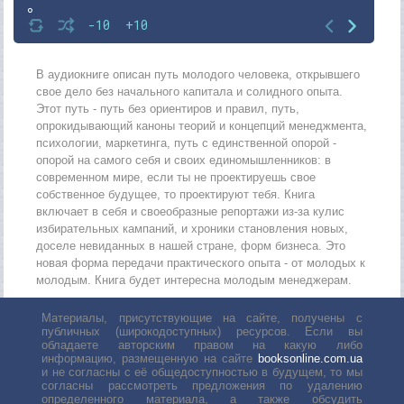
8
-10
+10
9
10
В аудиокниге описан путь молодого человека, открывшего
свое дело без начального капитала и солидного опыта.
11
Этот путь - путь без ориентиров и правил, путь,
опрокидывающий каноны теорий и концепций менеджмента,
12
психологии, маркетинга, путь с единственной опорой -
13
опорой на самого себя и своих единомышленников: в
современном мире, если ты не проектируешь свое
14
собственное будущее, то проектируют тебя. Книга
включает в себя и своеобразные репортажи из-за кулис
15
избирательных кампаний, и хроники становления новых,
16
доселе невиданных в нашей стране, форм бизнеса. Это
новая форма передачи практического опыта - от молодых к
17
молодым. Книга будет интересна молодым менеджерам.
18
Материалы, присутствующие на сайте, получены с
публичных (широкодоступных) ресурсов. Если вы
обладаете авторским правом на какую либо
информацию, размещенную на сайте
booksonline.com.ua
и не согласны с её общедоступностью в будущем, то мы
согласны рассмотреть предложения по удалению
определенного материала, а также обсудить