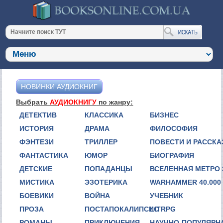
НОВИНКИ АУДИОКНИГ
Выбрать
АУДИОКНИГУ
по жанру:
ДЕТЕКТИВ
КЛАССИКА
БИЗНЕС
ИСТОРИЯ
ДРАМА
ФИЛОСОФИЯ
ФЭНТЕЗИ
ТРИЛЛЕР
ПОВЕСТИ И РАССК
ФАНТАСТИКА
ЮМОР
БИОГРАФИЯ
ДЕТСКИЕ
ПОПАДАНЦЫ
ВСЕЛЕННАЯ МЕТРО 
МИСТИКА
ЭЗОТЕРИКА
WARHAMMER 40.000
БОЕВИКИ
ВОЙНА
УЧЕБНИК
ПРОЗА
ПОСТАПОКАЛИПСИС
LITRPG
РОМАНЫ
ПРИКЛЮЧЕНИЯ
НАУЧНО-ПОПУЛЯРН