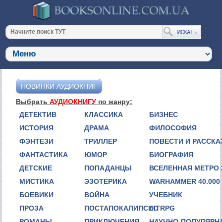
НОВИНКИ АУДИОКНИГ
Выбрать
АУДИОКНИГУ
по жанру:
ДЕТЕКТИВ
КЛАССИКА
БИЗНЕС
ИСТОРИЯ
ДРАМА
ФИЛОСОФИЯ
ФЭНТЕЗИ
ТРИЛЛЕР
ПОВЕСТИ И РАССК
ФАНТАСТИКА
ЮМОР
БИОГРАФИЯ
ДЕТСКИЕ
ПОПАДАНЦЫ
ВСЕЛЕННАЯ МЕТРО 
МИСТИКА
ЭЗОТЕРИКА
WARHAMMER 40.000
БОЕВИКИ
ВОЙНА
УЧЕБНИК
ПРОЗА
ПОСТАПОКАЛИПСИС
LITRPG
РОМАНЫ
ПРИКЛЮЧЕНИЯ
НАУЧНО-ПОПУЛЯРН