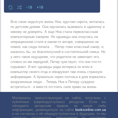
-10
+10
Всю свою недолгую жизнь Ноа, круглая сирота, моталась
по детским домам. Она научилась выживать в одиночку и
никому не доверять. А еще Ноа стала первоклассным
компьютерным хакером. Но однажды она очнулась на
операционном столе в каком-то ангаре, совершенно не
помня, как сюда попала … Питер тоже классный хакер, и,
казалось бы, из благополучной и состоятельной семьи. Но
у него такое ощущение, что родители не замечают его,
словно он им неродной; Питер чувствует, что они что-то
скрывают. И вот однажды ради интереса он влез в
компьютер своего отца и обнаружил там очень странную
информацию. А буквально через полчаса в дом ворвались
вооруженные люди… Теперь Ноа и Питеру суждено
встретиться - и вместе отстоять свое право на жизнь.
Материалы, присутствующие на сайте, получены с
публичных (широкодоступных) ресурсов. Если вы
обладаете авторским правом на какую либо
информацию, размещенную на сайте
booksonline.com.ua
и не согласны с её общедоступностью в будущем, то мы
согласны рассмотреть предложения по удалению