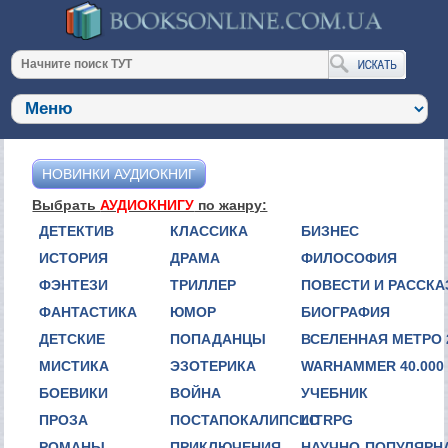
НОВИНКИ АУДИОКНИГ
Выбрать
АУДИОКНИГУ
по жанру:
ДЕТЕКТИВ
КЛАССИКА
БИЗНЕС
ИСТОРИЯ
ДРАМА
ФИЛОСОФИЯ
ФЭНТЕЗИ
ТРИЛЛЕР
ПОВЕСТИ И РАССК
ФАНТАСТИКА
ЮМОР
БИОГРАФИЯ
ДЕТСКИЕ
ПОПАДАНЦЫ
ВСЕЛЕННАЯ МЕТРО 
МИСТИКА
ЭЗОТЕРИКА
WARHAMMER 40.000
БОЕВИКИ
ВОЙНА
УЧЕБНИК
ПРОЗА
ПОСТАПОКАЛИПСИС
LITRPG
РОМАНЫ
ПРИКЛЮЧЕНИЯ
НАУЧНО-ПОПУЛЯРН