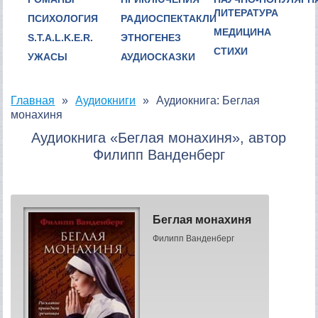
ЛИТЕРАТУРА
ПСИХОЛОГИЯ
РАДИОСПЕКТАКЛИ
МЕДИЦИНА
S.T.A.L.K.E.R.
ЭТНОГЕНЕЗ
СТИХИ
УЖАСЫ
АУДИОСКАЗКИ
Главная
Аудиокниги
Аудиокнига: Беглая
монахиня
Аудиокнига «Беглая монахиня», автор
Филипп Ванденберг
Беглая монахиня
Филипп Ванденберг