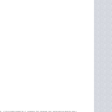
я, случившиеся с ними по вине их мачехи-ведьмы.