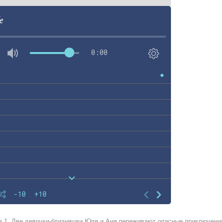
e
0:00
-10
+10
а 1. Две девочки-близняшки Юля и Аня переживают опасные приключени