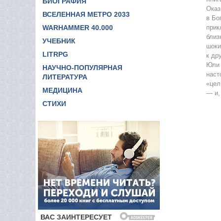
БИОГРАФИЯ
Оказ
11
ВСЕЛЕННАЯ МЕТРО 2033
в Бо
WARHAMMER 40.000
прик
12
близ
УЧЕБНИК
13
шоки
LITRPG
к др
14
Юли 
НАУЧНО-ПОПУЛЯРНАЯ
наст
15
ЛИТЕРАТУРА
«цел
МЕДИЦИНА
16
— и,
СТИХИ
17
18
19
20
21
22
23
24