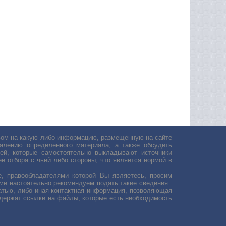
авом на какую либо информацию, размещенную на сайте
лению определенного материала, а также обсудить
ей, которые самостоятельно выкладывают источники
е отбора с чьей либо стороны, что является нормой в
, правообладателями которой Вы являетесь, просим
ьме настоятельно рекомендуем подать такие сведения :
атью, либо иная контактная информация, позволяющая
одержат ссылки на файлы, которые есть необходимость