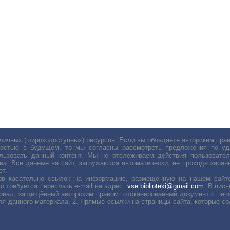
личных (широкодоступных) ресурсов. Если вы обладаете авторским пр
остью в будущем, то мы согласны рассмотреть предложения по уда
льзовать данный контент. Мы не отслеживаем действия пользовател
ва. Все данные на сайт, загружаются автоматически, не проходя заране
ет.
сов касательно ссылок на информацию, размещенную на нашем сайте
о требуется переслать е-mail на адрес:
vse.biblioteki@gmail.com
. В пис
риал, защищённый авторским правом: отсканированный документ с печ
ля данного материала. 2. Прямые ссылки на страницы сайта, которые с