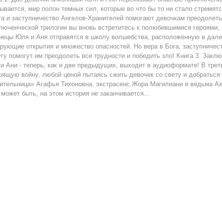
ывается, мир полон темных сил, которые во что бы то ни стало стремят
га и заступничество Ангелов-Хранителей помогают девочкам преодолеть 
люченческой трилогии вы вновь встретитесь к полюбившимися героями, 
нецы Юля и Аня отправятся в школу волшебства, расположенную в дале
рующие открытия и множество опасностей. Но вера в Бога, заступничес
угу помогут им преодолеть все трудности и победить зло! Книга 3. Закл
и Ани - теперь, как и две предыдущих, выходит в аудиоформате! В тре
оящую войну, любой ценой пытаясь сжить девочек со свету и добраться 
ительница» Агафья Тихоновна, экстрасенс Жора Магилиани и ведьма Ах
 может быть, на этом история не заканчивается...