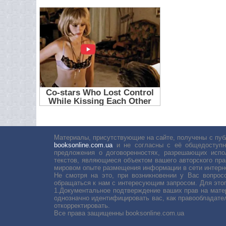
Материалы, присутствующие на сайте, получены с пуб
booksonline.com.ua
и не согласны с её общедоступн
предложения о договоренностях, разрешающих испо
текстов, являющиеся объектом вашего авторского пра
мировом опыте размещения информации в сети интерн
Не смотря на это, при возникновении у Вас вопро
обращаться к нам с интересующим запросом. Для этог
1.Документальное подтверждение ваших прав на мате
однозначно идентифицировать вас, как правообладате
откорректировать.
Все права защищенны booksonline.com.ua