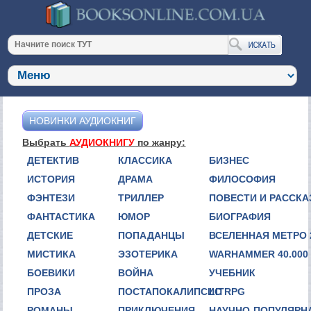
НОВИНКИ АУДИОКНИГ
Выбрать
АУДИОКНИГУ
по жанру:
ДЕТЕКТИВ
КЛАССИКА
БИЗНЕС
ИСТОРИЯ
ДРАМА
ФИЛОСОФИЯ
ФЭНТЕЗИ
ТРИЛЛЕР
ПОВЕСТИ И РАССК
ФАНТАСТИКА
ЮМОР
БИОГРАФИЯ
ДЕТСКИЕ
ПОПАДАНЦЫ
ВСЕЛЕННАЯ МЕТРО 
МИСТИКА
ЭЗОТЕРИКА
WARHAMMER 40.000
БОЕВИКИ
ВОЙНА
УЧЕБНИК
ПРОЗА
ПОСТАПОКАЛИПСИС
LITRPG
РОМАНЫ
ПРИКЛЮЧЕНИЯ
НАУЧНО-ПОПУЛЯРН