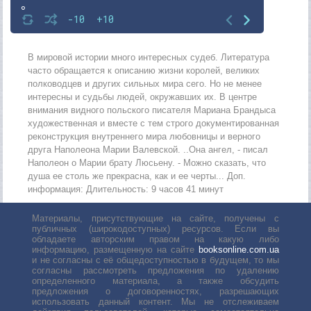
8
-10
+10
9
10
В мировой истории много интересных судеб. Литература
часто обращается к описанию жизни королей, великих
11
полководцев и других сильных мира сего. Но не менее
интересны и судьбы людей, окружавших их. В центре
12
внимания видного польского писателя Мариана Брандыса
13
художественная и вместе с тем строго документированная
реконструкция внутреннего мира любовницы и верного
14
друга Наполеона Марии Валевской. ..Она ангел, - писал
Наполеон о Марии брату Люсьену. - Можно сказать, что
15
душа ее столь же прекрасна, как и ее черты... Доп.
16
информация: Длительность: 9 часов 41 минут
17
Материалы, присутствующие на сайте, получены с
публичных (широкодоступных) ресурсов. Если вы
18
обладаете авторским правом на какую либо
информацию, размещенную на сайте
booksonline.com.ua
19
и не согласны с её общедоступностью в будущем, то мы
согласны рассмотреть предложения по удалению
20
определенного материала, а также обсудить
предложения о договоренностях, разрешающих
21
использовать данный контент. Мы не отслеживаем