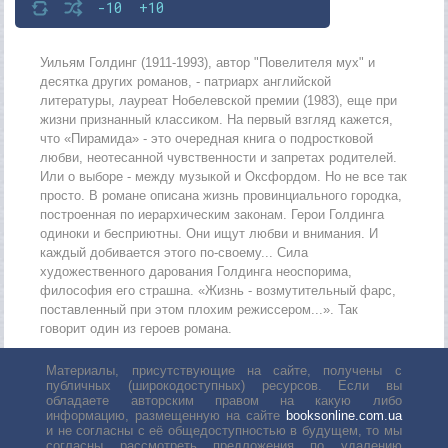
-10
+10
Уильям Голдинг (1911-1993), автор "Повелителя мух" и
десятка других романов, - патриарх английской
литературы, лауреат Нобелевской премии (1983), еще при
жизни признанный классиком. На первый взгляд кажется,
что «Пирамида» - это очередная книга о подростковой
любви, неотесанной чувственности и запретах родителей.
Или о выборе - между музыкой и Оксфордом. Но не все так
просто. В романе описана жизнь провинциального городка,
построенная по иерархическим законам. Герои Голдинга
одиноки и бесприютны. Они ищут любви и внимания. И
каждый добивается этого по-своему... Сила
художественного дарования Голдинга неоспорима,
философия его страшна. «Жизнь - возмутительный фарс,
поставленный при этом плохим режиссером...». Так
говорит один из героев романа.
Материалы, присутствующие на сайте, получены с
публичных (широкодоступных) ресурсов. Если вы
обладаете авторским правом на какую либо
информацию, размещенную на сайте
booksonline.com.ua
и не согласны с её общедоступностью в будущем, то мы
согласны рассмотреть предложения по удалению