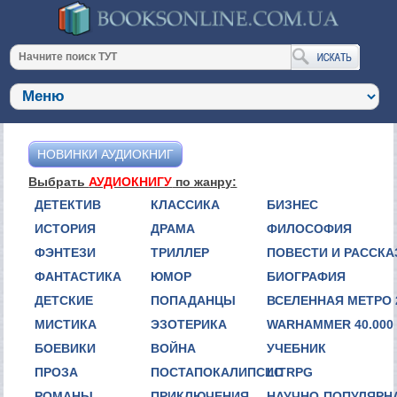
НОВИНКИ АУДИОКНИГ
Выбрать
АУДИОКНИГУ
по жанру:
ДЕТЕКТИВ
КЛАССИКА
БИЗНЕС
ИСТОРИЯ
ДРАМА
ФИЛОСОФИЯ
ФЭНТЕЗИ
ТРИЛЛЕР
ПОВЕСТИ И РАССК
ФАНТАСТИКА
ЮМОР
БИОГРАФИЯ
ДЕТСКИЕ
ПОПАДАНЦЫ
ВСЕЛЕННАЯ МЕТРО 
МИСТИКА
ЭЗОТЕРИКА
WARHAMMER 40.000
БОЕВИКИ
ВОЙНА
УЧЕБНИК
ПРОЗА
ПОСТАПОКАЛИПСИС
LITRPG
РОМАНЫ
ПРИКЛЮЧЕНИЯ
НАУЧНО-ПОПУЛЯРН