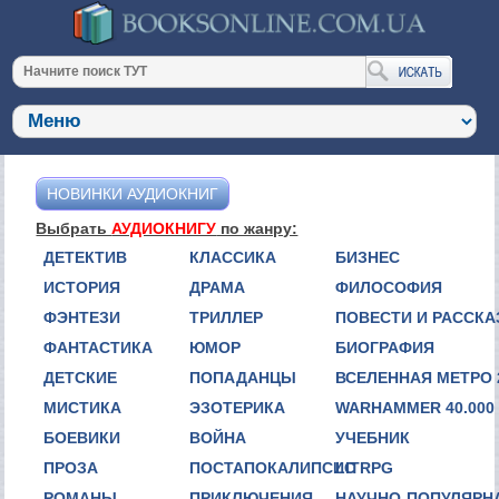
НОВИНКИ АУДИОКНИГ
Выбрать
АУДИОКНИГУ
по жанру:
ДЕТЕКТИВ
КЛАССИКА
БИЗНЕС
ИСТОРИЯ
ДРАМА
ФИЛОСОФИЯ
ФЭНТЕЗИ
ТРИЛЛЕР
ПОВЕСТИ И РАССК
ФАНТАСТИКА
ЮМОР
БИОГРАФИЯ
ДЕТСКИЕ
ПОПАДАНЦЫ
ВСЕЛЕННАЯ МЕТРО 
МИСТИКА
ЭЗОТЕРИКА
WARHAMMER 40.000
БОЕВИКИ
ВОЙНА
УЧЕБНИК
ПРОЗА
ПОСТАПОКАЛИПСИС
LITRPG
РОМАНЫ
ПРИКЛЮЧЕНИЯ
НАУЧНО-ПОПУЛЯРН