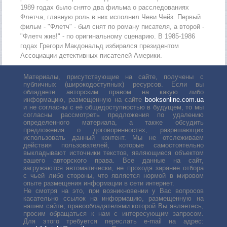
1989 годах было снято два фильма о расследованиях
Флетча, главную роль в них исполнил Чеви Чейз. Первый
фильм - "Флетч" - был снят по роману писателя, а второй -
"Флетч жив!" - по оригинальному сценарию. В 1985-1986
годах Грегори Макдональд избирался президентом
Ассоциации детективных писателей Америки.
Материалы, присутствующие на сайте, получены с
публичных (широкодоступных) ресурсов. Если вы
обладаете авторским правом на какую либо
информацию, размещенную на сайте
booksonline.com.ua
и не согласны с её общедоступностью в будущем, то мы
согласны рассмотреть предложения по удалению
определенного материала, а также обсудить
предложения о договоренностях, разрешающих
использовать данный контент. Мы не отслеживаем
действия пользователей, которые самостоятельно
выкладывают источники текстов, являющиеся объектом
вашего авторского права. Все данные на сайт,
загружаются автоматически, не проходя заранее отбора
с чьей либо стороны, что является нормой в мировом
опыте размещения информации в сети интернет.
Не смотря на это, при возникновении у Вас вопросов
касательно ссылок на информацию, размещенную на
нашем сайте, правообладателями которой Вы являетесь,
просим обращаться к нам с интересующим запросом.
Для этого требуется переслать е-mail на адрес: