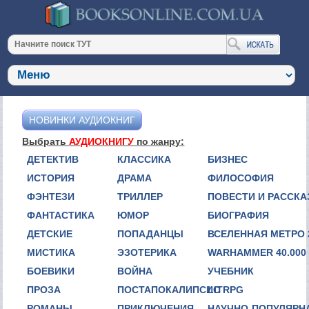
НОВИНКИ АУДИОКНИГ
Выбрать
АУДИОКНИГУ
по жанру:
ДЕТЕКТИВ
КЛАССИКА
БИЗНЕС
ИСТОРИЯ
ДРАМА
ФИЛОСОФИЯ
ФЭНТЕЗИ
ТРИЛЛЕР
ПОВЕСТИ И РАССК
ФАНТАСТИКА
ЮМОР
БИОГРАФИЯ
ДЕТСКИЕ
ПОПАДАНЦЫ
ВСЕЛЕННАЯ МЕТРО 
МИСТИКА
ЭЗОТЕРИКА
WARHAMMER 40.000
БОЕВИКИ
ВОЙНА
УЧЕБНИК
ПРОЗА
ПОСТАПОКАЛИПСИС
LITRPG
РОМАНЫ
ПРИКЛЮЧЕНИЯ
НАУЧНО-ПОПУЛЯРН