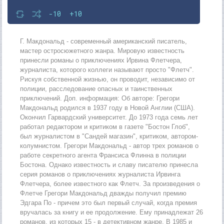
-10
+10
Г. Макдональд - современный американский писатель,
мастер остросюжетного жанра. Мировую известность
принесли романы о приключениях Ирвина Флетчера,
журналиста, которого коллеги называют просто "Флетч".
Рискуя собственной жизнью, он проводит, независимо от
полиции, расследование опасных и таинственных
приключений. Доп. информация: Об авторе: Грегори
Макдональд родился в 1937 году в Новой Англии (США).
Окончил Гарвардский университет. До 1973 года семь лет
работал редактором и критиком в газете "Бостон Глоб",
был журналистом в "Сандей магазин", критиком, автором-
колумнистом. Грегори Макдональд - автор трех романов о
работе секретного агента Франсиса Флинна в полиции
Бостона. Однако известность и славу писателю принесла
серия романов о приключениях журналиста Ирвинга
Флетчера, более известного как Флетч. За произведения о
Флетче Грегори Макдональд дважды получил премию
Эдгара По - причем это был первый случай, когда премия
вручалась за книгу и ее продолжение. Ему принадлежат 26
романов, из которых 15 - в детективном жанре. В 1985 и