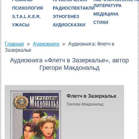
ЛИТЕРАТУРА
ПСИХОЛОГИЯ
РАДИОСПЕКТАКЛИ
МЕДИЦИНА
S.T.A.L.K.E.R.
ЭТНОГЕНЕЗ
СТИХИ
УЖАСЫ
АУДИОСКАЗКИ
Главная
Аудиокниги
Аудиокнига: Флетч в
Зазеркалье
Аудиокнига «Флетч в Зазеркалье», автор
Грегори Макдональд
Флетч в Зазеркалье
Грегори Макдональд