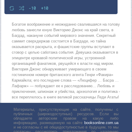
-10
+10
Богатое воображение и неожиданно свалившаяся на голову
любовь занесли юную Викторию Джонс на край света, в
Багдад, накануне событий мирового значения. Секретный
саммит сверхдержав состоится в Багдаде, но тайна
оказывается раскрыта, и фашистские группы вступают в
сговор с целью саботажа события. Девушка оказывается в
эпицентре кровавой политической игры, устроенной
организацией фанатиков, рвущейся к власти над миром.
Виктория Джонс обнаруживает умирающего в своем
гостиничном номере британского агента Генри «Факира»
Кармайкла; его последние слова — «Люцифер … Басра …
Лафарж» — побуждают ее к расследованию... Любовь и
приключения, шпионаж и убийства, археология и политика -
все переплелось в книге великой рассказчицы Леди Агаты!
Материалы, присутствующие на сайте, получены с
публичных (широкодоступных) ресурсов. Если вы
обладаете авторским правом на какую либо
информацию, размещенную на сайте
booksonline.com.ua
и не согласны с её общедоступностью в будущем, то мы
согласны рассмотреть предложения по удалению