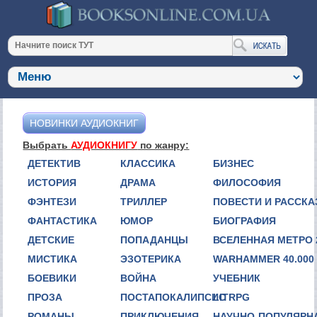
НОВИНКИ АУДИОКНИГ
Выбрать
АУДИОКНИГУ
по жанру:
ДЕТЕКТИВ
КЛАССИКА
БИЗНЕС
ИСТОРИЯ
ДРАМА
ФИЛОСОФИЯ
ФЭНТЕЗИ
ТРИЛЛЕР
ПОВЕСТИ И РАССК
ФАНТАСТИКА
ЮМОР
БИОГРАФИЯ
ДЕТСКИЕ
ПОПАДАНЦЫ
ВСЕЛЕННАЯ МЕТРО 
МИСТИКА
ЭЗОТЕРИКА
WARHAMMER 40.000
БОЕВИКИ
ВОЙНА
УЧЕБНИК
ПРОЗА
ПОСТАПОКАЛИПСИС
LITRPG
РОМАНЫ
ПРИКЛЮЧЕНИЯ
НАУЧНО-ПОПУЛЯРН