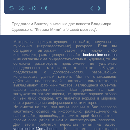
-10
+10
Предлагаем Вашему вниманию две повести Владимира
Одоевского: "Княжна Мими" и "Живой мертвец".
Материалы, присутствующие на сайте, получены с
публичных (широкодоступных) ресурсов. Если вы
обладаете авторским правом на какую либо
информацию, размещенную на сайте
booksonline.com.ua
и не согласны с её общедоступностью в будущем, то мы
согласны рассмотреть предложения по удалению
определенного материала, а также обсудить
предложения о договоренностях, разрешающих
использовать данный контент. Мы не отслеживаем
действия пользователей, которые самостоятельно
выкладывают источники текстов, являющиеся объектом
вашего авторского права. Все данные на сайт,
загружаются автоматически, не проходя заранее отбора
с чьей либо стороны, что является нормой в мировом
опыте размещения информации в сети интернет.
Не смотря на это, при возникновении у Вас вопросов
касательно ссылок на информацию, размещенную на
нашем сайте, правообладателями которой Вы являетесь,
просим обращаться к нам с интересующим запросом.
Для этого требуется переслать е-mail на адрес:
vse.biblioteki@gmail.com
. В письме настоятельно