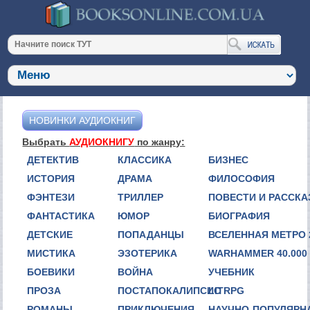
НОВИНКИ АУДИОКНИГ
Выбрать
АУДИОКНИГУ
по жанру:
ДЕТЕКТИВ
КЛАССИКА
БИЗНЕС
ИСТОРИЯ
ДРАМА
ФИЛОСОФИЯ
ФЭНТЕЗИ
ТРИЛЛЕР
ПОВЕСТИ И РАССК
ФАНТАСТИКА
ЮМОР
БИОГРАФИЯ
ДЕТСКИЕ
ПОПАДАНЦЫ
ВСЕЛЕННАЯ МЕТРО 
МИСТИКА
ЭЗОТЕРИКА
WARHAMMER 40.000
БОЕВИКИ
ВОЙНА
УЧЕБНИК
ПРОЗА
ПОСТАПОКАЛИПСИС
LITRPG
РОМАНЫ
ПРИКЛЮЧЕНИЯ
НАУЧНО-ПОПУЛЯРН