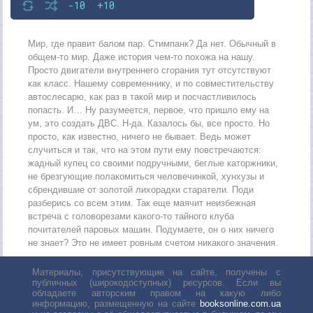
-10
+10
Мир, где правит балом пар. Стимпанк? Да нет. Обычный в
общем-то мир. Даже история чем-то похожа на нашу.
Просто двигатели внутреннего сгорания тут отсутствуют
как класс. Нашему современнику, и по совместительству
автослесарю, как раз в такой мир и посчастливилось
попасть. И… Ну разумеется, первое, что пришло ему на
ум, это создать ДВС. Н-да. Казалось бы, все просто. Но
просто, как известно, ничего не бывает. Ведь может
случиться и так, что на этом пути ему повстречаются:
жадный купец со своими подручными, беглые каторжники,
не брезгующие полакомиться человечинкой, хунхузы и
сбрендившие от золотой лихорадки старатели. Поди
разберись со всем этим. Так еще маячит неизбежная
встреча с головорезами какого-то тайного клуба
почитателей паровых машин. Подумаете, он о них ничего
не знает? Это не имеет ровным счетом никакого значения.
Материалы, присутствующие на сайте, получены с
публичных (широкодоступных) ресурсов. Если вы
обладаете авторским правом на какую либо
информацию, размещенную на сайте
booksonline.com.ua