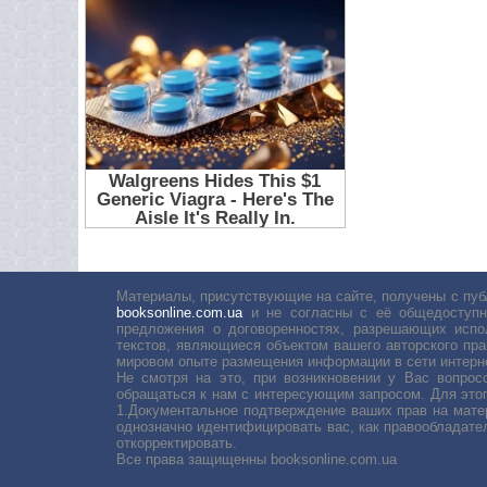
Материалы, присутствующие на сайте, получены с пуб
booksonline.com.ua
и не согласны с её общедоступн
предложения о договоренностях, разрешающих испо
текстов, являющиеся объектом вашего авторского пра
мировом опыте размещения информации в сети интерн
Не смотря на это, при возникновении у Вас вопро
обращаться к нам с интересующим запросом. Для этог
1.Документальное подтверждение ваших прав на мате
однозначно идентифицировать вас, как правообладате
откорректировать.
Все права защищенны booksonline.com.ua