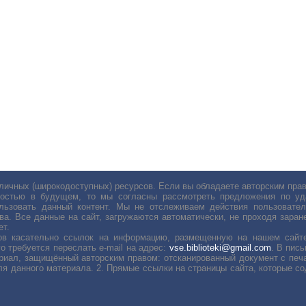
личных (широкодоступных) ресурсов. Если вы обладаете авторским пр
остью в будущем, то мы согласны рассмотреть предложения по уда
льзовать данный контент. Мы не отслеживаем действия пользовател
ва. Все данные на сайт, загружаются автоматически, не проходя заране
ет.
сов касательно ссылок на информацию, размещенную на нашем сайте
о требуется переслать е-mail на адрес:
vse.biblioteki@gmail.com
. В пис
риал, защищённый авторским правом: отсканированный документ с печ
ля данного материала. 2. Прямые ссылки на страницы сайта, которые с