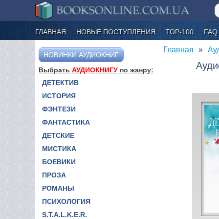
ГЛАВНАЯ
НОВЫЕ ПОСТУПЛЕНИЯ
ТОР-100
FAQ
Главная
Ау
НОВИНКИ АУДИОКНИГ
Ауди
Выбрать
АУДИОКНИГУ
по жанру:
ДЕТЕКТИВ
ИСТОРИЯ
ФЭНТЕЗИ
ФАНТАСТИКА
ДЕТСКИЕ
МИСТИКА
БОЕВИКИ
ПРОЗА
РОМАНЫ
ПСИХОЛОГИЯ
S.T.A.L.K.E.R.