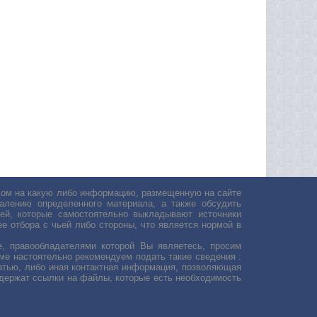
авом на какую либо информацию, размещенную на сайте
лению определенного материала, а также обсудить
ей, которые самостоятельно выкладывают источники
е отбора с чьей либо стороны, что является нормой в
, правообладателями которой Вы являетесь, просим
ьме настоятельно рекомендуем подать такие сведения :
атью, либо иная контактная информация, позволяющая
одержат ссылки на файлы, которые есть необходимость