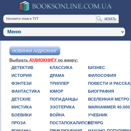
НОВИНКИ АУДИОКНИГ
Выбрать
АУДИОКНИГУ
по жанру:
ДЕТЕКТИВ
КЛАССИКА
БИЗНЕС
ИСТОРИЯ
ДРАМА
ФИЛОСОФИЯ
ФЭНТЕЗИ
ТРИЛЛЕР
ПОВЕСТИ И РАССК
ФАНТАСТИКА
ЮМОР
БИОГРАФИЯ
ДЕТСКИЕ
ПОПАДАНЦЫ
ВСЕЛЕННАЯ МЕТРО 
МИСТИКА
ЭЗОТЕРИКА
WARHAMMER 40.000
БОЕВИКИ
ВОЙНА
УЧЕБНИК
ПРОЗА
ПОСТАПОКАЛИПСИС
LITRPG
РОМАНЫ
ПРИКЛЮЧЕНИЯ
НАУЧНО-ПОПУЛЯРН