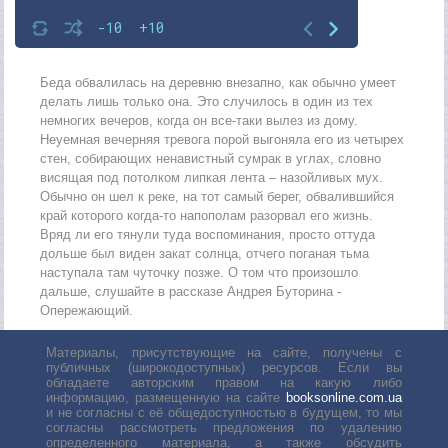
-10
+10
Беда обвалилась на деревню внезапно, как обычно умеет
делать лишь только она. Это случилось в один из тех
немногих вечеров, когда он все-таки вылез из дому.
Неуемная вечерняя тревога порой выгоняла его из четырех
стен, собирающих ненавистный сумрак в углах, словно
висящая под потолком липкая лента – назойливых мух.
Обычно он шел к реке, на тот самый берег, обвалившийся
край которого когда-то напополам разорвал его жизнь.
Вряд ли его тянули туда воспоминания, просто оттуда
дольше был виден закат солнца, отчего поганая тьма
наступала там чуточку позже. О том что произошло
дальше, слушайте в рассказе Андрея Буторина -
Опережающий.
Материалы, присутствующие на сайте, получены с
публичных (широкодоступных) ресурсов. Если вы
обладаете авторским правом на какую либо
информацию, размещенную на сайте
booksonline.com.ua
и не согласны с её общедоступностью в будущем, то мы
согласны рассмотреть предложения по удалению
определенного материала, а также обсудить