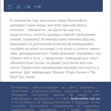
-10
+10
В знаменитом хоре мальчиков города Византийска
пропадают юные певцы: выступят один-два раза и
исчезают… Неизвестно, как долго бы еще это
продолжалось, если бы однажды главный герой романа,
ученый, специалист по межпространственному вакууму,
вернувшись из длительной космической командировки,
случайно не попал на концерт и не узнал в солисте самого
себя, двенадцатилетнего. Роман-фантазия «Кораблики, или
«Помоги мне в пути…» продолжает «командорскую тему»
«Великого Кристалла», но решает ее в более жестком
ключе. Героев этого произведения окружают жестокость и
насилие. Доп. информация: Музыка: Игорь Князев и The
Black Box Studio
Материалы, присутствующие на сайте, получены с
публичных (широкодоступных) ресурсов. Если вы
обладаете авторским правом на какую либо
информацию, размещенную на сайте
booksonline.com.ua
и не согласны с её общедоступностью в будущем, то мы
согласны рассмотреть предложения по удалению
определенного материала, а также обсудить