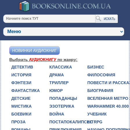
НОВИНКИ АУДИОКНИГ
Выбрать
АУДИОКНИГУ
по жанру:
ДЕТЕКТИВ
КЛАССИКА
БИЗНЕС
ИСТОРИЯ
ДРАМА
ФИЛОСОФИЯ
ФЭНТЕЗИ
ТРИЛЛЕР
ПОВЕСТИ И РАССК
ФАНТАСТИКА
ЮМОР
БИОГРАФИЯ
ДЕТСКИЕ
ПОПАДАНЦЫ
ВСЕЛЕННАЯ МЕТРО 
МИСТИКА
ЭЗОТЕРИКА
WARHAMMER 40.000
БОЕВИКИ
ВОЙНА
УЧЕБНИК
ПРОЗА
ПОСТАПОКАЛИПСИС
LITRPG
РОМАНЫ
ПРИКЛЮЧЕНИЯ
НАУЧНО-ПОПУЛЯРН