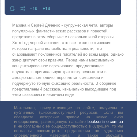
-10
+10
Марина и Сергей Дяченко - супружеская чета, авторы
популярных фантастических рассказов и повестей,
предстают в этом сборнике с несколько иной стороны.
Хотя Год черной лошади - это все те же поэтические
истории на грани волшебства и реальности, что
очаровывают поклонников писателей во всем мире, однако
жанр диктует свои правила. Перед нами максимально
концентрированное переживание, предлагающее
слушателю оригинальную трактовку вечных тем в
эмоциональном ключе, переплетая символизм и
подчеркнуто точную фиксацию реальности. В сборнике
представлены 4 рассказа, изначально выходившие под
этим названием в печатном виде.
Материалы, присутствующие на сайте, получены с
публичных (широкодоступных) ресурсов. Если вы
обладаете авторским правом на какую либо
информацию, размещенную на сайте
booksonline.com.ua
и не согласны с её общедоступностью в будущем, то мы
согласны рассмотреть предложения по удалению
определенного материала, а также обсудить