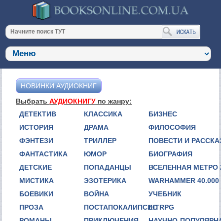
НОВИНКИ АУДИОКНИГ
Выбрать
АУДИОКНИГУ
по жанру:
ДЕТЕКТИВ
КЛАССИКА
БИЗНЕС
ИСТОРИЯ
ДРАМА
ФИЛОСОФИЯ
ФЭНТЕЗИ
ТРИЛЛЕР
ПОВЕСТИ И РАССК
ФАНТАСТИКА
ЮМОР
БИОГРАФИЯ
ДЕТСКИЕ
ПОПАДАНЦЫ
ВСЕЛЕННАЯ МЕТРО 
МИСТИКА
ЭЗОТЕРИКА
WARHAMMER 40.000
БОЕВИКИ
ВОЙНА
УЧЕБНИК
ПРОЗА
ПОСТАПОКАЛИПСИС
LITRPG
РОМАНЫ
ПРИКЛЮЧЕНИЯ
НАУЧНО-ПОПУЛЯРН