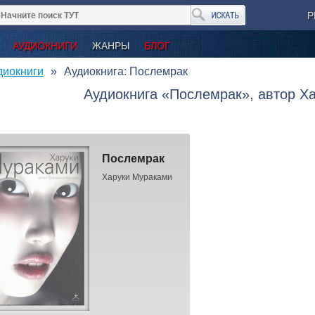
Р
АУДИОКНИГИ
ЖАНРЫ
БЛОГ
диокниги
Аудиокнига: Послемрак
Аудиокнига «Послемрак», автор Х
Послемрак
Харуки Мураками