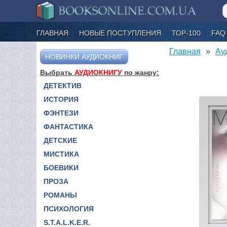
ГЛАВНАЯ
НОВЫЕ ПОСТУПЛЕНИЯ
ТОР-100
FAQ
Главная
Ау
НОВИНКИ АУДИОКНИГ
Выбрать
АУДИОКНИГУ
по жанру:
ДЕТЕКТИВ
ИСТОРИЯ
ФЭНТЕЗИ
ФАНТАСТИКА
ДЕТСКИЕ
МИСТИКА
БОЕВИКИ
ПРОЗА
РОМАНЫ
ПСИХОЛОГИЯ
S.T.A.L.K.E.R.