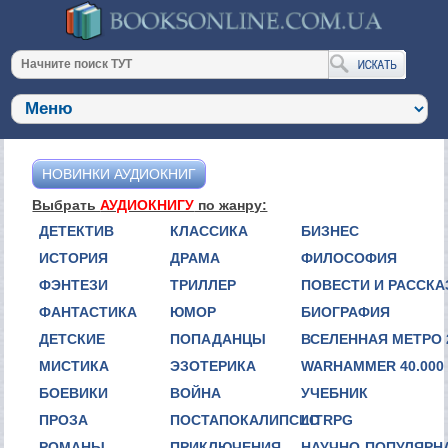
НОВИНКИ АУДИОКНИГ
Выбрать
АУДИОКНИГУ
по жанру:
ДЕТЕКТИВ
КЛАССИКА
БИЗНЕС
ИСТОРИЯ
ДРАМА
ФИЛОСОФИЯ
ФЭНТЕЗИ
ТРИЛЛЕР
ПОВЕСТИ И РАССК
ФАНТАСТИКА
ЮМОР
БИОГРАФИЯ
ДЕТСКИЕ
ПОПАДАНЦЫ
ВСЕЛЕННАЯ МЕТРО 
МИСТИКА
ЭЗОТЕРИКА
WARHAMMER 40.000
БОЕВИКИ
ВОЙНА
УЧЕБНИК
ПРОЗА
ПОСТАПОКАЛИПСИС
LITRPG
РОМАНЫ
ПРИКЛЮЧЕНИЯ
НАУЧНО-ПОПУЛЯРН