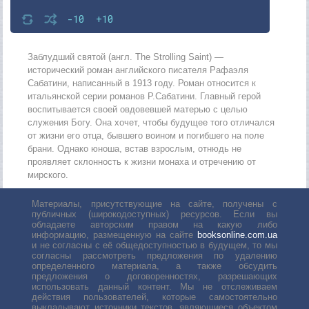
-10
+10
Заблудший святой (англ. The Strolling Saint) —
исторический роман английского писателя Рафаэля
Сабатини, написанный в 1913 году. Роман относится к
итальянской серии романов Р.Сабатини. Главный герой
воспитывается своей овдовевшей матерью с целью
служения Богу. Она хочет, чтобы будущее того отличался
от жизни его отца, бывшего воином и погибшего на поле
брани. Однако юноша, встав взрослым, отнюдь не
проявляет склонность к жизни монаха и отречению от
мирского.
Материалы, присутствующие на сайте, получены с
публичных (широкодоступных) ресурсов. Если вы
обладаете авторским правом на какую либо
информацию, размещенную на сайте
booksonline.com.ua
и не согласны с её общедоступностью в будущем, то мы
согласны рассмотреть предложения по удалению
определенного материала, а также обсудить
предложения о договоренностях, разрешающих
использовать данный контент. Мы не отслеживаем
действия пользователей, которые самостоятельно
выкладывают источники текстов, являющиеся объектом