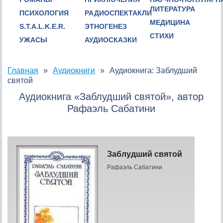
ЛИТЕРАТУРА
ПСИХОЛОГИЯ
РАДИОСПЕКТАКЛИ
МЕДИЦИНА
S.T.A.L.K.E.R.
ЭТНОГЕНЕЗ
СТИХИ
УЖАСЫ
АУДИОСКАЗКИ
Главная
Аудиокниги
Аудиокнига: Заблудший
святой
Аудиокнига «Заблудший святой», автор
Рафаэль Сабатини
Заблудший святой
Рафаэль Сабатини