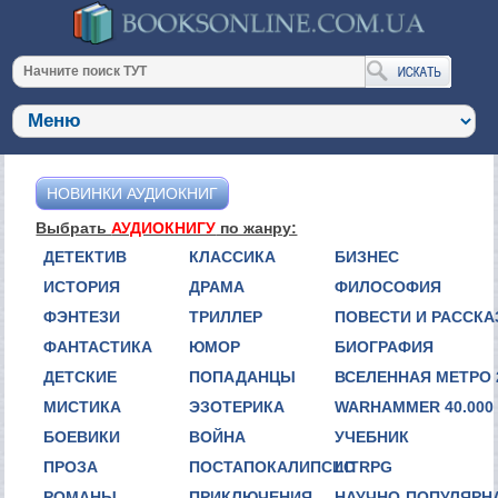
НОВИНКИ АУДИОКНИГ
Выбрать
АУДИОКНИГУ
по жанру:
ДЕТЕКТИВ
КЛАССИКА
БИЗНЕС
ИСТОРИЯ
ДРАМА
ФИЛОСОФИЯ
ФЭНТЕЗИ
ТРИЛЛЕР
ПОВЕСТИ И РАССК
ФАНТАСТИКА
ЮМОР
БИОГРАФИЯ
ДЕТСКИЕ
ПОПАДАНЦЫ
ВСЕЛЕННАЯ МЕТРО 
МИСТИКА
ЭЗОТЕРИКА
WARHAMMER 40.000
БОЕВИКИ
ВОЙНА
УЧЕБНИК
ПРОЗА
ПОСТАПОКАЛИПСИС
LITRPG
РОМАНЫ
ПРИКЛЮЧЕНИЯ
НАУЧНО-ПОПУЛЯРН