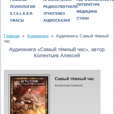
ЛИТЕРАТУРА
ПСИХОЛОГИЯ
РАДИОСПЕКТАКЛИ
МЕДИЦИНА
S.T.A.L.K.E.R.
ЭТНОГЕНЕЗ
СТИХИ
УЖАСЫ
АУДИОСКАЗКИ
Главная
Аудиокниги
Аудиокнига: Самый тёмный
час
Аудиокнига «Самый тёмный час», автор
Колентьев Алексей
Самый тёмный час
Колентьев Алексей