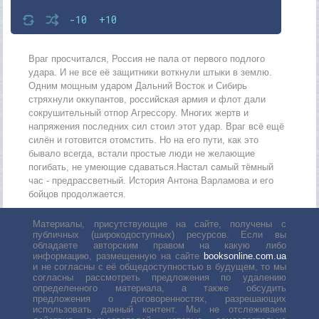
-10
+10
Враг просчитался, Россия не пала от первого подлого
удара. И не все её защитники воткнули штыки в землю.
Одним мощным ударом Дальний Восток и Сибирь
стряхнули оккупантов, российская армия и флот дали
сокрушительный отпор Агрессору. Многих жертв и
напряжения последних сил стоил этот удар. Враг всё ещё
силён и готовится отомстить. Но на его пути, как это
бывало всегда, встали простые люди не желающие
погибать, не умеющие сдаваться.Настал самый тёмный
час - предрассветный. История Антона Варламова и его
бойцов продолжается.
Материалы, присутствующие на сайте, получены с
публичных (широкодоступных) ресурсов. Если вы
обладаете авторским правом на какую либо
информацию, размещенную на сайте
booksonline.com.ua
и не согласны с её общедоступностью в будущем, то мы
согласны рассмотреть предложения по удалению
определенного материала, а также обсудить
предложения о договоренностях, разрешающих
использовать данный контент. Мы не отслеживаем