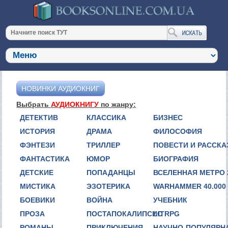
НОВИНКИ АУДИОКНИГ
Выбрать
АУДИОКНИГУ
по жанру:
ДЕТЕКТИВ
КЛАССИКА
БИЗНЕС
ИСТОРИЯ
ДРАМА
ФИЛОСОФИЯ
ФЭНТЕЗИ
ТРИЛЛЕР
ПОВЕСТИ И РАССК
ФАНТАСТИКА
ЮМОР
БИОГРАФИЯ
ДЕТСКИЕ
ПОПАДАНЦЫ
ВСЕЛЕННАЯ МЕТРО 
МИСТИКА
ЭЗОТЕРИКА
WARHAMMER 40.000
БОЕВИКИ
ВОЙНА
УЧЕБНИК
ПРОЗА
ПОСТАПОКАЛИПСИС
LITRPG
РОМАНЫ
ПРИКЛЮЧЕНИЯ
НАУЧНО-ПОПУЛЯРН