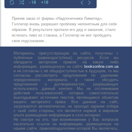
-10
+10
Приняв заказ от фирмы «Надпочечники Лимитед»,
Гэллегер вновь разрешил проблему непонятным для себя
образом. В результате пропали его дед и заказчик, стало
исчезать пиво из стакана, а Гэллегер не мог пробудить
свое подсознание...
Материалы, присутствующие на сайте, получены с
публичных (широкодоступных) ресурсов. Если вы
обладаете авторским правом на какую либо
информацию, размещенную на сайте
booksonline.com.ua
и не согласны с её общедоступностью в будущем, то мы
согласны рассмотреть предложения по удалению
определенного материала, а также обсудить
предложения о договоренностях, разрешающих
использовать данный контент. Мы не отслеживаем
действия пользователей, которые самостоятельно
выкладывают источники текстов, являющиеся объектом
вашего авторского права. Все данные на сайт,
загружаются автоматически, не проходя заранее отбора
с чьей либо стороны, что является нормой в мировом
опыте размещения информации в сети интернет.
Не смотря на это, при возникновении у Вас вопросов
касательно ссылок на информацию, размещенную на
нашем сайте, правообладателями которой Вы являетесь,