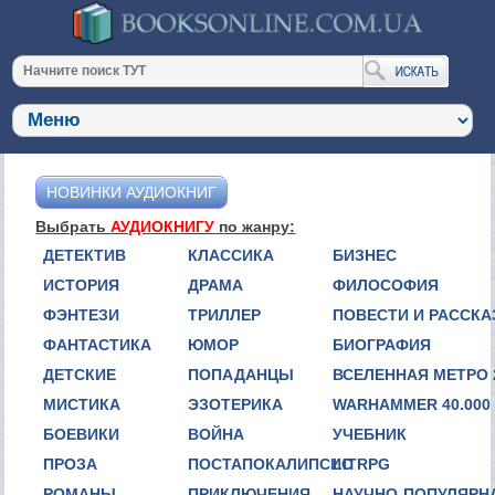
НОВИНКИ АУДИОКНИГ
Выбрать
АУДИОКНИГУ
по жанру:
ДЕТЕКТИВ
КЛАССИКА
БИЗНЕС
ИСТОРИЯ
ДРАМА
ФИЛОСОФИЯ
ФЭНТЕЗИ
ТРИЛЛЕР
ПОВЕСТИ И РАССК
ФАНТАСТИКА
ЮМОР
БИОГРАФИЯ
ДЕТСКИЕ
ПОПАДАНЦЫ
ВСЕЛЕННАЯ МЕТРО 
МИСТИКА
ЭЗОТЕРИКА
WARHAMMER 40.000
БОЕВИКИ
ВОЙНА
УЧЕБНИК
ПРОЗА
ПОСТАПОКАЛИПСИС
LITRPG
РОМАНЫ
ПРИКЛЮЧЕНИЯ
НАУЧНО-ПОПУЛЯРН