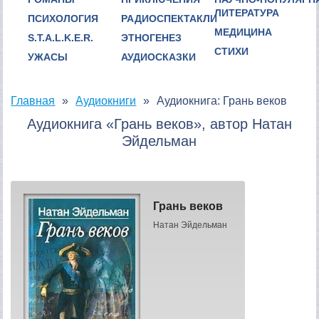
ЛИТЕРАТУРА
ПСИХОЛОГИЯ
РАДИОСПЕКТАКЛИ
МЕДИЦИНА
S.T.A.L.K.E.R.
ЭТНОГЕНЕЗ
СТИХИ
УЖАСЫ
АУДИОСКАЗКИ
Главная
Аудиокниги
Аудиокнига: Грань веков
Аудиокнига «Грань веков», автор Натан
Эйдельман
Грань веков
Натан Эйдельман