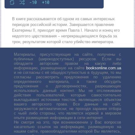
-10
+10
В книге рассказывается об одном из самых интересных
периодов российской истории. Завершается правление
Екатерины II, приходит время Павла I. Начало и конец его
недолгого царствования – непрекращающаяся борьба за
трон, результатом которой стало убийство императора.
Материалы, присутствующие на сайте, получены с
публичных (широкодоступных) ресурсов. Если вы
обладаете авторским правом на какую либо
информацию, размещенную на сайте
booksonline.com.ua
и не согласны с её общедоступностью в будущем, то мы
согласны рассмотреть предложения по удалению
определенного материала, а также обсудить
предложения о договоренностях, разрешающих
использовать данный контент. Мы не отслеживаем
действия пользователей, которые самостоятельно
выкладывают источники текстов, являющиеся объектом
вашего авторского права. Все данные на сайт,
загружаются автоматически, не проходя заранее отбора
с чьей либо стороны, что является нормой в мировом
опыте размещения информации в сети интернет.
Не смотря на это, при возникновении у Вас вопросов
касательно ссылок на информацию, размещенную на
нашем сайте, правообладателями которой Вы являетесь,