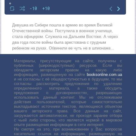
8
-10
+10
9
10
Девушка из Сибири пошла в армию во время Великой
Отечественной войны. Поступила в военное училище,
11
стала офицером. Служила на Дальнем Востоке. А через
два года после войны была арестована с грудным
12
ребенком на руках. Обвинили ее чуть не в шпионаже...
13
Материалы, присутствующие на сайте, получены с
14
публичных (широкодоступных) ресурсов. Если вы
обладаете авторским правом на какую либо
15
информацию, размещенную на сайте
booksonline.com.ua
и не согласны с её общедоступностью в будущем, то мы
16
согласны рассмотреть предложения по удалению
определенного материала, а также обсудить
17
предложения о договоренностях, разрешающих
использовать данный контент. Мы не отслеживаем
18
действия пользователей, которые самостоятельно
выкладывают источники текстов, являющиеся объектом
вашего авторского права. Все данные на сайт,
загружаются автоматически, не проходя заранее отбора
с чьей либо стороны, что является нормой в мировом
опыте размещения информации в сети интернет.
Не смотря на это, при возникновении у Вас вопросов
касательно ссылок на информацию, размещенную на