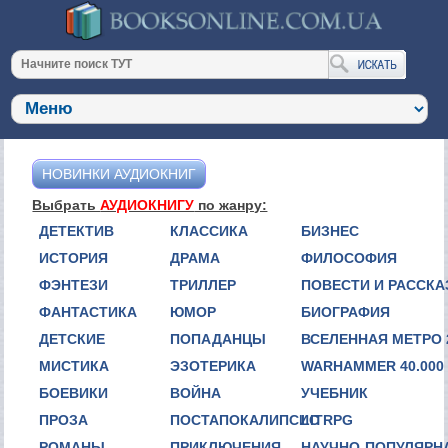
НОВИНКИ АУДИОКНИГ
Выбрать
АУДИОКНИГУ
по жанру:
ДЕТЕКТИВ
КЛАССИКА
БИЗНЕС
ИСТОРИЯ
ДРАМА
ФИЛОСОФИЯ
ФЭНТЕЗИ
ТРИЛЛЕР
ПОВЕСТИ И РАССК
ФАНТАСТИКА
ЮМОР
БИОГРАФИЯ
ДЕТСКИЕ
ПОПАДАНЦЫ
ВСЕЛЕННАЯ МЕТРО 
МИСТИКА
ЭЗОТЕРИКА
WARHAMMER 40.000
БОЕВИКИ
ВОЙНА
УЧЕБНИК
ПРОЗА
ПОСТАПОКАЛИПСИС
LITRPG
РОМАНЫ
ПРИКЛЮЧЕНИЯ
НАУЧНО-ПОПУЛЯРН