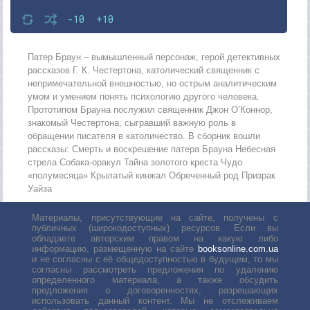
-10
+10
Патер Браун – вымышленный персонаж, герой детективных
рассказов Г. К. Честертона, католический священник с
непримечательной внешностью, но острым аналитическим
умом и умением понять психологию другого человека.
Прототипом Брауна послужил священник Джон О’Коннор,
знакомый Честертона, сыгравший важную роль в
обращении писателя в католичество. В сборник вошли
рассказы: Смерть и воскрешение патера Брауна Небесная
стрела Собака-оракул Тайна золотого креста Чудо
«полумесяца» Крылатый кинжал Обреченный род Призрак
Уайза
Материалы, присутствующие на сайте, получены с
публичных (широкодоступных) ресурсов. Если вы
обладаете авторским правом на какую либо
информацию, размещенную на сайте
booksonline.com.ua
и не согласны с её общедоступностью в будущем, то мы
согласны рассмотреть предложения по удалению
определенного материала, а также обсудить
предложения о договоренностях, разрешающих
использовать данный контент. Мы не отслеживаем