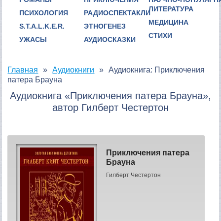
ЛИТЕРАТУРА
ПСИХОЛОГИЯ
РАДИОСПЕКТАКЛИ
МЕДИЦИНА
S.T.A.L.K.E.R.
ЭТНОГЕНЕЗ
СТИХИ
УЖАСЫ
АУДИОСКАЗКИ
Главная
Аудиокниги
Аудиокнига: Приключения
патера Брауна
Аудиокнига «Приключения патера Брауна»,
автор Гилберт Честертон
Приключения патера
Брауна
Гилберт Честертон