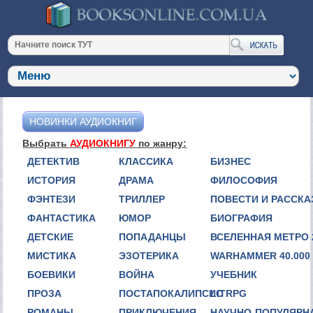
НОВИНКИ АУДИОКНИГ
Выбрать
АУДИОКНИГУ
по жанру:
ДЕТЕКТИВ
КЛАССИКА
БИЗНЕС
ИСТОРИЯ
ДРАМА
ФИЛОСОФИЯ
ФЭНТЕЗИ
ТРИЛЛЕР
ПОВЕСТИ И РАССК
ФАНТАСТИКА
ЮМОР
БИОГРАФИЯ
ДЕТСКИЕ
ПОПАДАНЦЫ
ВСЕЛЕННАЯ МЕТРО 
МИСТИКА
ЭЗОТЕРИКА
WARHAMMER 40.000
БОЕВИКИ
ВОЙНА
УЧЕБНИК
ПРОЗА
ПОСТАПОКАЛИПСИС
LITRPG
РОМАНЫ
ПРИКЛЮЧЕНИЯ
НАУЧНО-ПОПУЛЯРН