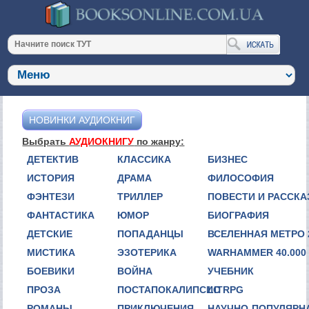
НОВИНКИ АУДИОКНИГ
Выбрать
АУДИОКНИГУ
по жанру:
ДЕТЕКТИВ
КЛАССИКА
БИЗНЕС
ИСТОРИЯ
ДРАМА
ФИЛОСОФИЯ
ФЭНТЕЗИ
ТРИЛЛЕР
ПОВЕСТИ И РАССК
ФАНТАСТИКА
ЮМОР
БИОГРАФИЯ
ДЕТСКИЕ
ПОПАДАНЦЫ
ВСЕЛЕННАЯ МЕТРО 
МИСТИКА
ЭЗОТЕРИКА
WARHAMMER 40.000
БОЕВИКИ
ВОЙНА
УЧЕБНИК
ПРОЗА
ПОСТАПОКАЛИПСИС
LITRPG
РОМАНЫ
ПРИКЛЮЧЕНИЯ
НАУЧНО-ПОПУЛЯРН