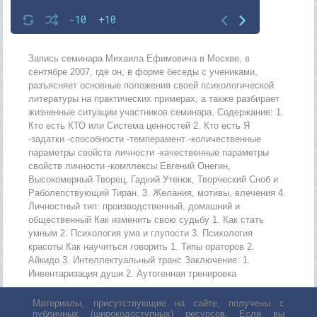
-10
+10
Запись семинара Михаила Ефимовича в Москве, в
сентябре 2007, где он, в форме беседы с учениками,
разъясняет основные положения своей психологической
литературы на практических примерах, а также разбирает
жизненные ситуации участников семинара. Содержание: 1.
Кто есть КТО или Система ценностей 2. Кто есть Я
-задатки -способности -темперамент -количественные
параметры свойств личности -качественные параметры
свойств личности -комплексы Евгений Онегин,
Высокомерный Творец, Гадкий Утенок, Творческий Сноб и
Раболепствующий Тиран. 3. Желания, мотивы, влечения 4.
Личностный тип: производственный, домашний и
общественный Как изменить свою судьбу 1. Как стать
умным 2. Психология ума и глупости 3. Психология
красоты Как научиться говорить 1. Типы ораторов 2.
Айкидо 3. Интеллектуальный транс Заключение: 1.
Инвентаризация души 2. Аутогенная тренировка
Материалы, присутствующие на сайте, получены с
публичных (широкодоступных) ресурсов. Если вы