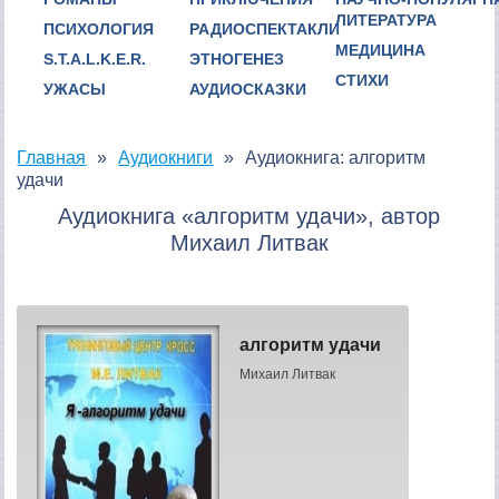
ЛИТЕРАТУРА
ПСИХОЛОГИЯ
РАДИОСПЕКТАКЛИ
МЕДИЦИНА
S.T.A.L.K.E.R.
ЭТНОГЕНЕЗ
СТИХИ
УЖАСЫ
АУДИОСКАЗКИ
Главная
Аудиокниги
Аудиокнига: алгоритм
удачи
Аудиокнига «алгоритм удачи», автор
Михаил Литвак
алгоритм удачи
Михаил Литвак