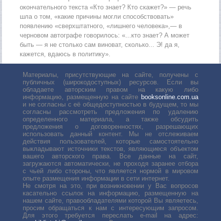
окончательного текста «Кто знает? Кто скажет?» — речь
шла о том, «какие причины могли способствовать»
появлению «сверхштатного, «лишнего человека»,— в
черновом автографе говорилось: «...кто знает? А может
быть — я не столько сам виноват, сколько... Э! да я,
кажется, вдаюсь в политику».
Материалы, присутствующие на сайте, получены с
публичных (широкодоступных) ресурсов. Если вы
обладаете авторским правом на какую либо
информацию, размещенную на сайте
booksonline.com.ua
и не согласны с её общедоступностью в будущем, то мы
согласны рассмотреть предложения по удалению
определенного материала, а также обсудить
предложения о договоренностях, разрешающих
использовать данный контент. Мы не отслеживаем
действия пользователей, которые самостоятельно
выкладывают источники текстов, являющиеся объектом
вашего авторского права. Все данные на сайт,
загружаются автоматически, не проходя заранее отбора
с чьей либо стороны, что является нормой в мировом
опыте размещения информации в сети интернет.
Не смотря на это, при возникновении у Вас вопросов
касательно ссылок на информацию, размещенную на
нашем сайте, правообладателями которой Вы являетесь,
просим обращаться к нам с интересующим запросом.
Для этого требуется переслать е-mail на адрес: