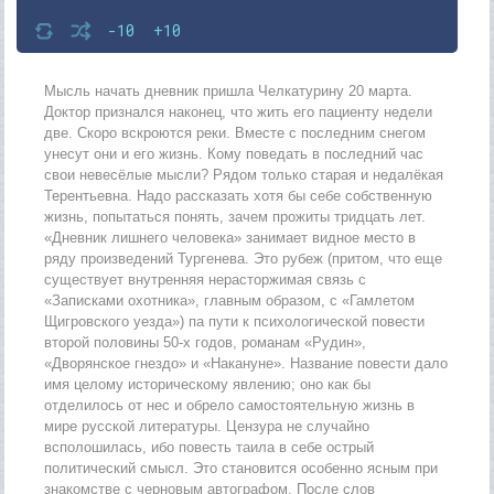
-10
+10
Мысль начать дневник пришла Челкатурину 20 марта.
Доктор признался наконец, что жить его пациенту недели
две. Скоро вскроются реки. Вместе с последним снегом
унесут они и его жизнь. Кому поведать в последний час
свои невесёлые мысли? Рядом только старая и недалёкая
Терентьевна. Надо рассказать хотя бы себе собственную
жизнь, попытаться понять, зачем прожиты тридцать лет.
«Дневник лишнего человека» занимает видное место в
ряду произведений Тургенева. Это рубеж (притом, что еще
существует внутренняя нерасторжимая связь с
«Записками охотника», главным образом, с «Гамлетом
Щигровского уезда») па пути к психологической повести
второй половины 50-х годов, романам «Рудин»,
«Дворянское гнездо» и «Накануне». Название повести дало
имя целому историческому явлению; оно как бы
отделилось от нес и обрело самостоятельную жизнь в
мире русской литературы. Цензура не случайно
всполошилась, ибо повесть таила в себе острый
политический смысл. Это становится особенно ясным при
знакомстве с черновым автографом. После слов