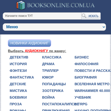
НОВИНКИ АУДИОКНИГ
Выбрать
АУДИОКНИГУ
по жанру:
ДЕТЕКТИВ
КЛАССИКА
БИЗНЕС
ИСТОРИЯ
ДРАМА
ФИЛОСОФИЯ
ФЭНТЕЗИ
ТРИЛЛЕР
ПОВЕСТИ И РАССК
ФАНТАСТИКА
ЮМОР
БИОГРАФИЯ
ДЕТСКИЕ
ПОПАДАНЦЫ
ВСЕЛЕННАЯ МЕТРО 
МИСТИКА
ЭЗОТЕРИКА
WARHAMMER 40.000
БОЕВИКИ
ВОЙНА
УЧЕБНИК
ПРОЗА
ПОСТАПОКАЛИПСИС
LITRPG
РОМАНЫ
ПРИКЛЮЧЕНИЯ
НАУЧНО-ПОПУЛЯРН