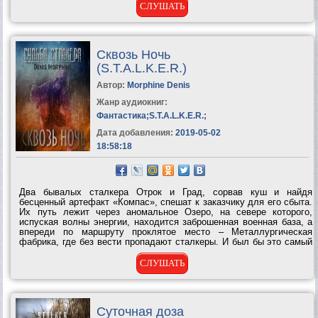
СЛУШАТЬ
Сквозь Ночь
(S.T.A.L.K.E.R.)
Автор:
Morphine Denis
Жанр аудиокниг:
Фантастика
;
S.T.A.L.K.E.R.
;
Дата добавления:
2019-05-02
18:58:18
Два бывалых сталкера Отрок и Град, сорвав куш и найдя
бесценный артефакт «Компас», спешат к заказчику для его сбыта.
Их путь лежит через аномальное Озеро, на севере которого,
испуская волны энергии, находится заброшенная военная база, а
впереди по маршруту проклятое место – Металлургическая
фабрика, где без вести пропадают сталкеры. И был бы это самый
обычный рейд, если бы Зона не имела на двух опытных бродяг
свои...
СЛУШАТЬ
Суточная доза