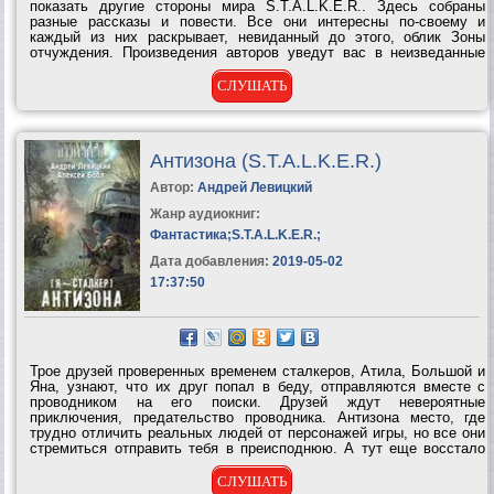
показать другие стороны мира S.T.A.L.K.E.R.. Здесь собраны
разные рассказы и повести. Все они интересны по-своему и
каждый из них раскрывает, невиданный до этого, облик Зоны
отчуждения. Произведения авторов уведут вас в неизведанные
уголки этого чарующего и смертельно опасного мира. Здесь и
история про редкую аномалию, что...
СЛУШАТЬ
Антизона (S.T.A.L.K.E.R.)
Автор:
Андрей Левицкий
Жанр аудиокниг:
Фантастика
;
S.T.A.L.K.E.R.
;
Дата добавления:
2019-05-02
17:37:50
Трое друзей проверенных временем сталкеров, Атила, Большой и
Яна, узнают, что их друг попал в беду, отправляются вместе с
проводником на его поиски. Друзей ждут невероятные
приключения, предательство проводника. Антизона место, где
трудно отличить реальных людей от персонажей игры, но все они
стремиться отправить тебя в преисподнюю. А тут еще восстало
вселенское зло, некогда отправленное троицей в преисподнюю, и
это зло решило...
СЛУШАТЬ