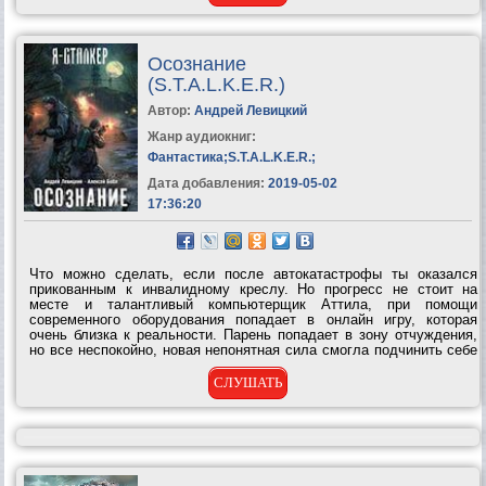
Осознание
(S.T.A.L.K.E.R.)
Автор:
Андрей Левицкий
Жанр аудиокниг:
Фантастика
;
S.T.A.L.K.E.R.
;
Дата добавления:
2019-05-02
17:36:20
Что можно сделать, если после автокатастрофы ты оказался
прикованным к инвалидному креслу. Но прогресс не стоит на
месте и талантливый компьютерщик Аттила, при помощи
современного оборудования попадает в онлайн игру, которая
очень близка к реальности. Парень попадает в зону отчуждения,
но все неспокойно, новая непонятная сила смогла подчинить себе
мутантов, вместе с этой силой и сектанты черного братства,
постепенно эта сила...
СЛУШАТЬ