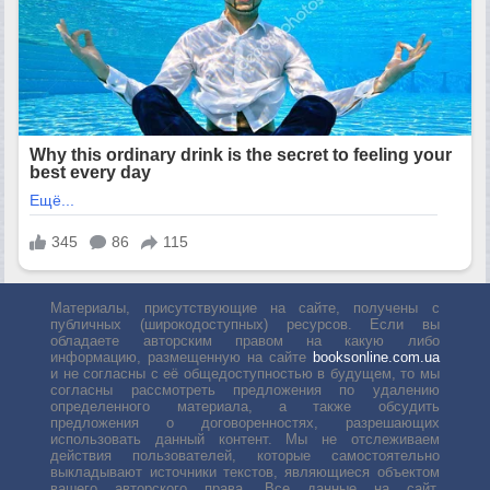
Материалы, присутствующие на сайте, получены с
публичных (широкодоступных) ресурсов. Если вы
обладаете авторским правом на какую либо
информацию, размещенную на сайте
booksonline.com.ua
и не согласны с её общедоступностью в будущем, то мы
согласны рассмотреть предложения по удалению
определенного материала, а также обсудить
предложения о договоренностях, разрешающих
использовать данный контент. Мы не отслеживаем
действия пользователей, которые самостоятельно
выкладывают источники текстов, являющиеся объектом
вашего авторского права. Все данные на сайт,