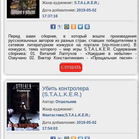
Жанр аудиокниг:
S.T.A.L.K.E.R.
;
Дата добавления:
2019-05-02
17:37:16
Перед вами сборник, в который вошли произведения
русскоязычных авторов из разных стран, ставших победителями в
сетевом литературном конкурсе на портале (vip-mixer.com). В
конкурсе, тема которого – мир игры S.T.A.L.K.E.R. Содержание
сборника: 01. Виталий Лаптухов - «Ушедшие в небытие» -
Озвучено 02. Виктор Константинович - «Прощальная песня» -
Озвучено 03. Константин Бугров - «Живой» - Озвучено 04. Евгений
Гущин - «Черная роза» - Озвучено 05. Евгений Гущин -...
СЛУШАТЬ
Убить контролера
(S.T.A.L.K.E.R.)
Автор:
Отшельник
Жанр аудиокниг:
Фантастика
;
S.T.A.L.K.E.R.
;
Дата добавления:
2019-05-02
17:54:03