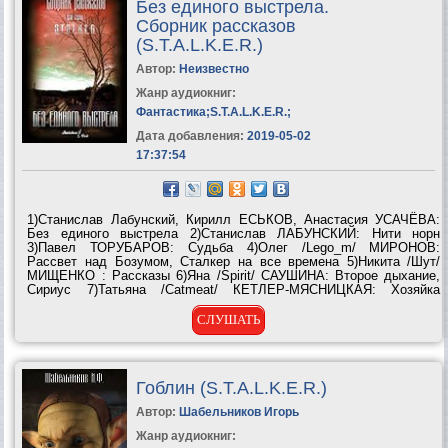
Без единого выстрела.
Сборник рассказов
(S.T.A.L.K.E.R.)
Автор:
Неизвестно
Жанр аудиокниг:
Фантастика
;
S.T.A.L.K.E.R.
;
Дата добавления:
2019-05-02
17:37:54
1)Станислав Лабунский, Кирилл ЕСЬКОВ, Анастасия УСАЧЁВА:
Без единого выстрела 2)Станислав ЛАБУНСКИЙ: Нити норн
3)Павел ТОРУБАРОВ: Судьба 4)Олег /Lego_m/ МИРОНОВ:
Рассвет над Бозумом, Сталкер на все времена 5)Никита /Шут/
МИЩЕНКО : Рассказы 6)Яна /Spirit/ САУШИНА: Второе дыхание,
Сириус 7)Татьяна /Catmeat/ КЕТЛЕР-МЯСНИЦКАЯ: Хозяйка
8)Эдуард /Stedman/ СТИГАНЦОВ: Сталкер, Сектант 9)Владислав /
РыжийШухер/ МАЛЫШЕВ: Последняя встреча, миниатюры
СЛУШАТЬ
10)Сергей...
Гоблин (S.T.A.L.K.E.R.)
Автор:
Шабельников Игорь
Жанр аудиокниг: