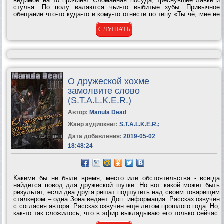
видимой на то причины. Сломанная посуда, треснувшие лавки и
стулья. По полу валяются чьи-то выбитые зубы. Привычное
обещание что-то куда-то и кому-то отнести по типу «Ты чё, мне не
доверяешь?». И как это всегда бывало, после всего этого
следовала нетрезвая...
СЛУШАТЬ
О дружеской хохме
замолвите слово
(S.T.A.L.K.E.R.)
Автор:
Manula Dead
Жанр аудиокниг:
S.T.A.L.K.E.R.
;
Дата добавления:
2019-05-02
18:48:24
Какими бы ни были время, место или обстоятельства - всегда
найдется повод для дружеской шутки. Но вот какой может быть
результат, если два друга решат подшутить над своим товарищем
сталкером – одна Зона ведает. Доп. информация: Рассказ озвучен
с согласия автора. Рассказ озвучен еще летом прошлого года. Но,
как-то так сложилось, что в эфир выкладываю его только сейчас.
Этому способствовали разные обстоятельства...