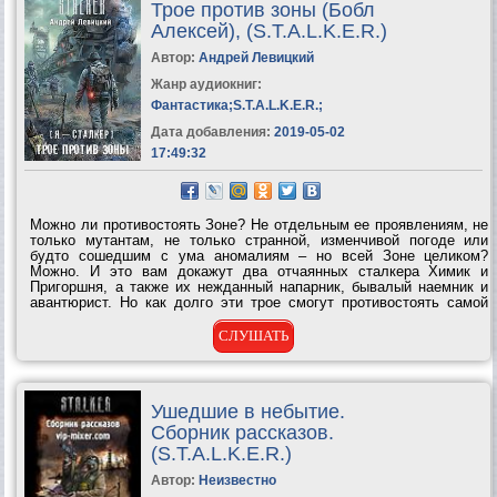
Трое против зоны (Бобл
Алексей), (S.T.A.L.K.E.R.)
Автор:
Андрей Левицкий
Жанр аудиокниг:
Фантастика
;
S.T.A.L.K.E.R.
;
Дата добавления:
2019-05-02
17:49:32
Можно ли противостоять Зоне? Не отдельным ее проявлениям, не
только мутантам, не только странной, изменчивой погоде или
будто сошедшим с ума аномалиям – но всей Зоне целиком?
Можно. И это вам докажут два отчаянных сталкера Химик и
Пригоршня, а также их нежданный напарник, бывалый наемник и
авантюрист. Но как долго эти трое смогут противостоять самой
Зоне? И почему Зона пытается уничтожить...
СЛУШАТЬ
Ушедшие в небытие.
Сборник рассказов.
(S.T.A.L.K.E.R.)
Автор:
Неизвестно