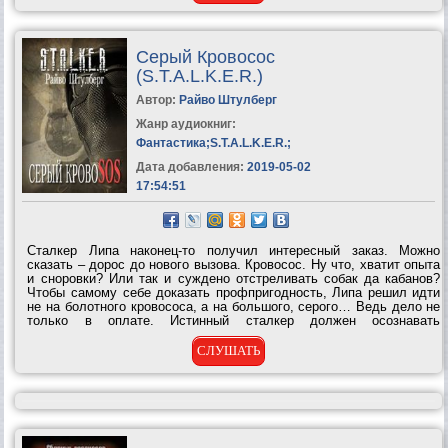
Серый Кровосос
(S.T.A.L.K.E.R.)
Автор:
Райво Штулберг
Жанр аудиокниг:
Фантастика
;
S.T.A.L.K.E.R.
;
Дата добавления:
2019-05-02
17:54:51
Сталкер Липа наконец-то получил интересный заказ. Можно
сказать – дорос до нового вызова. Кровосос. Ну что, хватит опыта
и сноровки? Или так и суждено отстреливать собак да кабанов?
Чтобы самому себе доказать профпригодность, Липа решил идти
не на болотного кровососа, а на большого, серого… Ведь дело не
только в оплате. Истинный сталкер должен осознавать
собственный квалификационный рост. Где искать серого
кровососа? Есть...
СЛУШАТЬ