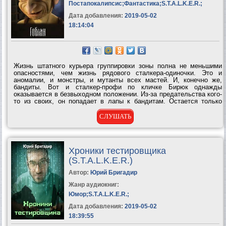
Постапокалипсис
;
Фантастика
;
S.T.A.L.K.E.R.
;
Дата добавления:
2019-05-02
18:14:04
Жизнь штатного курьера группировки зоны полна не меньшими
опасностями, чем жизнь рядового сталкера-одиночки. Это и
аномалии, и монстры, и мутанты всех мастей. И, конечно же,
бандиты. Вот и сталкер-профи по кличке Бирюк однажды
оказывается в безвыходном положении. Из-за предательства кого-
то из своих, он попадает в лапы к бандитам. Остается только
готовиться к смерти. Но тут начинают оживать легенды Зоны.
Сначала «Черный монах» с...
СЛУШАТЬ
Хроники тестировщика
(S.T.A.L.K.E.R.)
Автор:
Юрий Бригадир
Жанр аудиокниг:
Юмор
;
S.T.A.L.K.E.R.
;
Дата добавления:
2019-05-02
18:39:55