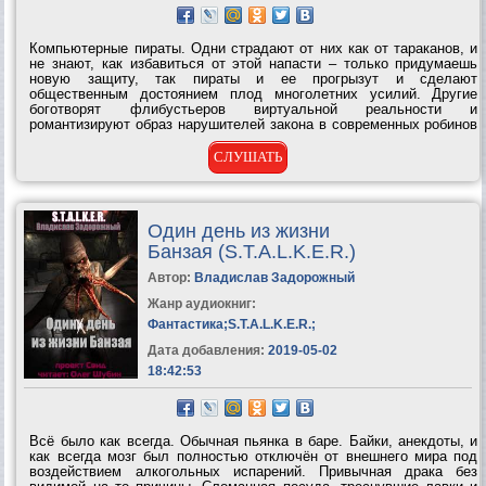
Компьютерные пираты. Одни страдают от них как от тараканов, и
не знают, как избавиться от этой напасти – только придумаешь
новую защиту, так пираты и ее прогрызут и сделают
общественным достоянием плод многолетних усилий. Другие
боготворят флибустьеров виртуальной реальности и
романтизируют образ нарушителей закона в современных робинов
гудов. Автор предлагает посмотреть на жизнь компьютерных
пиратов изнутри, избавившись как от...
СЛУШАТЬ
Один день из жизни
Банзая (S.T.A.L.K.E.R.)
Автор:
Владислав Задорожный
Жанр аудиокниг:
Фантастика
;
S.T.A.L.K.E.R.
;
Дата добавления:
2019-05-02
18:42:53
Всё было как всегда. Обычная пьянка в баре. Байки, анекдоты, и
как всегда мозг был полностью отключён от внешнего мира под
воздействием алкогольных испарений. Привычная драка без