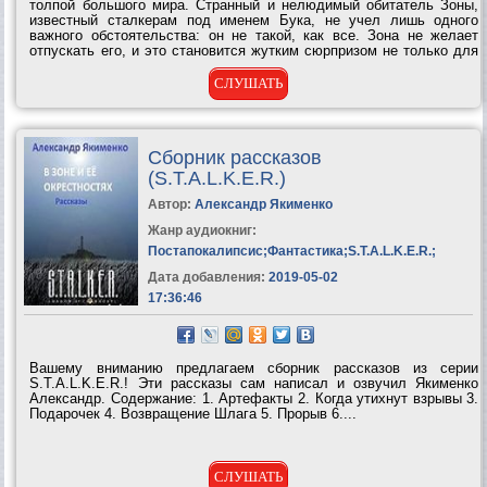
толпой большого мира. Странный и нелюдимый обитатель Зоны,
известный сталкерам под именем Бука, не учел лишь одного
важного обстоятельства: он не такой, как все. Зона не желает
отпускать его, и это становится жутким сюрпризом не только для
него: военные, ученые, случайные люди чувствуют зловещее
дыхание Зоны — мимо идет...
СЛУШАТЬ
Сборник рассказов
(S.T.A.L.K.E.R.)
Автор:
Александр Якименко
Жанр аудиокниг:
Постапокалипсис
;
Фантастика
;
S.T.A.L.K.E.R.
;
Дата добавления:
2019-05-02
17:36:46
Вашему вниманию предлагаем сборник рассказов из серии
S.T.A.L.K.E.R.! Эти рассказы сам написал и озвучил Якименко
Александр. Содержание: 1. Артефакты 2. Когда утихнут взрывы 3.
Подарочек 4. Возвращение Шлага 5. Прорыв 6....
СЛУШАТЬ