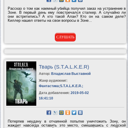
Рассказ о том как наемный убийца получил заказ на устранение в
Зоне. В первый день ему повстречался сталкер. А случайно ли
они встретились? А кто такой Алан? Кто он на самом деле?
Киллер нашел ответы на свои вопросы в Зоне...
СЛУШАТЬ
Тварь (S.T.A.L.K.E.R)
Автор:
Владислав Выставной
Жанр аудиокниг:
Фантастика
;
S.T.A.L.K.E.R.
;
Дата добавления:
2019-05-02
16:41:10
Потерпев неудачу в отчаянной попытке уничтожить Зону, он
жаждет навсегда оставить это место, смешавшись с людской