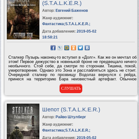
(S.T.A.L.K.E.R.)
Автор:
Евгений Баженов
Жанр аудиокниг:
Фантастика
;
S.T.A.L.K.E.R.
;
Дата добавления:
2019-05-02
18:58:21
Сталкер Пузырь наконец-то вступил в «Долг». Как же он мечтал об
этом! Первое дежурство в новенькой броне не предвещало ничего
необычного. Стой себе, да смотри по сторонам. Тишина, покой,
умиротворение. Однако это Зона и расслабляться здесь не стоит.
Очередной сталкер по прозвищу Водолаз вернулся с рейда,
принеся на территорию Бара неизвестный артефакт. Обычное
дело. Но так ли...
СЛУШАТЬ
Шепот (S.T.A.L.K.E.R.)
Автор:
Райво Штулберг
Жанр аудиокниг:
Фантастика
;
S.T.A.L.K.E.R.
;
Дата добавления:
2019-05-02