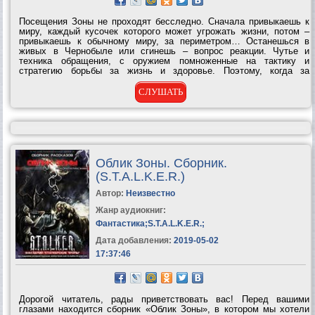
Посещения Зоны не проходят бесследно. Сначала привыкаешь к
миру, каждый кусочек которого может угрожать жизни, потом –
привыкаешь к обычному миру, за периметром… Останешься в
живых в Чернобыле или сгинешь – вопрос реакции. Чутье и
техника обращения, с оружием помноженные на тактику и
стратегию борьбы за жизнь и здоровье. Поэтому, когда за
пределами Зоны Костя повстречал контроллера, решение нужно
было принять здесь и сейчас. Жизнь...
СЛУШАТЬ
Облик Зоны. Сборник.
(S.T.A.L.K.E.R.)
Автор:
Неизвестно
Жанр аудиокниг:
Фантастика
;
S.T.A.L.K.E.R.
;
Дата добавления:
2019-05-02
17:37:46
Дорогой читатель, рады приветствовать вас! Перед вашими
глазами находится сборник «Облик Зоны», в котором мы хотели