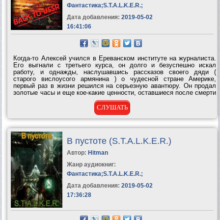
Фантастика
;
S.T.A.L.K.E.R.
;
Дата добавления:
2019-05-02
16:41:06
Когда-то Алексей учился в Ереванском институте на журналиста.
Его выгнали с третьего курса, он долго и безуспешно искал
работу, и однажды, наслушавшись рассказов своего дяди (
старого вислоусого армянина ) о чудесной стране Америке,
первый раз в жизни решился на серьезную авантюру. Он продал
золотые часы и еще кое-какие ценности, оставшиеся после смерти
отца и отправился покорять США. Через месяц Алексей понял, что
его способности...
СЛУШАТЬ
В пустоте (S.T.A.L.K.E.R.)
Автор:
Hitman
Жанр аудиокниг:
Фантастика
;
S.T.A.L.K.E.R.
;
Дата добавления:
2019-05-02
17:36:28