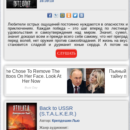
16:39:10
Любители острых ощущений постоянно нуждаются в опасностях и
приключениях. Каждая победа – это шаг вперед по лестнице
удовольствия и самоутверждения над миром. Значит, сумел,
значит доказал всем и прежде всего себе самому, что нет преград
перед волей, нет оружия против самообладания. И жизнь на вкус
становится сладкой и дурманит юные сердца. А потом на
горизонте иерархии личных баталий со страхом появляется Зона и
надвигается с...
СЛУШАТЬ
Back to USSR
(S.T.A.L.K.E.R.)
Автор:
Крепдешин Лью
Жанр аудиокниг: