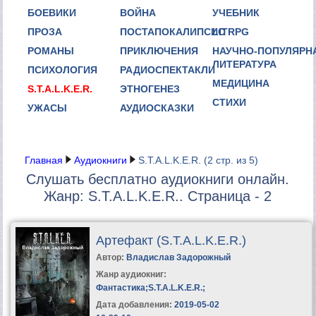
БОЕВИКИ
ВОЙНА
УЧЕБНИК
ПРОЗА
ПОСТАПОКАЛИПСИС
LITRPG
РОМАНЫ
ПРИКЛЮЧЕНИЯ
НАУЧНО-ПОПУЛЯРН
ЛИТЕРАТУРА
ПСИХОЛОГИЯ
РАДИОСПЕКТАКЛИ
МЕДИЦИНА
S.T.A.L.K.E.R.
ЭТНОГЕНЕЗ
СТИХИ
УЖАСЫ
АУДИОСКАЗКИ
Главная
Аудиокниги
S.T.A.L.K.E.R.
(2 стр. из 5)
Слушать бесплатно аудиокниги онлайн.
Жанр: S.T.A.L.K.E.R.. Страница - 2
Артефакт (S.T.A.L.K.E.R.)
Автор:
Владислав Задорожный
Жанр аудиокниг:
Фантастика
;
S.T.A.L.K.E.R.
;
Дата добавления:
2019-05-02