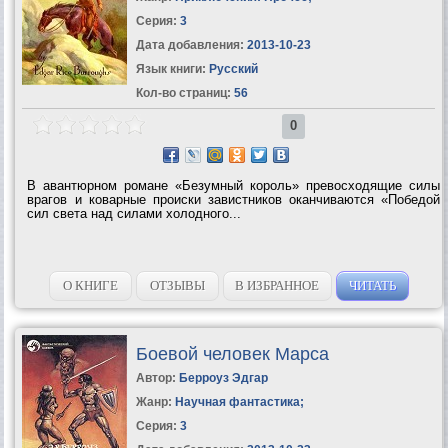
Серия:
3
Дата добавления:
2013-10-23
Язык книги:
Русский
Кол-во страниц:
56
0
В авантюрном романе «Безумный король» превосходящие силы
врагов и коварные происки завистников оканчиваются «Победой
сил света над силами холодного...
О КНИГЕ
ОТЗЫВЫ
В ИЗБРАННОЕ
ЧИТАТЬ
Боевой человек Марса
Автор:
Берроуз Эдгар
Жанр:
Научная фантастика
;
Серия:
3