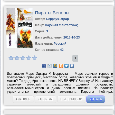
Пираты Венеры
Автор:
Берроуз Эдгар
Жанр:
Научная фантастика
;
Серия:
3
Дата добавления:
2013-10-23
Язык книги:
Русский
Кол-во страниц:
42
1
Вы знаете Марс Эдгара Р. Берроуза — Марс великих героев и
прекрасных принцесс, жестоких богов, коварных жрецов и мудрых
магов? Тогда добро пожаловать НА ВЕНЕРУ Берроуза! На планету
странных иллюзий и загадочных древних государств,
безжалостныхмонстров и диких лесных племен. На планету
удивительных приключений землянина Карсона Нейпира,
которому предстоит стать отважнейшим из воинов этого мира.
Перед вами — Венера Берроуза. Сага,...
О КНИГЕ
ОТЗЫВЫ
В ИЗБРАННОЕ
ЧИТАТЬ