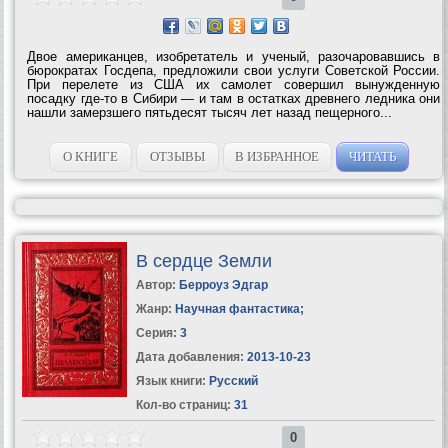
Двое американцев, изобретатель и ученый, разочаровавшись в
бюрократах Госдепа, предложили свои услуги Советской России.
При перелете из США их самолет совершил вынужденную
посадку где-то в Сибири — и там в остатках древнего ледника они
нашли замерзшего пятьдесят тысяч лет назад пещерного...
О КНИГЕ
ОТЗЫВЫ
В ИЗБРАННОЕ
ЧИТАТЬ
В сердце Земли
Автор:
Берроуз Эдгар
Жанр:
Научная фантастика
;
Серия:
3
Дата добавления:
2013-10-23
Язык книги:
Русский
Кол-во страниц:
31
0