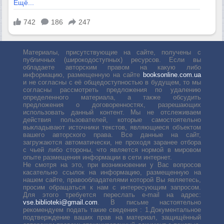
Материалы, присутствующие на сайте, получены с
публичных (широкодоступных) ресурсов. Если вы
обладаете авторским правом на какую либо
информацию, размещенную на сайте
booksonline.com.ua
и не согласны с её общедоступностью в будущем, то мы
согласны рассмотреть предложения по удалению
определенного материала, а также обсудить
предложения о договоренностях, разрешающих
использовать данный контент. Мы не отслеживаем
действия пользователей, которые самостоятельно
выкладывают источники текстов, являющиеся объектом
вашего авторского права. Все данные на сайт,
загружаются автоматически, не проходя заранее отбора
с чьей либо стороны, что является нормой в мировом
опыте размещения информации в сети интернет.
Не смотря на это, при возникновении у Вас вопросов
касательно ссылок на информацию, размещенную на
нашем сайте, правообладателями которой Вы являетесь,
просим обращаться к нам с интересующим запросом.
Для этого требуется переслать е-mail на адрес:
vse.biblioteki@gmail.com
. В письме настоятельно
рекомендуем подать такие сведения : 1.Документальное
подтверждение ваших прав на материал, защищённый