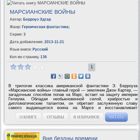
МАРСИАНСКИЕ ВОЙНЫ
Автор:
Берроуз Эдгар
Жанр:
Героическая фантастика
;
Серия:
3
Дата добавления:
2013-11-21
Язык книги:
Русский
Кол-во страниц:
136
1
В трилогии классика американской фантастики Э. Берроуза
«Марсианские войны» главный герой — землянин Джон Картер, —
загадочным способом попав на Марс, встает на защиту империи
Гелиума. Обладая необыкновенной силой, храбростью и
дипломатическим талантом, он обретает заслуженную славу
самого выдающегося воина на Марсе и восстанавливает
справедливость в государстве, которое стало его второй...
О КНИГЕ
ОТЗЫВЫ
В ИЗБРАННОЕ
ЧИТАТЬ
Вне бездны времени