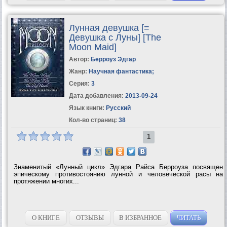
Лунная девушка [=
Девушка с Луны] [The
Moon Maid]
Автор:
Берроуз Эдгар
Жанр:
Научная фантастика
;
Серия:
3
Дата добавления:
2013-09-24
Язык книги:
Русский
Кол-во страниц:
38
1
Знаменитый «Лунный цикл» Эдгара Райса Берроуза посвящен
эпическому противостоянию лунной и человеческой расы на
протяжении многих...
О КНИГЕ
ОТЗЫВЫ
В ИЗБРАННОЕ
ЧИТАТЬ