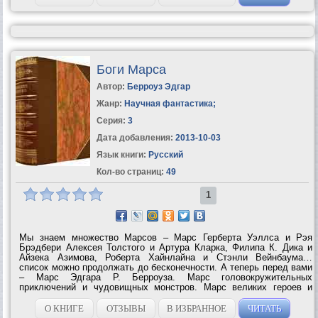
Боги Марса
Автор:
Берроуз Эдгар
Жанр:
Научная фантастика
;
Серия:
3
Дата добавления:
2013-10-03
Язык книги:
Русский
Кол-во страниц:
49
1
Мы знаем множество Марсов – Марс Герберта Уэллса и Рэя
Брэдбери Алексея Толстого и Артура Кларка, Филипа К. Дика и
Айзека Азимова, Роберта Хайнлайна и Стэнли Вейнбаума…
список можно продолжать до бесконечности. А теперь перед вами
– Марс Эдгара Р. Берроуза. Марс головокружительных
приключений и чудовищных монстров. Марс великих героев и
прекрасных королев древних земель. Мир жестоких богов
коварных жрецов и мудрых магов. Марс,...
О КНИГЕ
ОТЗЫВЫ
В ИЗБРАННОЕ
ЧИТАТЬ