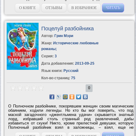
всем неистовством ИСТИННОЙ...
О КНИГЕ
ОТЗЫВЫ
В ИЗБРАННОЕ
ЧИТАТЬ
Поцелуй разбойника
Автор:
Грин Мэри
Жанр:
Исторические любовные
романы
;
Серия:
3
Дата добавления:
2013-09-25
Язык книги:
Русский
Кол-во страниц:
75
0
О Полночном разбойнике, покорявшем женщин своим магическим
обаянием, ходили легенды. Но кто бы мог поверить, что под
маской загадочного «джентльмена удачи» скрывается знатный
лорд, избравший столь странный род развлечений, дабы
избавиться от скуки! Никто, кроме прелестной девушки, которую
Полночный разбойник взял в заложницы, – взял, еще не
подозревая, что невинная прелесть юной пленницы зажжет в его
сердце пожар великой страсти,...