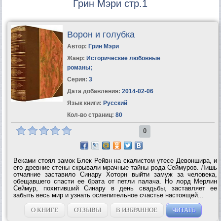
Грин Мэри стр.1
Ворон и голубка
Автор:
Грин Мэри
Жанр:
Исторические любовные
романы
;
Серия:
3
Дата добавления:
2014-02-06
Язык книги:
Русский
Кол-во страниц:
80
0
Веками стоял замок Блек Рейвн на скалистом утесе Девоншира, и
его древние стены скрывали мрачные тайны рода Сеймуров. Лишь
отчаяние заставило Синару Хоторн выйти замуж за человека,
обещавшего спасти ее брата от петли палача. Но лорд Мерлин
Сеймур, похитивший Синару в день свадьбы, заставляет ее
забыть весь мир и узнать ослепительное счастье настоящей...
О КНИГЕ
ОТЗЫВЫ
В ИЗБРАННОЕ
ЧИТАТЬ