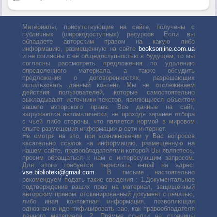
Материалы, присутствующие на сайте, получены с
публичных (широкодоступных) ресурсов. Если вы
обладаете авторским правом на какую либо
информацию, размещенную на сайте
booksonline.com.ua
и не согласны с её общедоступностью в будущем, то мы
согласны рассмотреть предложения по удалению
определенного материала, а также обсудить
предложения о договоренностях, разрешающих
использовать данный контент. Мы не отслеживаем
действия пользователей, которые самостоятельно
выкладывают источники текстов, являющиеся объектом
вашего авторского права. Все данные на сайт,
загружаются автоматически, не проходя заранее отбора
с чьей либо стороны, что является нормой в мировом
опыте размещения информации в сети интернет.
Не смотря на это, при возникновении у Вас вопросов
касательно ссылок на информацию, размещенную на
нашем сайте, правообладателями которой Вы являетесь,
просим обращаться к нам с интересующим запросом.
Для этого требуется переслать е-mail на адрес:
vse.biblioteki@gmail.com
. В письме настоятельно
рекомендуем подать такие сведения : 1.Документальное
подтверждение ваших прав на материал, защищённый
авторским правом: отсканированный документ с печатью,
либо иная контактная информация, позволяющая
однозначно идентифицировать вас, как правообладателя
данного материала. 2. Прямые ссылки на страницы