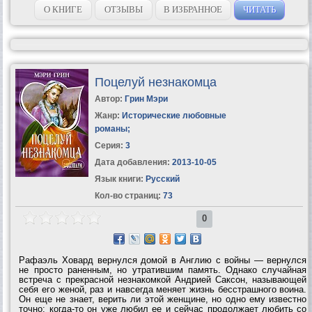
сердце пожар великой страсти,...
О КНИГЕ
ОТЗЫВЫ
В ИЗБРАННОЕ
ЧИТАТЬ
Поцелуй незнакомца
Автор:
Грин Мэри
Жанр:
Исторические любовные
романы
;
Серия:
3
Дата добавления:
2013-10-05
Язык книги:
Русский
Кол-во страниц:
73
0
Рафаэль Ховард вернулся домой в Англию с войны — вернулся
не просто раненным, но утратившим память. Однако случайная
встреча с прекрасной незнакомкой Андрией Саксон, называющей
себя его женой, раз и навсегда меняет жизнь бесстрашного воина.
Он еще не знает, верить ли этой женщине, но одно ему известно
точно: когда-то он уже любил ее и сейчас продолжает любить со