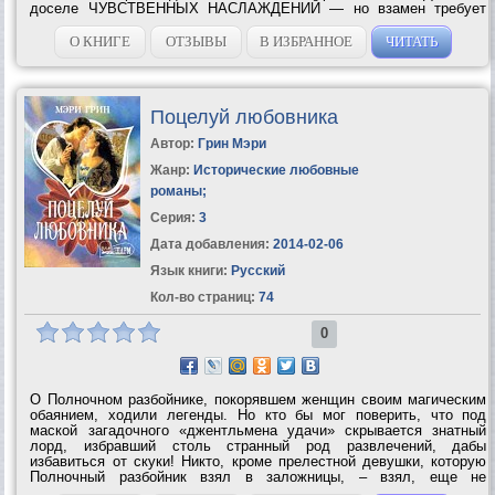
доселе ЧУВСТВЕННЫХ НАСЛАЖДЕНИЙ — но взамен требует
многого. Ему нужно...
О КНИГЕ
ОТЗЫВЫ
В ИЗБРАННОЕ
ЧИТАТЬ
Поцелуй любовника
Автор:
Грин Мэри
Жанр:
Исторические любовные
романы
;
Серия:
3
Дата добавления:
2014-02-06
Язык книги:
Русский
Кол-во страниц:
74
0
О Полночном разбойнике, покорявшем женщин своим магическим
обаянием, ходили легенды. Но кто бы мог поверить, что под
маской загадочного «джентльмена удачи» скрывается знатный
лорд, избравший столь странный род развлечений, дабы
избавиться от скуки! Никто, кроме прелестной девушки, которую
Полночный разбойник взял в заложницы, – взял, еще не
подозревая, что невинная прелесть юной пленницы зажжет в его