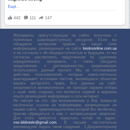
Материалы, присутствующие на сайте, получены с
публичных (широкодоступных) ресурсов. Если вы
обладаете авторским правом на какую либо
информацию, размещенную на сайте
booksonline.com.ua
и не согласны с её общедоступностью в будущем, то мы
согласны рассмотреть предложения по удалению
определенного материала, а также обсудить
предложения о договоренностях, разрешающих
использовать данный контент. Мы не отслеживаем
действия пользователей, которые самостоятельно
выкладывают источники текстов, являющиеся объектом
вашего авторского права. Все данные на сайт,
загружаются автоматически, не проходя заранее отбора
с чьей либо стороны, что является нормой в мировом
опыте размещения информации в сети интернет.
Не смотря на это, при возникновении у Вас вопросов
касательно ссылок на информацию, размещенную на
нашем сайте, правообладателями которой Вы являетесь,
просим обращаться к нам с интересующим запросом.
Для этого требуется переслать е-mail на адрес:
vse.biblioteki@gmail.com
. В письме настоятельно
рекомендуем подать такие сведения : 1.Документальное