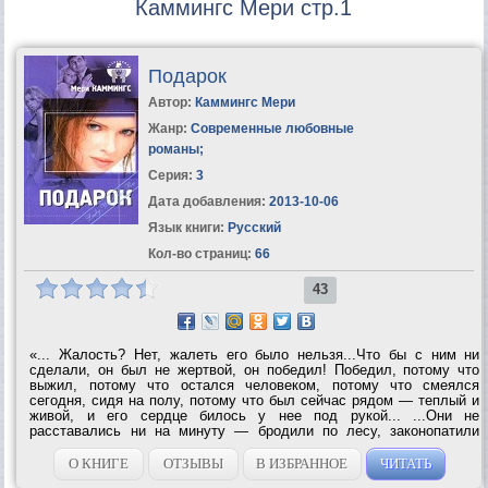
Каммингс Мери стр.1
Подарок
Автор:
Каммингс Мери
Жанр:
Современные любовные
романы
;
Серия:
3
Дата добавления:
2013-10-06
Язык книги:
Русский
Кол-во страниц:
66
43
«... Жалость? Нет, жалеть его было нельзя...Что бы с ним ни
сделали, он был не жертвой, он победил! Победил, потому что
выжил, потому что остался человеком, потому что смеялся
сегодня, сидя на полу, потому что был сейчас рядом — теплый и
живой, и его сердце билось у нее под рукой... ...Они не
расставались ни на минуту — бродили по лесу, законопатили
лодку и плавали по озеру, вычерпывая просачивающуюся воду
консервной банкой, ловили рыбу......
О КНИГЕ
ОТЗЫВЫ
В ИЗБРАННОЕ
ЧИТАТЬ