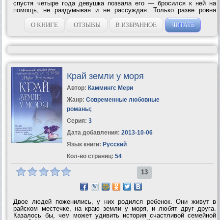
спустя четыре года девушка позвала его — бросился к ней на
помощь, не раздумывая и не рассуждая. Только разве ровня
миллионерше не слишком богатый и преуспевающий частный
детектив? Она, похоже, в этом...
О КНИГЕ
ОТЗЫВЫ
В ИЗБРАННОЕ
ЧИТАТЬ
Край земли у моря
Автор:
Каммингс Мери
Жанр:
Современные любовные
романы
;
Серия:
3
Дата добавления:
2013-10-06
Язык книги:
Русский
Кол-во страниц:
54
13
Двое людей поженились, у них родился ребенок. Они живут в
райском местечке, на краю земли у моря, и любят друг друга.
Казалось бы, чем может удивить история счастливой семейной