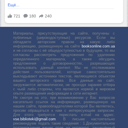
Материалы, присутствующие на сайте, получены с
публичных (широкодоступных) ресурсов. Если вы
обладаете авторским правом на какую либо
информацию, размещенную на сайте
booksonline.com.ua
и не согласны с её общедоступностью в будущем, то мы
согласны рассмотреть предложения по удалению
определенного материала, а также обсудить
предложения о договоренностях, разрешающих
использовать данный контент. Мы не отслеживаем
действия пользователей, которые самостоятельно
выкладывают источники текстов, являющиеся объектом
вашего авторского права. Все данные на сайт,
загружаются автоматически, не проходя заранее отбора
с чьей либо стороны, что является нормой в мировом
опыте размещения информации в сети интернет.
Не смотря на это, при возникновении у Вас вопросов
касательно ссылок на информацию, размещенную на
нашем сайте, правообладателями которой Вы являетесь,
просим обращаться к нам с интересующим запросом.
Для этого требуется переслать е-mail на адрес:
vse.biblioteki@gmail.com
. В письме настоятельно
рекомендуем подать такие сведения : 1.Документальное
подтверждение ваших прав на материал, защищённый