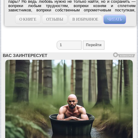
пары? Но ведь любовь нужно не только найти, но и сохранить —
вопреки любым трудностям, вопреки козням и сплетням
завистников, вопреки собственным опрометчивым поступкам,
недоверию и непониманию. И если твоя задача — позаботиться о
безопасности тех, кто...
О КНИГЕ
ОТЗЫВЫ
В ИЗБРАННОЕ
ЧИТАТЬ