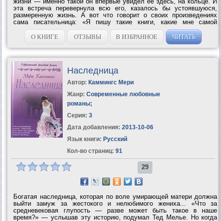
жизни — именно такой он впервые увидел ее здесь, на кольце. И
эта встреча перевернула всю его, казалось бы устоявшуюся,
размерен­ную жизнь. А вот что говорит о своих произведениях
сама писательница: «Я пишу такие книги, какие мне самой
нравится читать. И знаю, что, какие бы испытания и трудности ни
вставали на пути...
О КНИГЕ
ОТЗЫВЫ
В ИЗБРАННОЕ
ЧИТАТЬ
Наследница
Автор:
Каммингс Мери
Жанр:
Современные любовные
романы
;
Серия:
3
Дата добавления:
2013-10-06
Язык книги:
Русский
Кол-во страниц:
91
29
Богатая наследница, которая по воле умирающей матери должна
выйти замуж за жестокого и нелюбимого жениха... «Что за
средневековая глупость — разве может быть такое в наше
время?» — услышав эту историю, подумал Тед Мелье. Но когда