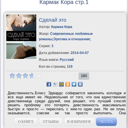
Кармак Кора стр.1
Сделай это
Автор:
Кармак Кора
Жанр:
Современные любовные
романы
;
Эротика и отношения
;
Серия:
3
Дата добавления:
2014-04-07
Язык книги:
Русский
Кол-во страниц:
119
184
Девственность.Блисс Эдвардс собирается закончить колледж и
все еще имеет ее. Недовольная от того, что она единственная
девственница среди друзей, она решает, что лучший способ
решить проблему это потерять девственность максимально
быстро и просто — переспать с кем-то один раз. Но ее план,
оказывается, совсем не так просто выполнить. Она
разволновалась и оставила великолепного парня одного и голого
в ее постели с глупым оправданием....
О КНИГЕ
ОТЗЫВЫ
В ИЗБРАННОЕ
ЧИТАТЬ