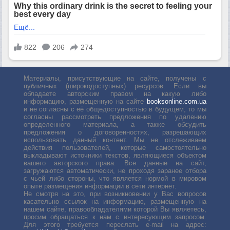
Материалы, присутствующие на сайте, получены с
публичных (широкодоступных) ресурсов. Если вы
обладаете авторским правом на какую либо
информацию, размещенную на сайте
booksonline.com.ua
и не согласны с её общедоступностью в будущем, то мы
согласны рассмотреть предложения по удалению
определенного материала, а также обсудить
предложения о договоренностях, разрешающих
использовать данный контент. Мы не отслеживаем
действия пользователей, которые самостоятельно
выкладывают источники текстов, являющиеся объектом
вашего авторского права. Все данные на сайт,
загружаются автоматически, не проходя заранее отбора
с чьей либо стороны, что является нормой в мировом
опыте размещения информации в сети интернет.
Не смотря на это, при возникновении у Вас вопросов
касательно ссылок на информацию, размещенную на
нашем сайте, правообладателями которой Вы являетесь,
просим обращаться к нам с интересующим запросом.
Для этого требуется переслать е-mail на адрес: