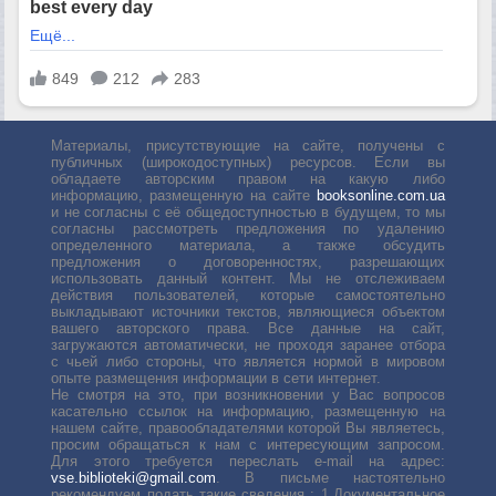
Материалы, присутствующие на сайте, получены с
публичных (широкодоступных) ресурсов. Если вы
обладаете авторским правом на какую либо
информацию, размещенную на сайте
booksonline.com.ua
и не согласны с её общедоступностью в будущем, то мы
согласны рассмотреть предложения по удалению
определенного материала, а также обсудить
предложения о договоренностях, разрешающих
использовать данный контент. Мы не отслеживаем
действия пользователей, которые самостоятельно
выкладывают источники текстов, являющиеся объектом
вашего авторского права. Все данные на сайт,
загружаются автоматически, не проходя заранее отбора
с чьей либо стороны, что является нормой в мировом
опыте размещения информации в сети интернет.
Не смотря на это, при возникновении у Вас вопросов
касательно ссылок на информацию, размещенную на
нашем сайте, правообладателями которой Вы являетесь,
просим обращаться к нам с интересующим запросом.
Для этого требуется переслать е-mail на адрес:
vse.biblioteki@gmail.com
. В письме настоятельно
рекомендуем подать такие сведения : 1.Документальное