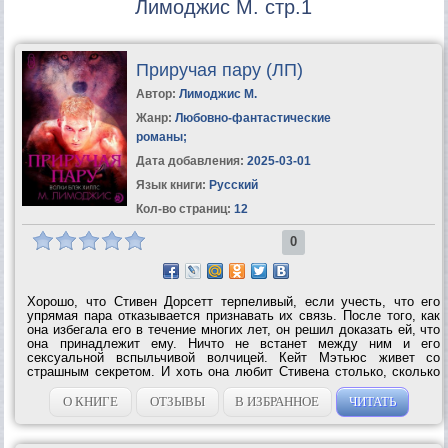
Лимоджис М. стр.1
Приручая пару (ЛП)
Автор:
Лимоджис М.
Жанр:
Любовно-фантастические
романы
;
Дата добавления:
2025-03-01
Язык книги:
Русский
Кол-во страниц:
12
0
Хорошо, что Стивен Дорсетт терпеливый, если учесть, что его
упрямая пара отказывается признавать их связь. После того, как
она избегала его в течение многих лет, он решил доказать ей, что
она принадлежит ему. Ничто не встанет между ним и его
сексуальной вспыльчивой волчицей. Кейт Мэтьюс живет со
страшным секретом. И хоть она любит Стивена столько, сколько
себя помнит, но никогда не сможет стать той, кого он хочет или
заслуживает,...
О КНИГЕ
ОТЗЫВЫ
В ИЗБРАННОЕ
ЧИТАТЬ