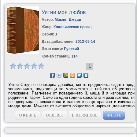
Уитни моя любов
Автор:
Макнот Джудит
Жанр:
Классическая проза
;
Серия:
3
Дата добавления:
2013-09-14
Язык книги:
Русский
Кол-во страниц:
114
1
Уитни Стоун е непокорна девойка, която предпочита ездата пред
заниманията, подходящи за момичетата с нейното обществено
положение. Разгневен от поведението й, баща й я изпраща при
роднини в Париж. Само за една година красотата й разцъфтява, тя
се превръща в сексапилна и зашеметяващо красива и изискана
млада дама. Мъжете от висшето общество я наричат „пленително
красива и омайващо чаровна“, кълнат й се във вечна вярност. Ала
тя...
О КНИГЕ
ОТЗЫВЫ
В ИЗБРАННОЕ
ЧИТАТЬ