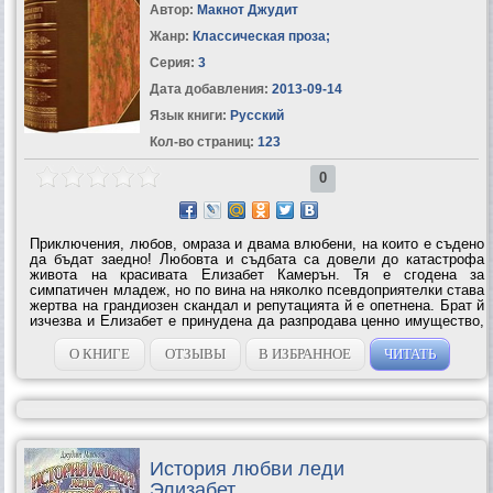
Автор:
Макнот Джудит
Жанр:
Классическая проза
;
Серия:
3
Дата добавления:
2013-09-14
Язык книги:
Русский
Кол-во страниц:
123
0
Приключения, любов, омраза и двама влюбени, на които е съдено
да бъдат заедно! Любовта и съдбата са довели до катастрофа
живота на красивата Елизабет Камерън. Тя е сгодена за
симпатичен младеж, но по вина на няколко псевдоприятелки става
жертва на грандиозен скандал и репутацията й е опетнена. Брат й
изчезва и Елизабет е принудена да разпродава ценно имущество,
за да спаси семейното имение. Бедността и самотата я
преследват. Чичо й...
О КНИГЕ
ОТЗЫВЫ
В ИЗБРАННОЕ
ЧИТАТЬ
История любви леди
Элизабет