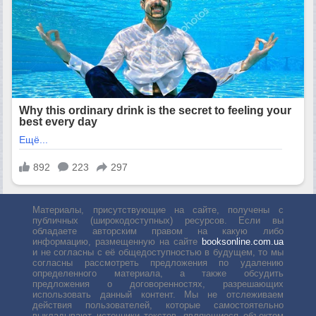
Материалы, присутствующие на сайте, получены с
публичных (широкодоступных) ресурсов. Если вы
обладаете авторским правом на какую либо
информацию, размещенную на сайте
booksonline.com.ua
и не согласны с её общедоступностью в будущем, то мы
согласны рассмотреть предложения по удалению
определенного материала, а также обсудить
предложения о договоренностях, разрешающих
использовать данный контент. Мы не отслеживаем
действия пользователей, которые самостоятельно
выкладывают источники текстов, являющиеся объектом