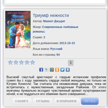
Триумф нежности
Автор:
Макнот Джудит
Жанр:
Современные любовные
романы
;
Серия:
3
Дата добавления:
2013-10-15
Язык книги:
Русский
Кол-во страниц:
94
1
Высокий смуглый аристократ с гордым испанским профилем
сумел бы с ходу завоевать сердце любой женщины, но только не
Кэтрин Конелли. Так считала эта независимая девушка, пока не
встретилась с мужественным, загадочным Районом. От этого
мужчины буквально исходил чувственный аромат пуэрторианских
ночей, и не поддаться его обаянию было совершенно...
О КНИГЕ
ОТЗЫВЫ
В ИЗБРАННОЕ
ЧИТАТЬ