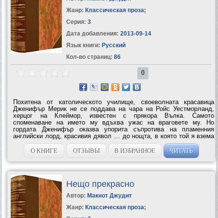
Жанр:
Классическая проза
;
Серия:
3
Дата добавления:
2013-09-14
Язык книги:
Русский
Кол-во страниц:
86
0
Похитена от католическото училище, своеволната красавица
Дженифър Мерик не се поддава на чара на Ройс Уестморланд,
херцог на Клеймор, известен с прякора Вълка. Самото
споменаване на името му вдъхва ужас на враговете му. Но
гордата Дженифър оказва упорита съпротива на пламенния
английски лорд, красивия дявол … до нощта, в която той я взема
в прегръдките си и пробужда в нея неустоимо желание. Но след
тази вълшебна нощ Дженифър попада в...
О КНИГЕ
ОТЗЫВЫ
В ИЗБРАННОЕ
ЧИТАТЬ
Нещо прекрасно
Автор:
Макнот Джудит
Жанр:
Классическая проза
;