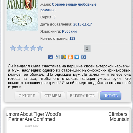
Жанр:
Современные любовные
романы
;
Серия:
3
Дата добавления:
2013-11-17
Язык книги:
Русский
Кол-во страниц:
113
2
Ли Кендалл была счастлива на вершине своей актерской карьеры,
а муж, наследник одного из старейших нью-йоркских финансовых
кланов, ее обожал.…Но однажды муж Ли исчез — и теперь она
готова на все, чтобы его отыскать!Полиция умыла руки. Кто
поможет красавице актрисе? Или ей придется действовать на свой
страх и...
О КНИГЕ
ОТЗЫВЫ
В ИЗБРАННОЕ
ЧИТАТЬ