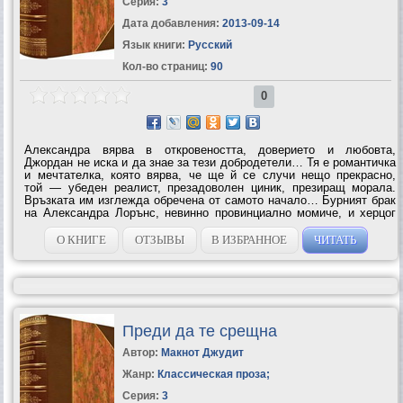
Серия:
3
Дата добавления:
2013-09-14
Язык книги:
Русский
Кол-во страниц:
90
0
Александра вярва в откровеността, доверието и любовта,
Джордан не иска и да знае за тези добродетели… Тя е романтичка
и мечтателка, която вярва, че ще й се случи нещо прекрасно,
той — убеден реалист, презадоволен циник, презиращ морала.
Връзката им изглежда обречена от самото начало… Бурният брак
на Александра Лорънс, невинно провинциално момиче, и херцог
Джордан Таунсенд е изправен пред най-голямото изпитание…
Попадайки сред...
О КНИГЕ
ОТЗЫВЫ
В ИЗБРАННОЕ
ЧИТАТЬ
Преди да те срещна
Автор:
Макнот Джудит
Жанр:
Классическая проза
;
Серия:
3