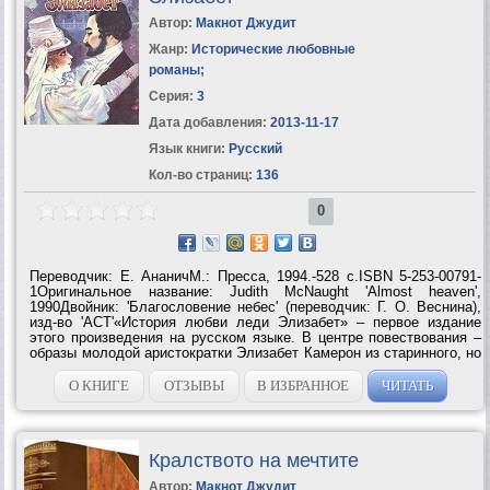
Автор:
Макнот Джудит
Жанр:
Исторические любовные
романы
;
Серия:
3
Дата добавления:
2013-11-17
Язык книги:
Русский
Кол-во страниц:
136
0
Переводчик: Е. АнаничМ.: Пресса, 1994.-528 с.ISBN 5-253-00791-
1Оригинальное название: Judith McNaught 'Almost heaven',
1990Двойник: 'Благословение небес' (переводчик: Г. О. Веснина),
изд-во 'АСТ'«История любви леди Элизабет» – первое издание
этого произведения на русском языке. В центре повествования –
образы молодой аристократки Элизабет Камерон из старинного, но
обедневшего английского рода, и Яна Торнтона, волею судеб
ставшего наследником титула и огромного...
О КНИГЕ
ОТЗЫВЫ
В ИЗБРАННОЕ
ЧИТАТЬ
Кралството на мечтите
Автор:
Макнот Джудит