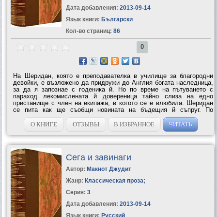
Дата добавления:
2013-09-14
Язык книги:
Български
Кол-во страниц:
86
0
На Шеридан, която е преподавателка в училище за благородни
девойки, е възложено да придружи до Англия богата наследница,
за да я запознае с годеника й. Но по време на пътуването с
параход лекомислената й довереница тайно слиза на едно
пристанище с член на екипажа, в когото се е влюбила. Шеридан
се пита как ще съобщи новината на бъдещия й съпруг. По
стечение на обстоятелствата годеникът загива, а виновникът за
смъртта му, граф Стивън...
О КНИГЕ
ОТЗЫВЫ
В ИЗБРАННОЕ
ЧИТАТЬ
Сега и завинаги
Автор:
Макнот Джудит
Жанр:
Классическая проза
;
Серия:
3
Дата добавления:
2013-09-14
Язык книги:
Русский