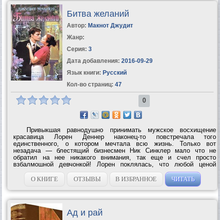
Битва желаний
Автор:
Макнот Джудит
Жанр:
Серия:
3
Дата добавления:
2016-09-29
Язык книги:
Русский
Кол-во страниц:
47
0
Привыкшая равнодушно принимать мужское восхищение
красавица Лорен Деннер наконец-то повстречала того
единственного, о котором мечтала всю жизнь. Только вот
незадача — блестящий бизнесмен Ник Синклер мало что не
обратил на нее никакого внимания, так еще и счел просто
взбалмошной девчонкой! Лорен поклялась, что любой ценой
покорит сердце Ника и заставит на коленях молить ее о...
О КНИГЕ
ОТЗЫВЫ
В ИЗБРАННОЕ
ЧИТАТЬ
Ад и рай