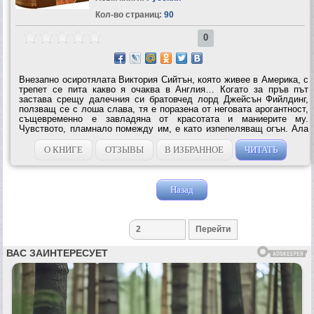
Кол-во страниц:
90
0
Внезапно осиротялата Виктория Сийтън, която живее в Америка, с
трепет се пита какво я очаква в Англия… Когато за пръв път
застава срещу далечния си братовчед лорд Джейсън Фийлдинг,
ползващ се с лоша слава, тя е поразена от неговата арогантност,
същевременно е завладяна от красотата и маниерите му.
Чувството, пламнало помежду им, е като изпепеляващ огън. Ала
едва след като вече е съпруга на Джейсън, Виктория открива
предателството,...
О КНИГЕ
ОТЗЫВЫ
В ИЗБРАННОЕ
ЧИТАТЬ
Назад