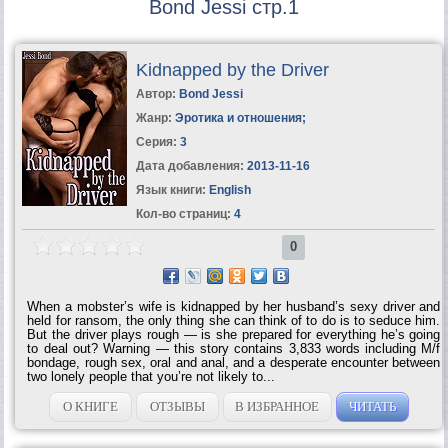
Bond Jessi стр.1
Kidnapped by the Driver
Автор:
Bond Jessi
Жанр:
Эротика и отношения
;
Серия:
3
Дата добавления:
2013-11-16
Язык книги:
English
Кол-во страниц:
4
0
When a mobster’s wife is kidnapped by her husband’s sexy driver and
held for ransom, the only thing she can think of to do is to seduce him.
But the driver plays rough — is she prepared for everything he’s going
to deal out? Warning — this story contains 3,833 words including M/f
bondage, rough sex, oral and anal, and a desperate encounter between
two lonely people that you’re not likely to...
О КНИГЕ
ОТЗЫВЫ
В ИЗБРАННОЕ
ЧИТАТЬ