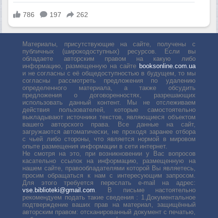
Материалы, присутствующие на сайте, получены с
публичных (широкодоступных) ресурсов. Если вы
обладаете авторским правом на какую либо
информацию, размещенную на сайте
booksonline.com.ua
и не согласны с её общедоступностью в будущем, то мы
согласны рассмотреть предложения по удалению
определенного материала, а также обсудить
предложения о договоренностях, разрешающих
использовать данный контент. Мы не отслеживаем
действия пользователей, которые самостоятельно
выкладывают источники текстов, являющиеся объектом
вашего авторского права. Все данные на сайт,
загружаются автоматически, не проходя заранее отбора
с чьей либо стороны, что является нормой в мировом
опыте размещения информации в сети интернет.
Не смотря на это, при возникновении у Вас вопросов
касательно ссылок на информацию, размещенную на
нашем сайте, правообладателями которой Вы являетесь,
просим обращаться к нам с интересующим запросом.
Для этого требуется переслать е-mail на адрес:
vse.biblioteki@gmail.com
. В письме настоятельно
рекомендуем подать такие сведения : 1.Документальное
подтверждение ваших прав на материал, защищённый
авторским правом: отсканированный документ с печатью,