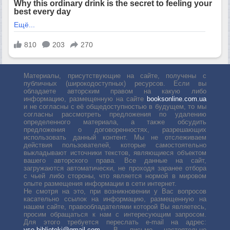
Материалы, присутствующие на сайте, получены с
публичных (широкодоступных) ресурсов. Если вы
обладаете авторским правом на какую либо
информацию, размещенную на сайте
booksonline.com.ua
и не согласны с её общедоступностью в будущем, то мы
согласны рассмотреть предложения по удалению
определенного материала, а также обсудить
предложения о договоренностях, разрешающих
использовать данный контент. Мы не отслеживаем
действия пользователей, которые самостоятельно
выкладывают источники текстов, являющиеся объектом
вашего авторского права. Все данные на сайт,
загружаются автоматически, не проходя заранее отбора
с чьей либо стороны, что является нормой в мировом
опыте размещения информации в сети интернет.
Не смотря на это, при возникновении у Вас вопросов
касательно ссылок на информацию, размещенную на
нашем сайте, правообладателями которой Вы являетесь,
просим обращаться к нам с интересующим запросом.
Для этого требуется переслать е-mail на адрес:
vse.biblioteki@gmail.com
. В письме настоятельно