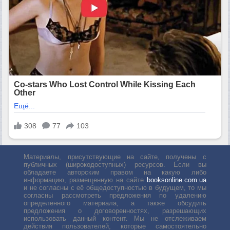
Материалы, присутствующие на сайте, получены с
публичных (широкодоступных) ресурсов. Если вы
обладаете авторским правом на какую либо
информацию, размещенную на сайте
booksonline.com.ua
и не согласны с её общедоступностью в будущем, то мы
согласны рассмотреть предложения по удалению
определенного материала, а также обсудить
предложения о договоренностях, разрешающих
использовать данный контент. Мы не отслеживаем
действия пользователей, которые самостоятельно