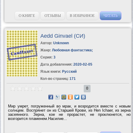
О КНИГЕ
ОТЗЫВЫ
В ИЗБРАННОЕ
ЧИТАТЬ
Aedd Ginvael (СИ)
Автор:
Unknown
Жанр:
Любовная фантастика
;
Серия:
3
Дата добавления:
2020-02-05
Язык книги:
Русский
Кол-во страниц:
171
0
Мир умрет, погруженный во мрак, и возродится вместе с новым
солнцем. Воспрянет он из Старшей Крови, из Hen Ichaer, из зерна
засеянного. Зерна, кое не прорастет, не проклюнется, но
возгорится пламенем.Насилие...