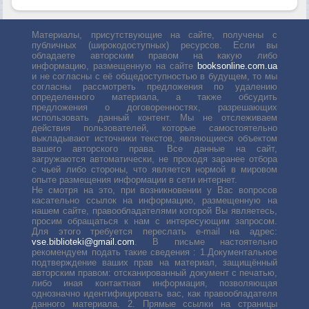
Материалы, присутствующие на сайте, получены с
публичных (широкодоступных) ресурсов. Если вы
обладаете авторским правом на какую либо
информацию, размещенную на сайте
booksonline.com.ua
и не согласны с её общедоступностью в будущем, то мы
согласны рассмотреть предложения по удалению
определенного материала, а также обсудить
предложения о договоренностях, разрешающих
использовать данный контент. Мы не отслеживаем
действия пользователей, которые самостоятельно
выкладывают источники текстов, являющиеся объектом
вашего авторского права. Все данные на сайт,
загружаются автоматически, не проходя заранее отбора
с чьей либо стороны, что является нормой в мировом
опыте размещения информации в сети интернет.
Не смотря на это, при возникновении у Вас вопросов
касательно ссылок на информацию, размещенную на
нашем сайте, правообладателями которой Вы являетесь,
просим обращаться к нам с интересующим запросом.
Для этого требуется переслать е-mail на адрес:
vse.biblioteki@gmail.com
. В письме настоятельно
рекомендуем подать такие сведения : 1.Документальное
подтверждение ваших прав на материал, защищённый
авторским правом: отсканированный документ с печатью,
либо иная контактная информация, позволяющая
однозначно идентифицировать вас, как правообладателя
данного материала. 2. Прямые ссылки на страницы