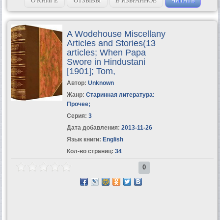
О КНИГЕ
ОТЗЫВЫ
В ИЗБРАННОЕ
ЧИТАТЬ
A Wodehouse Miscellany
Articles and Stories(13
articles; When Papa
Swore in Hindustani
[1901]; Tom,
Автор:
Unknown
Жанр:
Старинная литература:
Прочее
;
Серия:
3
Дата добавления:
2013-11-26
Язык книги:
English
Кол-во страниц:
34
0