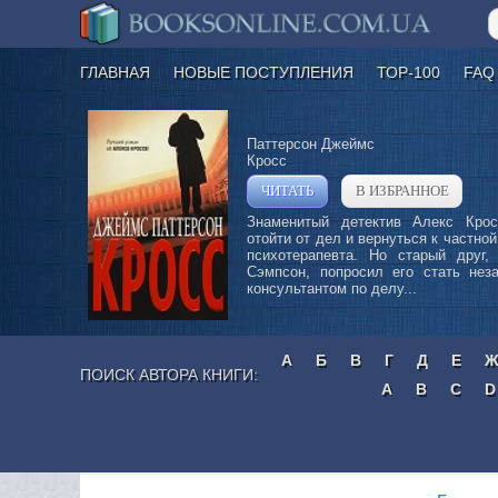
ГЛАВНАЯ
НОВЫЕ ПОСТУПЛЕНИЯ
ТОР-100
FAQ
Паттерсон Джеймс
Кросс
ЧИТАТЬ
В ИЗБРАННОЕ
»
Знаменитый детектив Алекс Кро
отойти от дел и вернуться к частной
психотерапевта. Но старый друг, 
Сэмпсон, попросил его стать нез
консультантом по делу...
А
Б
В
Г
Д
Е
ПОИСК АВТОРА КНИГИ:
A
B
C
D