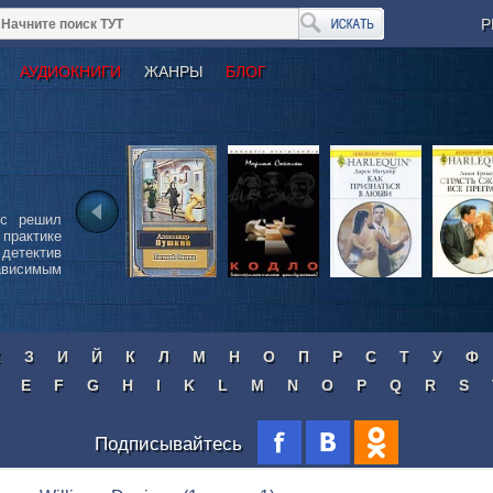
Р
АУДИОКНИГИ
ЖАНРЫ
БЛОГ
сс решил
 практике
детектив
ависимым
Ж
З
И
Й
К
Л
М
Н
О
П
Р
С
Т
У
Ф
E
F
G
H
I
K
L
M
N
O
P
Q
R
S
Подписывайтесь