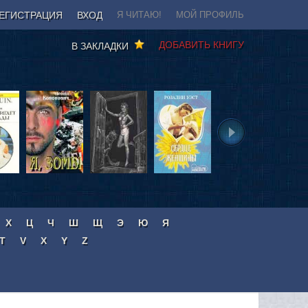
ЕГИСТРАЦИЯ
ВХОД
Я ЧИТАЮ!
МОЙ ПРОФИЛЬ
ДОБАВИТЬ КНИГУ
В ЗАКЛАДКИ
Х
Ц
Ч
Ш
Щ
Э
Ю
Я
T
V
X
Y
Z