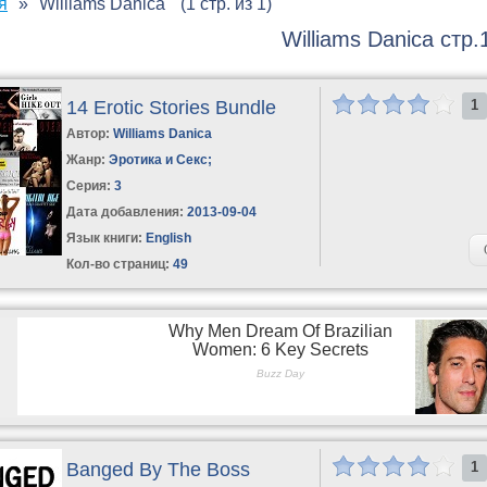
я
Williams Danica
(1 стр. из 1)
Williams Danica стр.
14 Erotic Stories Bundle
1
Автор:
Williams Danica
Жанр:
Эротика и Секс
;
Серия:
3
Дата добавления:
2013-09-04
Язык книги:
English
Кол-во страниц:
49
Banged By The Boss
1