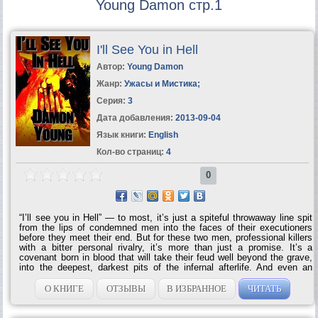
Young Damon стр.1
I'll See You in Hell
Автор:
Young Damon
Жанр:
Ужасы и Мистика
;
Серия:
3
Дата добавления:
2013-09-04
Язык книги:
English
Кол-во страниц:
4
0
“I’ll see you in Hell” — to most, it’s just a spiteful throwaway line spit
from the lips of condemned men into the faces of their executioners
before they meet their end. But for these two men, professional killers
with a bitter personal rivalry, it’s more than just a promise. It’s a
covenant born in blood that will take their feud well beyond the grave,
into the deepest, darkest pits of the infernal afterlife. And even an
assassin who thinks he’s seen it all is not ready for what awaits him...
О КНИГЕ
ОТЗЫВЫ
В ИЗБРАННОЕ
ЧИТАТЬ