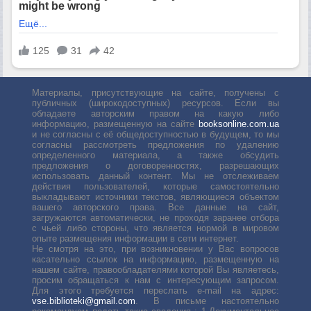
Материалы, присутствующие на сайте, получены с
публичных (широкодоступных) ресурсов. Если вы
обладаете авторским правом на какую либо
информацию, размещенную на сайте
booksonline.com.ua
и не согласны с её общедоступностью в будущем, то мы
согласны рассмотреть предложения по удалению
определенного материала, а также обсудить
предложения о договоренностях, разрешающих
использовать данный контент. Мы не отслеживаем
действия пользователей, которые самостоятельно
выкладывают источники текстов, являющиеся объектом
вашего авторского права. Все данные на сайт,
загружаются автоматически, не проходя заранее отбора
с чьей либо стороны, что является нормой в мировом
опыте размещения информации в сети интернет.
Не смотря на это, при возникновении у Вас вопросов
касательно ссылок на информацию, размещенную на
нашем сайте, правообладателями которой Вы являетесь,
просим обращаться к нам с интересующим запросом.
Для этого требуется переслать е-mail на адрес:
vse.biblioteki@gmail.com
. В письме настоятельно