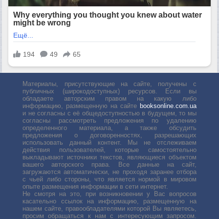
Материалы, присутствующие на сайте, получены с
публичных (широкодоступных) ресурсов. Если вы
обладаете авторским правом на какую либо
информацию, размещенную на сайте
booksonline.com.ua
и не согласны с её общедоступностью в будущем, то мы
согласны рассмотреть предложения по удалению
определенного материала, а также обсудить
предложения о договоренностях, разрешающих
использовать данный контент. Мы не отслеживаем
действия пользователей, которые самостоятельно
выкладывают источники текстов, являющиеся объектом
вашего авторского права. Все данные на сайт,
загружаются автоматически, не проходя заранее отбора
с чьей либо стороны, что является нормой в мировом
опыте размещения информации в сети интернет.
Не смотря на это, при возникновении у Вас вопросов
касательно ссылок на информацию, размещенную на
нашем сайте, правообладателями которой Вы являетесь,
просим обращаться к нам с интересующим запросом.