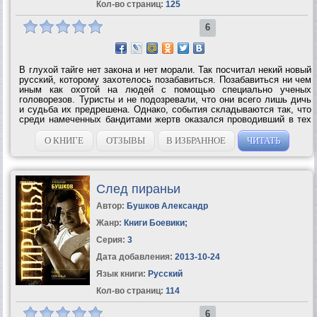
Кол-во страниц:
125
6
В глухой тайге нет закона и нет морали. Так посчитал некий новый
русский, которому захотелось позабавиться. Позабавиться ни чем
иным как охотой на людей с помощью специально ученых
головорезов. Туристы и не подозревали, что они всего лишь дичь
и судьба их предрешена. Однако, события складываются так, что
среди намеченных бандитами жертв оказался проводивший в тех
местах отпуск капитан первого ранга из военно-морского
спецназа...
О КНИГЕ
ОТЗЫВЫ
В ИЗБРАННОЕ
ЧИТАТЬ
След пираньи
Автор:
Бушков Александр
Жанр:
Книги Боевики
;
Серия:
3
Дата добавления:
2013-10-24
Язык книги:
Русский
Кол-во страниц:
114
6