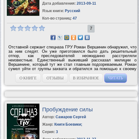
Дата добавления:
2013-09-11
Язык книги:
Русский
Кол-во страниц:
47
7
Отставной сержант спецназа ГРУ Роман Вершинин обнаружил, что
за ним следят. Он уже приготовился было дать решительный
отпор, как преследователей неожиданно расстреляли
неизвестные. Единственный выживший рассказал милиции о
Вершинине, который тут же стал главным подозреваемым. Роман
сумел уйти от группы захвата и обратился за помощью к своему
бывшему командиру капитану Авезову. Вместе они вышли на
сотрудников ГРУ с просьбой о...
О КНИГЕ
ОТЗЫВЫ
В ИЗБРАННОЕ
ЧИТАТЬ
Пробуждение силы
Автор:
Самаров Сергей
Жанр:
Книги Боевики
;
Серия:
3