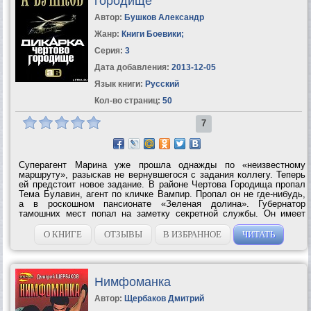
городище
Автор:
Бушков Александр
Жанр:
Книги Боевики
;
Серия:
3
Дата добавления:
2013-12-05
Язык книги:
Русский
Кол-во страниц:
50
7
Суперагент Марина уже прошла однажды по «неизвестному
маршруту», разыскав не вернувшегося с задания коллегу. Теперь
ей предстоит новое задание. В районе Чертова Городища пропал
Тема Булавин, агент по кличке Вампир. Пропал он не где-нибудь,
а в роскошном пансионате «Зеленая долина». Губернатор
тамошних мест попал на заметку секретной службы. Он имеет
собственную разведку, неофициальную частную армию, пусть и
крохотную, и...
О КНИГЕ
ОТЗЫВЫ
В ИЗБРАННОЕ
ЧИТАТЬ
Нимфоманка
Автор:
Щербаков Дмитрий