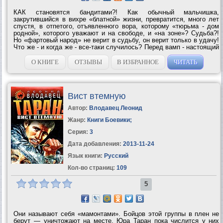
КАК становятся бандитами?! Как обычный мальчишка,
закрутившийся в вихре «блатной» жизни, превратится, много лет
спустя, в отпетого, отъявленного вора, которому «тюрьма - дом
родной», которого уважают и на сво­боде, и «на зоне»? Судьба?!
Но «фартовый народ» не верит в судьбу, он верит только в удачу!
Что же - и когда же - все-таки случилось? Перед вамп - настоящий
«путь вора». Путь человека, однажды изверившегося в законе
обычном - и...
О КНИГЕ
ОТЗЫВЫ
В ИЗБРАННОЕ
ЧИТАТЬ
Вист втемную
Автор:
Влодавец Леонид
Жанр:
Книги Боевики
;
Серия:
3
Дата добавления:
2013-11-24
Язык книги:
Русский
Кол-во страниц:
109
5
Они называют себя «мамонтами». Бойцов этой группы в плен не
берут — уничтожают на месте. Юра Таран пока числится у них