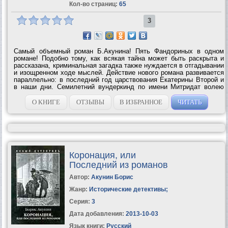
Кол-во страниц:
65
3
Самый объемный роман Б.Акунина! Пять Фандориных в одном
романе! Подобно тому, как всякая тайна может быть раскрыта и
рассказана, криминальная загадка также нуждается в отгадывании
и изощренном ходе мыслей. Действие нового романа развивается
параллельно: в последний год царствования Екатерины Второй и
в наши дни. Семилетний вундеркинд по имени Митридат волею
случая становится свидетелем заговора против сластолюбивой...
О КНИГЕ
ОТЗЫВЫ
В ИЗБРАННОЕ
ЧИТАТЬ
Коронация, или
Последний из романов
Автор:
Акунин Борис
Жанр:
Исторические детективы
;
Серия:
3
Дата добавления:
2013-10-03
Язык книги:
Русский