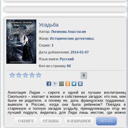
Усадьба
Автор:
Логинова Анастасия
Жанр:
Исторические детективы
;
Серия:
3
Дата добавления:
2014-01-07
Язык книги:
Русский
Кол-во страниц:
68
6
Аннотация Лидии – сироте и одной из лучших воспитанниц
Смольного – хватает в жизни и собственных загадок: кто она, кем
были ее родители, и почему ее, дочь французских подданных,
вывезли в Россию, когда она была ребенком? Поездка в
старинную и полную загадок усадьбу, принадлежащую отцу ее
лучшей подруги, виделась для Лиди лишь местом, где можно
попрактиковаться в решении задачек «на сообразительность».
Ведь Лиди не может, в силу...
О КНИГЕ
ОТЗЫВЫ
В ИЗБРАННОЕ
ЧИТАТЬ