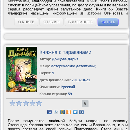
бесстрашен, благороден и привлекателен. Юный Эраст Петрович
служит в полицейском управлении, по долгу службы и по велению
сердца расследует крайне запутанное дело. Книги об Эрасте
Фандорине насыщены информацией из истории Отечества и
одновременно являются увлекательнейшим детективным...
О КНИГЕ
ОТЗЫВЫ
В ИЗБРАННОЕ
ЧИТАТЬ
Княжна с тараканами
Автор:
Донцова Дарья
Жанр:
Исторические детективы
;
Серия:
9
Дата добавления:
2013-10-21
Язык книги:
Русский
Кол-во страниц:
59
6
После замужества любимой бабули модель по макияжу
Степанида Козлова тоже стала членом семьи Барашковых, и они
просто достали ее своей опекой! Подружилась Степа лишь с