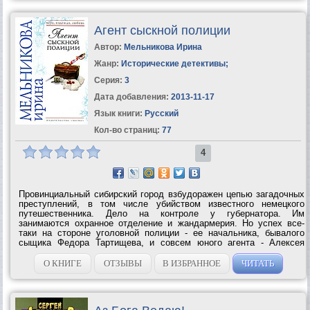
Агент сыскной полиции
Автор:
Мельникова Ирина
Жанр:
Исторические детективы
;
Серия:
3
Дата добавления:
2013-11-17
Язык книги:
Русский
Кол-во страниц:
77
4
Провинциальный сибирский город взбудоражен цепью загадочных
преступлений, в том числе убийством известного немецкого
путешественника. Дело на контроле у губернатора. Им
занимаются охранное отделение и жандармерия. Но успех все-
таки на стороне уголовной полиции - ее начальника, бывалого
сыщика Федора Тартищева, и совсем юного агента - Алексея
Полякова. Работают они слаженно, азартно, лихо, часто рискуя
жизнью. Они не оставляют...
О КНИГЕ
ОТЗЫВЫ
В ИЗБРАННОЕ
ЧИТАТЬ