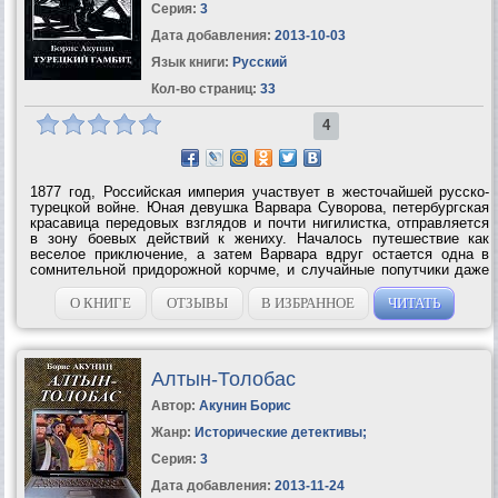
Серия:
3
Дата добавления:
2013-10-03
Язык книги:
Русский
Кол-во страниц:
33
4
1877 год, Российская империя участвует в жесточайшей русско-
турецкой войне. Юная девушка Варвара Суворова, петербургская
красавица передовых взглядов и почти нигилистка, отправляется
в зону боевых действий к жениху. Началось путешествие как
веселое приключение, а затем Варвара вдруг остается одна в
сомнительной придорожной корчме, и случайные попутчики даже
играют на нее в карты… О приключениях Варвары Суворовой на
Балканах,...
О КНИГЕ
ОТЗЫВЫ
В ИЗБРАННОЕ
ЧИТАТЬ
Алтын-Толобас
Автор:
Акунин Борис
Жанр:
Исторические детективы
;
Серия:
3
Дата добавления:
2013-11-24