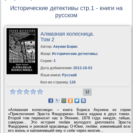
Исторические детективы стр.1 - книги на
русском
Алмазная колесница.
Том 2
Автор:
Акунин Борис
Жанр:
Исторические детективы
;
Серия:
3
Дата добавления:
2013-10-03
Язык книги:
Русский
Кол-во страниц:
126
12
«Алмазная колесница» – книга Бориса Акунина из серии
«Приключения Эраста Фандорина». Книга издана в двух томах.
Второй том переносит нас в Японию, 1878 года: ниндзя, гейши,
самураи... Это история любви молодого дипломата Эраста
Фандорина и роковой красавицы О-Юми, любви, изменившей всю
его жизнь и напомнившей ему о себе через многие...