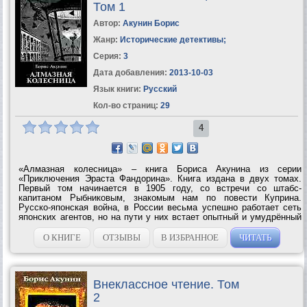
Том 1
Автор:
Акунин Борис
Жанр:
Исторические детективы
;
Серия:
3
Дата добавления:
2013-10-03
Язык книги:
Русский
Кол-во страниц:
29
4
«Алмазная колесница» – книга Бориса Акунина из серии
«Приключения Эраста Фандорина». Книга издана в двух томах.
Первый том начинается в 1905 году, со встречи со штабс-
капитаном Рыбниковым, знакомым нам по повести Куприна.
Русско-японская война, в России весьма успешно работает сеть
японских агентов, но на пути у них встает опытный и умудрённый
годами Эраст Петрович...
О КНИГЕ
ОТЗЫВЫ
В ИЗБРАННОЕ
ЧИТАТЬ
Внеклассное чтение. Том
2