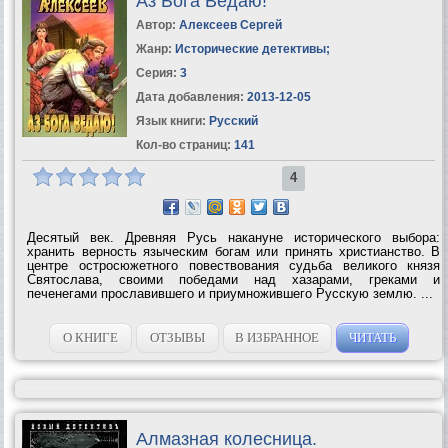
Аз Бога Ведаю!
Автор:
Алексеев Сергей
Жанр:
Исторические детективы
;
Серия:
3
Дата добавления:
2013-12-05
Язык книги:
Русский
Кол-во страниц:
141
4
Десятый век. Древняя Русь накануне исторического выбора:
хранить верность языческим богам или принять христианство. В
центре остросюжетного повествования судьба великого князя
Святослава, своими победами над хазарами, греками и
печенегами прославившего и приумножившего Русскую землю. ...
О КНИГЕ
ОТЗЫВЫ
В ИЗБРАННОЕ
ЧИТАТЬ
Алмазная колесница.