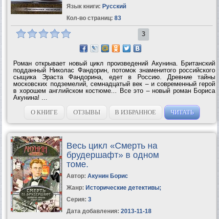
Язык книги:
Русский
Кол-во страниц:
83
3
Роман открывает новый цикл произведений Акунина. Британский
подданный Николас Фандорин, потомок знаменитого российского
сыщика Эраста Фандорина, едет в Россию. Древние тайны
московских подземелий, семнадцатый век – и современный герой
в хорошем английском костюме... Все это – новый роман Бориса
Акунина! ...
О КНИГЕ
ОТЗЫВЫ
В ИЗБРАННОЕ
ЧИТАТЬ
Весь цикл «Смерть на
брудершафт» в одном
томе.
Автор:
Акунин Борис
Жанр:
Исторические детективы
;
Серия:
3
Дата добавления:
2013-11-18