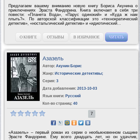
Предлагаем вашему вниманию новую книгу Бориса Акунина о
приключениях Эраста Фандорина. Книга включает в себя три
повести: «Планета Вода», «Парус одинокий» и «Куда ж нам
плыть?». По авторской классификации это «технократический
детектив», «ностальгический детектив» и «идиотический...
О КНИГЕ
ОТЗЫВЫ
В ИЗБРАННОЕ
ЧИТАТЬ
Азазель
Автор:
Акунин Борис
Жанр:
Исторические детективы
;
Серия:
3
Дата добавления:
2013-10-03
Язык книги:
Русский
Кол-во страниц:
40
7
«Азазель» – первый роман из серии о необыкновенном сыщике
Эрасте Фандорине. Ему всего двадцать лет, но он удачлив,