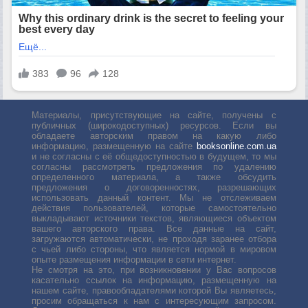
Материалы, присутствующие на сайте, получены с
публичных (широкодоступных) ресурсов. Если вы
обладаете авторским правом на какую либо
информацию, размещенную на сайте
booksonline.com.ua
и не согласны с её общедоступностью в будущем, то мы
согласны рассмотреть предложения по удалению
определенного материала, а также обсудить
предложения о договоренностях, разрешающих
использовать данный контент. Мы не отслеживаем
действия пользователей, которые самостоятельно
выкладывают источники текстов, являющиеся объектом
вашего авторского права. Все данные на сайт,
загружаются автоматически, не проходя заранее отбора
с чьей либо стороны, что является нормой в мировом
опыте размещения информации в сети интернет.
Не смотря на это, при возникновении у Вас вопросов
касательно ссылок на информацию, размещенную на
нашем сайте, правообладателями которой Вы являетесь,
просим обращаться к нам с интересующим запросом.