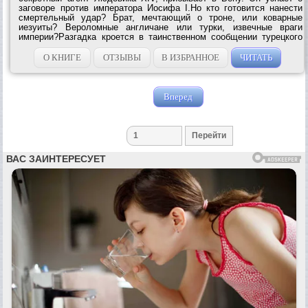
заговоре против императора Иосифа I.Но кто готовится нанести
смертельный удар? Брат, мечтающий о троне, или коварные
иезуиты? Вероломные англичане или турки, извечные враги
империи?Разгадка кроется в таинственном сообщении турецкого
посла. Пытаясь расшифровать это сообщение, помощники аббата
гибнут один за другим.Впервые...
О КНИГЕ
ОТЗЫВЫ
В ИЗБРАННОЕ
ЧИТАТЬ
Вперед