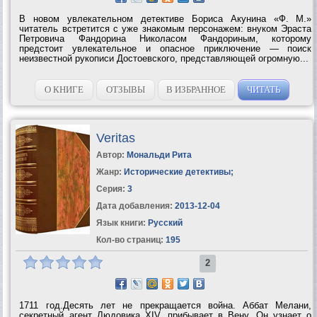
В новом увлекательном детективе Бориса Акунина «Ф. М.»
читатель встретится с уже знакомым персонажем: внуком Эраста
Петровича Фандорина Николасом Фандориным, которому
предстоит увлекательное и опасное приключение — поиск
неизвестной рукописи Достоевского, представляющей огромную...
О КНИГЕ
ОТЗЫВЫ
В ИЗБРАННОЕ
ЧИТАТЬ
Veritas
Автор:
Мональди Рита
Жанр:
Исторические детективы
;
Серия:
3
Дата добавления:
2013-12-04
Язык книги:
Русский
Кол-во страниц:
195
2
1711 год.Десять лет не прекращается война. Аббат Мелани,
секретный агент Людовика XIV, прибывает в Вену. Он узнает о