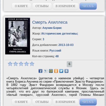
роскошный корабль «Левиафан», плывущий в Калькутту. Убийца
на корабле, но кто это? Среди...
О КНИГЕ
ОТЗЫВЫ
В ИЗБРАННОЕ
ЧИТАТЬ
Смерть Ахиллеса
Автор:
Акунин Борис
Жанр:
Исторические детективы
;
Серия:
3
Дата добавления:
2013-10-03
Язык книги:
Русский
Кол-во страниц:
48
6
«Смерть Ахиллеса» (детектив о наемном убийце) – четвертая
книга Бориса Акунина из серии «Приключения Эраста Фандорина».
В 1882 году Эраст Фандорин возвращается в Москву после
четырёхлетней дипломатической службы в Японии. Здесь он
узнаёт, что его друг по балканской кампании, прославленный
«белый генерал», «русский Ахиллес», герой Плевны Михаил
Соболев (прототип – Михаил Дмитриевич Скобелев) умер от
сердечного приступа....
О КНИГЕ
ОТЗЫВЫ
В ИЗБРАННОЕ
ЧИТАТЬ