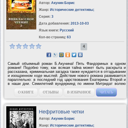
Автор:
Акунин Борис
Жанр:
Исторические детективы
;
Серия:
3
Дата добавления:
2013-10-03
Язык книги:
Русский
Кол-во страниц:
63
4
Самый объемный роман Б.Акунина! Пять Фандориных в одном
романе! Подобно тому, как всякая тайна может быть раскрыта и
рассказана, криминальная загадка также нуждается в отгадывании
и изощренном ходе мыслей. Действие нового романа развивается
параллельно: в последний год царствования Екатерины Второй и
в наши дни. Семилетний вундеркинд по имени Митридат волею
случая становится свидетелем заговора против сластолюбивой...
О КНИГЕ
ОТЗЫВЫ
В ИЗБРАННОЕ
ЧИТАТЬ
Нефритовые четки
Автор:
Акунин Борис
Жанр:
Исторические детективы
;