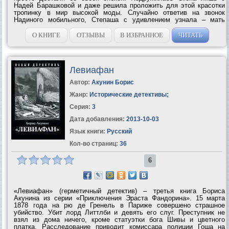
Надей Барашковой и даже решила проложить для этой красотки
тропинку в мир высокой моды. Случайно ответив на звонок
Надиного мобильного, Степаша с удивлением узнала – мать
девушки Алена, якобы давно погибшая в автокатастрофе, вовсе
не отправилась в мир иной, а...
О КНИГЕ
ОТЗЫВЫ
В ИЗБРАННОЕ
ЧИТАТЬ
Левиафан
Автор:
Акунин Борис
Жанр:
Исторические детективы
;
Серия:
3
Дата добавления:
2013-10-03
Язык книги:
Русский
Кол-во страниц:
36
6
«Левиафан» (герметичный детектив) – третья книга Бориса
Акунина из серии «Приключения Эраста Фандорина». 15 марта
1878 года на рю де Гренель в Париже совершено страшное
убийство. Убит лорд Литтлби и девять его слуг. Преступник не
взял из дома ничего, кроме статуэтки бога Шивы и цветного
платка. Расследование приводит комиссара полиции Гоша на