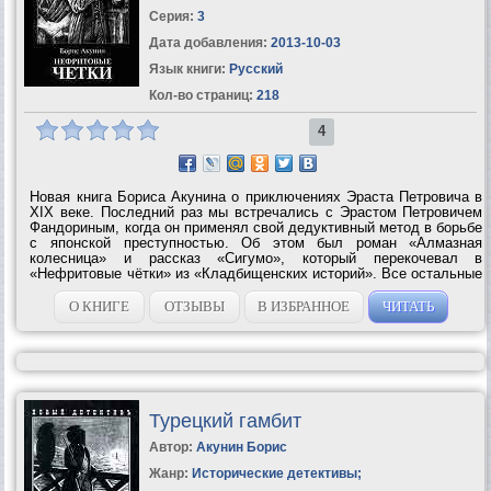
Серия:
3
Дата добавления:
2013-10-03
Язык книги:
Русский
Кол-во страниц:
218
4
Новая книга Бориса Акунина о приключениях Эраста Петровича в
XIX веке. Последний раз мы встречались с Эрастом Петровичем
Фандориным, когда он применял свой дедуктивный метод в борьбе
с японской преступностью. Об этом был роман «Алмазная
колесница» и рассказ «Сигумо», который перекочевал в
«Нефритовые чётки» из «Кладбищенских историй». Все остальные
тексты здесь новые. Их география значительно расширилась:
действие рассказов и...
О КНИГЕ
ОТЗЫВЫ
В ИЗБРАННОЕ
ЧИТАТЬ
Турецкий гамбит
Автор:
Акунин Борис
Жанр:
Исторические детективы
;