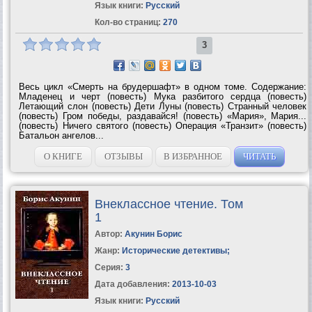
Язык книги:
Русский
Кол-во страниц:
270
3
Весь цикл «Смерть на брудершафт» в одном томе. Содержание:
Младенец и черт (повесть) Мука разбитого сердца (повесть)
Летающий слон (повесть) Дети Луны (повесть) Странный человек
(повесть) Гром победы, раздавайся! (повесть) «Мария», Мария...
(повесть) Ничего святого (повесть) Операция «Транзит» (повесть)
Батальон ангелов...
О КНИГЕ
ОТЗЫВЫ
В ИЗБРАННОЕ
ЧИТАТЬ
Внеклассное чтение. Том
1
Автор:
Акунин Борис
Жанр:
Исторические детективы
;
Серия:
3
Дата добавления:
2013-10-03
Язык книги:
Русский