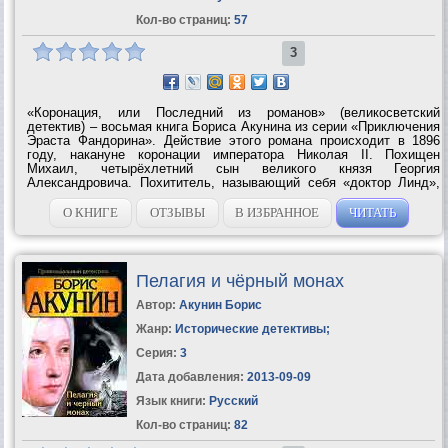
Кол-во страниц:
57
3
«Коронация, или Последний из романов» (великосветский
детектив) – восьмая книга Бориса Акунина из серии «Приключения
Эраста Фандорина». Действие этого романа происходит в 1896
году, накануне коронации императора Николая II. Похищен
Михаил, четырёхлетний сын великого князя Георгия
Александровича. Похититель, называющий себя «доктор Линд»,
требует бриллиант «граф Орлов», которым украшен
императорский скипетр, в обмен на принца. Если...
О КНИГЕ
ОТЗЫВЫ
В ИЗБРАННОЕ
ЧИТАТЬ
Пелагия и чёрный монах
Автор:
Акунин Борис
Жанр:
Исторические детективы
;
Серия:
3
Дата добавления:
2013-09-09
Язык книги:
Русский
Кол-во страниц:
82