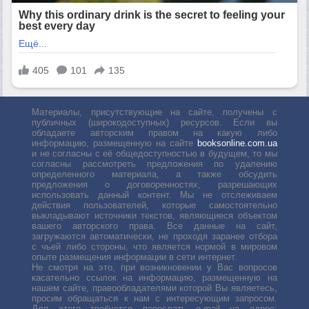
Материалы, присутствующие на сайте, получены с
публичных (широкодоступных) ресурсов. Если вы
обладаете авторским правом на какую либо
информацию, размещенную на сайте
booksonline.com.ua
и не согласны с её общедоступностью в будущем, то мы
согласны рассмотреть предложения по удалению
определенного материала, а также обсудить
предложения о договоренностях, разрешающих
использовать данный контент. Мы не отслеживаем
действия пользователей, которые самостоятельно
выкладывают источники текстов, являющиеся объектом
вашего авторского права. Все данные на сайт,
загружаются автоматически, не проходя заранее отбора
с чьей либо стороны, что является нормой в мировом
опыте размещения информации в сети интернет.
Не смотря на это, при возникновении у Вас вопросов
касательно ссылок на информацию, размещенную на
нашем сайте, правообладателями которой Вы являетесь,
просим обращаться к нам с интересующим запросом.
Для этого требуется переслать е-mail на адрес: