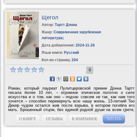
Щегол
Автор:
Тартт Донна
Жанр:
Современная зарубежная
литература
;
Дата добавления:
2024-11-26
Язык книги:
Русский
Кол-во страниц:
204
0
Роман, который лауреат Пулитцеровской премии Донна Тартт
писала более 10 лет, – огромное эпическое полотно о силе
искусства и о том, как оно – подчас совсем не так, как нам того
хочется – способно перевернуть всю нашу жизнь. 13-летний Тео
Декер чудом остался жив после взрыва, в котором погибла его
мать. Брошенный отцом, без единой родной души на всем свете,
он скитается по приемным домам и чужим семьям – от Нью-Йорка
до...
О КНИГЕ
ОТЗЫВЫ
В ИЗБРАННОЕ
ЧИТАТЬ