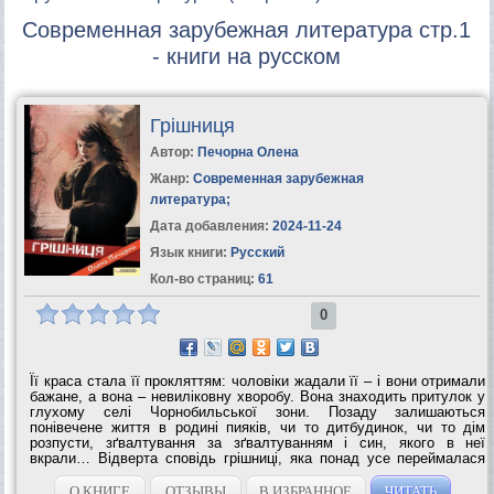
Современная зарубежная литература стр.1
- книги на русском
Грішниця
Автор:
Печорна Олена
Жанр:
Современная зарубежная
литература
;
Дата добавления:
2024-11-24
Язык книги:
Русский
Кол-во страниц:
61
0
Її краса стала її прокляттям: чоловіки жадали її – і вони отримали
бажане, а вона – невиліковну хворобу. Вона знаходить притулок у
глухому селі Чорнобильської зони. Позаду залишаються
понівечене життя в родині пияків, чи то дитбудинок, чи то дім
розпусти, зґвалтування за зґвалтуванням і син, якого в неї
вкрали… Відверта сповідь грішниці, яка понад усе переймалася
чужим...
О КНИГЕ
ОТЗЫВЫ
В ИЗБРАННОЕ
ЧИТАТЬ