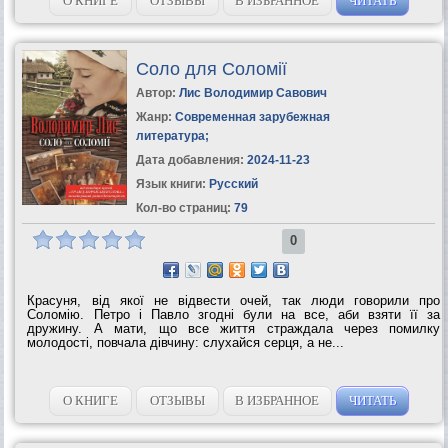
О КНИГЕ
ОТЗЫВЫ
В ИЗБРАННОЕ
ЧИТАТЬ
Соло для Соломії
Автор:
Лис Володимир Савович
Жанр:
Современная зарубежная
литература
;
Дата добавления:
2024-11-23
Язык книги:
Русский
Кол-во страниц:
79
0
Красуня, від якої не відвести очей, так люди говорили про
Соломію. Петро і Павло згодні були на все, аби взяти її за
дружину. А мати, що все життя страждала через помилку
молодості, повчала дівчину: слухайся серця, а не...
О КНИГЕ
ОТЗЫВЫ
В ИЗБРАННОЕ
ЧИТАТЬ