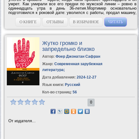
умрет. Как умирали все его предки по мужской линии – ровно в
одиннадцать утра в день 36-летия.Мортимер основательно
подготовился к роковой дате: уволился с работы, продал машину,
отказался от аренды квартиры… Но фамильное проклятие дало
сбой, все...
О КНИГЕ
ОТЗЫВЫ
В ИЗБРАННОЕ
ЧИТАТЬ
Жутко громко и
запредельно близко
Автор:
Фоер Джонатан Сафран
Жанр:
Современная зарубежная
литература
;
Дата добавления:
2024-12-27
Язык книги:
Русский
Кол-во страниц:
56
0
От издателя...