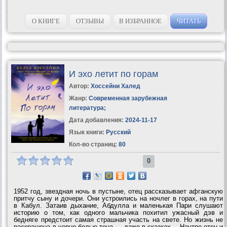
О КНИГЕ
ОТЗЫВЫ
В ИЗБРАННОЕ
ЧИТАТЬ
И эхо летит по горам
Автор:
Хоссейни Халед
Жанр:
Современная зарубежная
литература
;
Дата добавления:
2024-11-17
Язык книги:
Русский
Кол-во страниц:
80
0
1952 год, звездная ночь в пустыне, отец рассказывает афганскую
притчу сыну и дочери. Они устроились на ночлег в горах, на пути
в Кабул. Затаив дыхание, Абдулла и маленькая Пари слушают
историю о том, как одного мальчика похитил ужасный дэв и
бедняге предстоит самая страшная участь на свете. Но жизнь не
раскрашена в черно-белые тона — даже в сказках… Наутро отец и