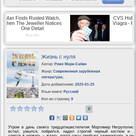
Жизнь с нуля
Автор:
Роже Мари-Сабин
Жанр:
Современная зарубежная
литература
;
Дата добавления:
2025-01-25
Язык книги:
Русский
Кол-во страниц:
9
0
Утром в день своего тридцатишестилетия Мортимер Негруполис
встал, умылся, побрился, надел строгий черный костюм и…
улегся в кровать – ждать, когда часы пробьют одиннадцать и он