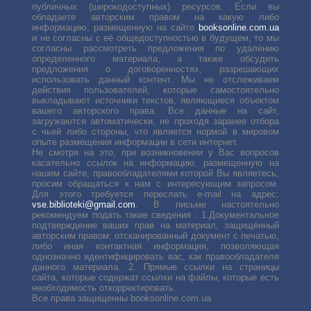
публичных (широкодоступных) ресурсов. Если вы
обладаете авторским правом на какую либо
информацию, размещенную на сайте
booksonline.com.ua
и не согласны с её общедоступностью в будущем, то мы
согласны рассмотреть предложения по удалению
определенного материала, а также обсудить
предложения о договоренностях, разрешающих
использовать данный контент. Мы не отслеживаем
действия пользователей, которые самостоятельно
выкладывают источники текстов, являющиеся объектом
вашего авторского права. Все данные на сайт,
загружаются автоматически, не проходя заранее отбора
с чьей либо стороны, что является нормой в мировом
опыте размещения информации в сети интернет.
Не смотря на это, при возникновении у Вас вопросов
касательно ссылок на информацию, размещенную на
нашем сайте, правообладателями которой Вы являетесь,
просим обращаться к нам с интересующим запросом.
Для этого требуется переслать е-mail на адрес:
vse.biblioteki@gmail.com
. В письме настоятельно
рекомендуем подать такие сведения : 1.Документальное
подтверждение ваших прав на материал, защищённый
авторским правом: отсканированный документ с печатью,
либо иная контактная информация, позволяющая
однозначно идентифицировать вас, как правообладателя
данного материала. 2. Прямые ссылки на страницы
сайта, которые содержат ссылки на файлы, которые есть
необходимость откорректировать.
Все права защищенны booksonline.com.ua