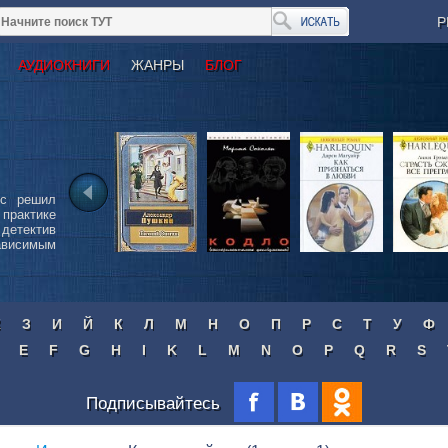
Р
АУДИОКНИГИ
ЖАНРЫ
БЛОГ
сс решил
 практике
детектив
ависимым
Ж
З
И
Й
К
Л
М
Н
О
П
Р
С
Т
У
Ф
E
F
G
H
I
K
L
M
N
O
P
Q
R
S
Подписывайтесь