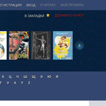
ЕГИСТРАЦИЯ
ВХОД
Я ЧИТАЮ!
МОЙ ПРОФИЛЬ
ДОБАВИТЬ КНИГУ
В ЗАКЛАДКИ
Х
Ц
Ч
Ш
Щ
Э
Ю
Я
T
V
X
Y
Z