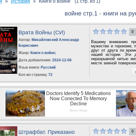
я
История
Книги о войне
(1 стр. из 1)
войне стр.1 - книги на р
Врата Войны (СИ)
0
Автор:
Михайловский Александр
Вашему вниманию пре
Борисович
мужестве и героизме, 
друг от друга по врем
Жанр:
Книги о войне
;
нашей истории. Эти 
неразрывной нитью ме
Дата добавления:
2024-12-06
месте земной поверхно
с гитлеровской...
Язык книги:
Русский
Кол-во страниц:
72
Штрафбат. Приказано
0