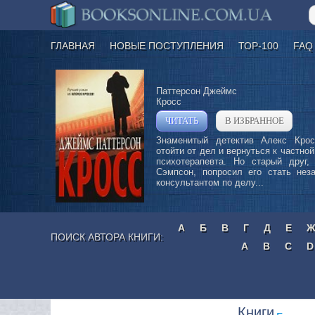
ГЛАВНАЯ
НОВЫЕ ПОСТУПЛЕНИЯ
ТОР-100
FAQ
Паттерсон Джеймс
Кросс
ЧИТАТЬ
В ИЗБРАННОЕ
»
Знаменитый детектив Алекс Кро
отойти от дел и вернуться к частной
психотерапевта. Но старый друг, 
Сэмпсон, попросил его стать нез
консультантом по делу...
А
Б
В
Г
Д
Е
ПОИСК АВТОРА КНИГИ:
A
B
C
D
Книги