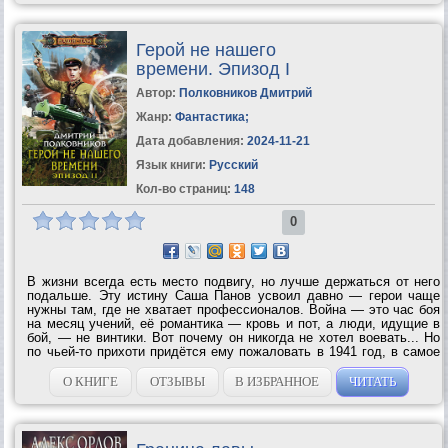
Герой не нашего
времени. Эпизод I
Автор:
Полковников Дмитрий
Жанр:
Фантастика
;
Дата добавления:
2024-11-21
Язык книги:
Русский
Кол-во страниц:
148
0
В жизни всегда есть место подвигу, но лучше держаться от него
подальше. Эту истину Саша Панов усвоил давно — герои чаще
нужны там, где не хватает профессионалов. Война — это час боя
на месяц учений, её романтика — кровь и пот, а люди, идущие в
бой, — не винтики. Вот почему он никогда не хотел воевать... Но
по чьей-то прихоти придётся ему пожаловать в 1941 год, в самое
начало июня, реального, невымышленного, и вести там
шахматную партию,...
О КНИГЕ
ОТЗЫВЫ
В ИЗБРАННОЕ
ЧИТАТЬ