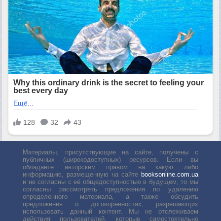
Материалы, присутствующие на сайте, получены с
публичных (широкодоступных) ресурсов. Если вы
обладаете авторским правом на какую либо
информацию, размещенную на сайте
booksonline.com.ua
и не согласны с её общедоступностью в будущем, то мы
согласны рассмотреть предложения по удалению
определенного материала, а также обсудить
предложения о договоренностях, разрешающих
использовать данный контент. Мы не отслеживаем
действия пользователей, которые самостоятельно