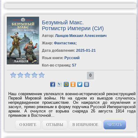
Безумный Макс.
Ротмистр Империи (СИ)
Автор:
Ланцов Михаил Алексеевич
Жанр:
Фантастика
;
Дата добавления:
2025-01-21
Язык книги:
Русский
Кол-во страниц:
57
0
Наш современник увлекался военно-исторической реконструкцией
Первой Мировой войны. Но на одном из выездов случилось
непредвиденное происшествие. Он нажрался до изумления и
заснул, прямо ряженым в форму поручика Русской Императорской
армии. А очнулся от взрыва снаряда 26 августа 1914 года
прямиком в Восточной...
О КНИГЕ
ОТЗЫВЫ
В ИЗБРАННОЕ
ЧИТАТЬ