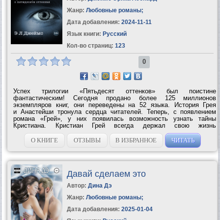
Жанр:
Любовные романы
;
Дата добавления:
2024-11-11
Язык книги:
Русский
Кол-во страниц:
123
0
Успех трилогии «Пятьдесят оттенков» был поистине
фантастическим! Сегодня продано более 125 миллионов
экземпляров книг, они переведены на 52 языка. История Грея
и Анастейши тронула сердца читателей. Теперь, с появлением
романа «Грей», у них появилась возможность узнать тайны
Кристиана. Кристиан Грей всегда держал свою жизнь
под контролем. Его полностью устраивало, что мир вокруг него
рационально устроен и подчинен...
О КНИГЕ
ОТЗЫВЫ
В ИЗБРАННОЕ
ЧИТАТЬ
Давай сделаем это
Автор:
Дина Дэ
Жанр:
Любовные романы
;
Дата добавления:
2025-01-04