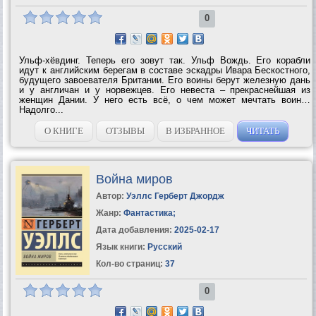
0
Ульф-хёвдинг. Теперь его зовут так. Ульф Вождь. Его корабли
идут к английским берегам в составе эскадры Ивара Бескостного,
будущего завоевателя Британии. Его воины берут железную дань
и у англичан и у норвежцев. Его невеста – прекраснейшая из
женщин Дании. У него есть всё, о чем может мечтать воин…
Надолго...
О КНИГЕ
ОТЗЫВЫ
В ИЗБРАННОЕ
ЧИТАТЬ
Война миров
Автор:
Уэллс Герберт Джордж
Жанр:
Фантастика
;
Дата добавления:
2025-02-17
Язык книги:
Русский
Кол-во страниц:
37
0