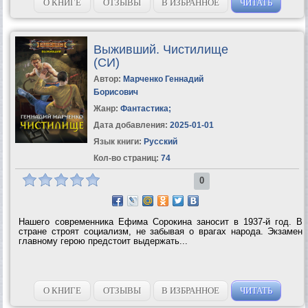
мечталось вечерами в...
О КНИГЕ
ОТЗЫВЫ
В ИЗБРАННОЕ
ЧИТАТЬ
Выживший. Чистилище
(СИ)
Автор:
Марченко Геннадий
Борисович
Жанр:
Фантастика
;
Дата добавления:
2025-01-01
Язык книги:
Русский
Кол-во страниц:
74
0
Нашего современника Ефима Сорокина заносит в 1937-й год. В
стране строят социализм, не забывая о врагах народа. Экзамен
главному герою предстоит выдержать...
О КНИГЕ
ОТЗЫВЫ
В ИЗБРАННОЕ
ЧИТАТЬ