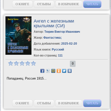
двадцать первом и ставший титулованным аристократом и
офицером пограничной...
О КНИГЕ
ОТЗЫВЫ
В ИЗБРАННОЕ
ЧИТАТЬ
Ангел с железными
крыльями (СИ)
Автор:
Тюрин Виктор Иванович
Жанр:
Фантастика
;
Дата добавления:
2025-02-20
Язык книги:
Русский
Кол-во страниц:
111
0
Попаданец. Россия 1915...
О КНИГЕ
ОТЗЫВЫ
В ИЗБРАННОЕ
ЧИТАТЬ