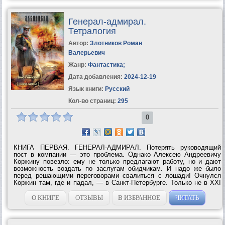
Генерал-адмирал.
Тетралогия
Автор:
Злотников Роман
Валерьевич
Жанр:
Фантастика
;
Дата добавления:
2024-12-19
Язык книги:
Русский
Кол-во страниц:
295
0
КНИГА ПЕРВАЯ. ГЕНЕРАЛ-АДМИРАЛ. Потерять руководящий
пост в компании — это проблема. Однако Алексею Андреевичу
Коржину повезло: ему не только предлагают работу, но и дают
возможность воздать по заслугам обидчикам. И надо же было
перед решающими переговорами свалиться с лошади! Очнулся
Коржин там, где и падал, — в Санкт-Петербурге. Только не в XXI
веке, а в XIX. И очнулся в теле 33-летнего генерал-адмирала
Российского флота великого...
О КНИГЕ
ОТЗЫВЫ
В ИЗБРАННОЕ
ЧИТАТЬ