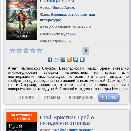
Граница лавы
Автор:
Орлов Алекс
Жанр:
Боевики, остросюжетная
литература
;
Дата добавления:
2024-12-12
Язык книги:
Русский
Кол-во страниц:
20
0
Агент Имперской Службы Безопасности Томас Брейн внезапно
откомандирован высшим начальством на курсы для
подтверждения квалификации. Но всем, кто знает Томаса, не
требуется подтверждения его знаний и возможностей. Сам Брейн,
как и Стормер, понимает, что им заинтересовались несколько
соперничающих между собой служб и отделов разведки Империи.
И действительно, вскоре на Томаса начинается настоящая охота,
в которой переплетаются...
О КНИГЕ
ОТЗЫВЫ
В ИЗБРАННОЕ
ЧИТАТЬ
Грей. Кристиан Грей о
пятидесяти оттенках
Автор:
Джеймс Эрика Леонард