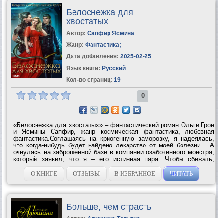
Белоснежка для
хвостатых
Автор:
Сапфир Ясмина
Жанр:
Фантастика
;
Дата добавления:
2025-02-25
Язык книги:
Русский
Кол-во страниц:
19
0
«Белоснежка для хвостатых» – фантастический роман Ольги Грон
и Ясмины Сапфир, жанр космическая фантастика, любовная
фантастика.Соглашаясь на криогенную заморозку, я надеялась,
что когда-нибудь будет найдено лекарство от моей болезни… А
очнулась на заброшенной базе в компании озабоченного монстра,
который заявил, что я – его истинная пара. Чтобы сбежать,
пришлось угнать его звездолет.Вот только корабль оказался
ценным...
О КНИГЕ
ОТЗЫВЫ
В ИЗБРАННОЕ
ЧИТАТЬ
Больше, чем страсть