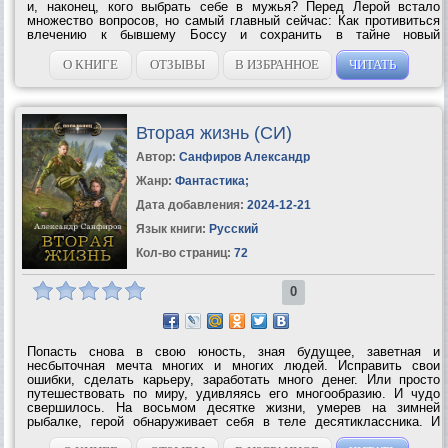
и, наконец, кого выбрать себе в мужья? Перед Лерой встало
множество вопросов, но самый главный сейчас: Как противиться
влечению к бывшему Боссу и сохранить в тайне новый
контракт?...
О КНИГЕ
ОТЗЫВЫ
В ИЗБРАННОЕ
ЧИТАТЬ
Вторая жизнь (СИ)
Автор:
Санфиров Александр
Жанр:
Фантастика
;
Дата добавления:
2024-12-21
Язык книги:
Русский
Кол-во страниц:
72
0
Попасть снова в свою юность, зная будущее, заветная и
несбыточная мечта многих и многих людей. Исправить свои
ошибки, сделать карьеру, заработать много денег. Или просто
путешествовать по миру, удивляясь его многообразию. И чудо
свершилось. На восьмом десятке жизни, умерев на зимней
рыбалке, герой обнаруживает себя в теле десятиклассника. И
вроде бы перед ним сейчас открыты все пути и дороги, о которых