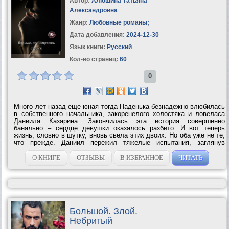
Автор:
Алюшина Татьяна
Александровна
Жанр:
Любовные романы
;
Дата добавления:
2024-12-30
Язык книги:
Русский
Кол-во страниц:
60
0
Много лет назад еще юная тогда Наденька безнадежно влюбилась
в собственного начальника, закоренелого холостяка и ловеласа
Даниила Казарина. Закончилась эта история совершенно
банально – сердце девушки оказалось разбито. И вот теперь
жизнь, словно в шутку, вновь свела этих двоих. Но оба уже не те,
что прежде. Даниил пережил тяжелые испытания, заглянув
за грань жизни и смерти, а Надя приобрела светский лоск и,
похоже,...
О КНИГЕ
ОТЗЫВЫ
В ИЗБРАННОЕ
ЧИТАТЬ
Большой. Злой.
Небритый