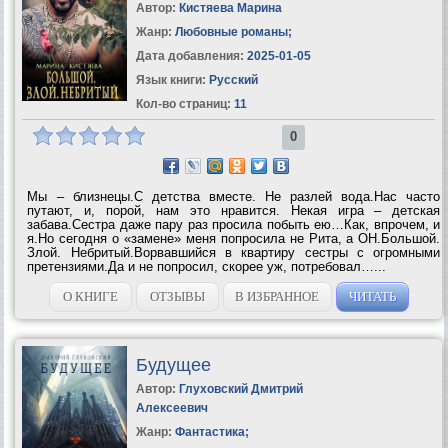
Автор:
Кистяева Марина
Жанр:
Любовные романы
;
Дата добавления:
2025-01-05
Язык книги:
Русский
Кол-во страниц:
11
0
Мы – близнецы.С детства вместе. Не разлей вода.Нас часто
путают, и, порой, нам это нравится. Некая игра – детская
забава.Сестра даже пару раз просила побыть ею…Как, впрочем, и
я.Но сегодня о «замене» меня попросила не Рита, а ОН.Большой.
Злой. Небритый.Ворвавшийся в квартиру сестры с огромными
претензиями.Да и не попросил, скорее уж, потребовал…...
О КНИГЕ
ОТЗЫВЫ
В ИЗБРАННОЕ
ЧИТАТЬ
Будущее
Автор:
Глуховский Дмитрий
Алексеевич
Жанр:
Фантастика
;