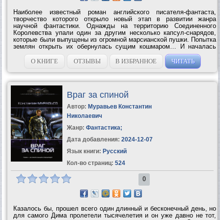
Наиболее известный роман английского писателя-фантаста,
творчество которого открыло новый этап в развитии жанра
научной фантастики. Однажды на территорию Соединенного
Королевства упали один за другим несколько капсул-снарядов,
которые были выпущены из огромной марсианской пушки. Попытка
землян открыть их обернулась сущим кошмаром… И началась
Война миров. Книга Герберта Уэллса впервые рассказала жителям
Земли...
О КНИГЕ
ОТЗЫВЫ
В ИЗБРАННОЕ
ЧИТАТЬ
Враг за спиной
Автор:
Муравьев Константин
Николаевич
Жанр:
Фантастика
;
Дата добавления:
2024-12-07
Язык книги:
Русский
Кол-во страниц:
524
0
Казалось бы, прошел всего один длинный и бесконечный день, но
для самого Дима пролетели тысячелетия и он уже давно не тот,