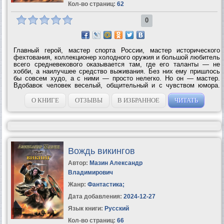
Кол-во страниц:
62
0
Главный герой, мастер спорта России, мастер исторического
фехтования, коллекционер холодного оружия и большой любитель
всего средневекового оказывается там, где его таланты — не
хобби, а наилучшее средство выживания. Без них ему пришлось
бы совсем худо, а с ними — просто нелегко. Но он — мастер.
Вдобавок человек веселый, общительный и с чувством юмора.
Это очень помогает, если вокруг тебя — самые грозные воины
человеческой...
О КНИГЕ
ОТЗЫВЫ
В ИЗБРАННОЕ
ЧИТАТЬ
Вождь викингов
Автор:
Мазин Александр
Владимирович
Жанр:
Фантастика
;
Дата добавления:
2024-12-27
Язык книги:
Русский
Кол-во страниц:
66