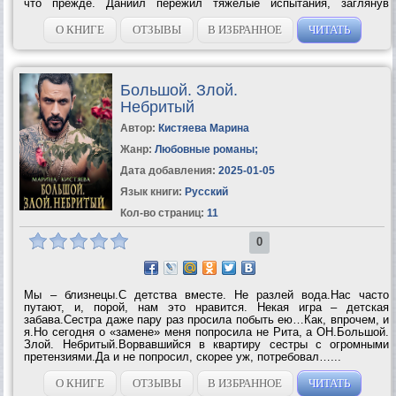
что прежде. Даниил пережил тяжелые испытания, заглянув
за грань жизни и смерти, а Надя приобрела светский лоск и,
похоже,...
О КНИГЕ
ОТЗЫВЫ
В ИЗБРАННОЕ
ЧИТАТЬ
Большой. Злой.
Небритый
Автор:
Кистяева Марина
Жанр:
Любовные романы
;
Дата добавления:
2025-01-05
Язык книги:
Русский
Кол-во страниц:
11
0
Мы – близнецы.С детства вместе. Не разлей вода.Нас часто
путают, и, порой, нам это нравится. Некая игра – детская
забава.Сестра даже пару раз просила побыть ею…Как, впрочем, и
я.Но сегодня о «замене» меня попросила не Рита, а ОН.Большой.
Злой. Небритый.Ворвавшийся в квартиру сестры с огромными
претензиями.Да и не попросил, скорее уж, потребовал…...
О КНИГЕ
ОТЗЫВЫ
В ИЗБРАННОЕ
ЧИТАТЬ