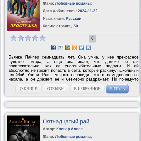
Жанр:
Любовные романы
;
Дата добавления:
2024-11-22
Язык книги:
Русский
Кол-во страниц:
50
0
Бьянке Пайпер семнадцать лет. Она умна, у нее прекрасное
чувство юмора, а еще она знает, что далеко не так
привлекательна, как ее сногсшибательные подруги. И ей
абсолютно не грозит попасть в сети, которые раскинул школьный
плейбой Уэсли Раш. Бьянка ненавидит этого самодовольного
нахала, а он дразнит ее и безмерно раздражает. Но почему-то
только друг с другом они забывают о своих проблемах, только
друг другу могут рассказать о...
О КНИГЕ
ОТЗЫВЫ
В ИЗБРАННОЕ
ЧИТАТЬ
Пятнадцатый рай
Автор:
Клевер Алиса
Жанр:
Любовные романы
;