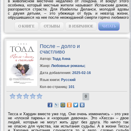
в живописном местечке недалеко от Лондона. И вокруг этого
особняка, который местные жители называют Испанским домом,
разгораются страсти. Для Изабеллы Деланси, молодой вдовы
с двумя детьми, – это убежище от бурь и невзгод жизни,
обрушившихся на нее после неожиданной смерти горячо любимого
мужа. Для Мэтта Маккарти, который занимается ремонтом дома
и одновременно...
О КНИГЕ
ОТЗЫВЫ
В ИЗБРАННОЕ
ЧИТАТЬ
После – долго и
счастливо
Автор:
Тодд Анна
Жанр:
Любовные романы
;
Дата добавления:
2025-02-16
Язык книги:
Русский
Кол-во страниц:
101
0
Тесса и Хардин вместе уже год. Они очень изменились – это уже
не «плохой парень» и «хорошая девочка». Это «Хесса» – двое
людей, которые не могут жить друг без друга. Но ничто так
не опасно для чувства, как испытания судьбы. А в жизни Тессы
и Хардина испытания случаются то и дело, словно судьба