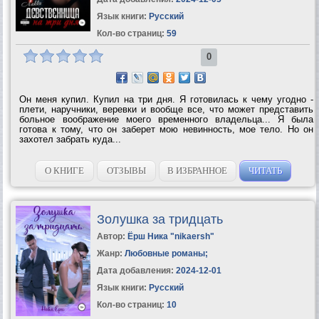
Язык книги:
Русский
Кол-во страниц:
59
0
Он меня купил. Купил на три дня. Я готовилась к чему угодно -
плети, наручники, веревки и вообще все, что может представить
больное воображение моего временного владельца... Я была
готова к тому, что он заберет мою невинность, мое тело. Но он
захотел забрать куда...
О КНИГЕ
ОТЗЫВЫ
В ИЗБРАННОЕ
ЧИТАТЬ
Золушка за тридцать
Автор:
Ёрш Ника "nikaersh"
Жанр:
Любовные романы
;
Дата добавления:
2024-12-01
Язык книги:
Русский
Кол-во страниц:
10