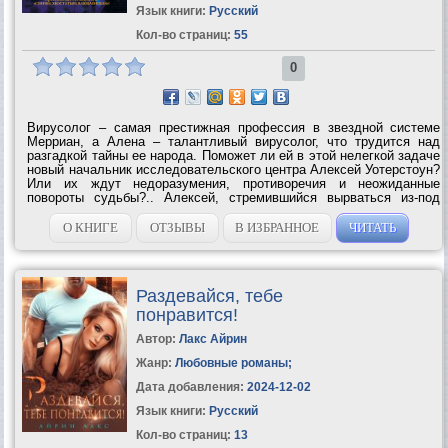
Язык книги:
Русский
Кол-во страниц:
55
0
Вирусолог – самая престижная профессия в звездной системе
Мерриан, а Алена – талантливый вирусолог, что трудится над
разгадкой тайны ее народа. Поможет ли ей в этой нелегкой задаче
новый начальник исследовательского центра Алексей Уотерстоун?
Или их ждут недоразумения, противоречия и неожиданные
повороты судьбы?.. Алексей, стремившийся вырваться из-под
родительского надзора, попал из огня да в полымя. Новая
жизнь,...
О КНИГЕ
ОТЗЫВЫ
В ИЗБРАННОЕ
ЧИТАТЬ
Раздевайся, тебе
понравится!
Автор:
Лакс Айрин
Жанр:
Любовные романы
;
Дата добавления:
2024-12-02
Язык книги:
Русский
Кол-во страниц:
13