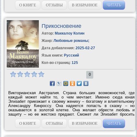
О КНИГЕ
ОТЗЫВЫ
В ИЗБРАННОЕ
ЧИТАТЬ
Прикосновение
Автор:
Маккалоу Колин
Жанр:
Любовные романы
;
Дата добавления:
2025-02-27
Язык книги:
Русский
Кол-во страниц:
125
0
Викторианская Австралия. Страна больших возможностей, где
каждый может найти то, о чем мечтает. Именно сюда юная
Элизабет приезжает к своему жениху – богатому и влиятельному
Александру Кинроссу. Она надеется попасть в сказку – но
оказывается в золотой клетке. Она желает обрести любовь и
защиту – но ее жестоко предают. Сможет ли Элизабет бросить
вызов судьбе, традициям и даже близким, чтобы стать...
О КНИГЕ
ОТЗЫВЫ
В ИЗБРАННОЕ
ЧИТАТЬ