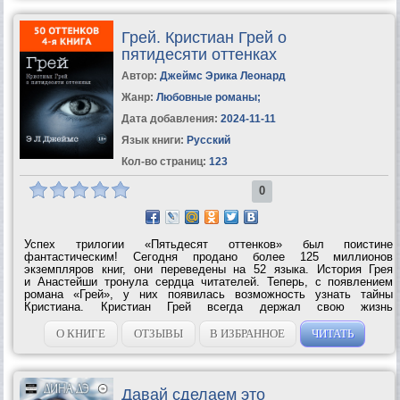
Грей. Кристиан Грей о
пятидесяти оттенках
Автор:
Джеймс Эрика Леонард
Жанр:
Любовные романы
;
Дата добавления:
2024-11-11
Язык книги:
Русский
Кол-во страниц:
123
0
Успех трилогии «Пятьдесят оттенков» был поистине
фантастическим! Сегодня продано более 125 миллионов
экземпляров книг, они переведены на 52 языка. История Грея
и Анастейши тронула сердца читателей. Теперь, с появлением
романа «Грей», у них появилась возможность узнать тайны
Кристиана. Кристиан Грей всегда держал свою жизнь
под контролем. Его полностью устраивало, что мир вокруг него
рационально устроен и подчинен...
О КНИГЕ
ОТЗЫВЫ
В ИЗБРАННОЕ
ЧИТАТЬ
Давай сделаем это