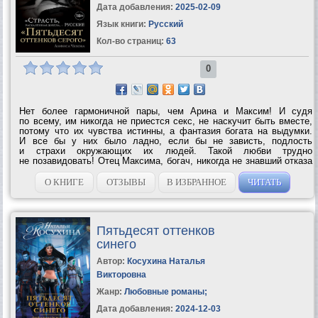
Дата добавления:
2025-02-09
Язык книги:
Русский
Кол-во страниц:
63
0
Нет более гармоничной пары, чем Арина и Максим! И судя
по всему, им никогда не приестся секс, не наскучит быть вместе,
потому что их чувства истинны, а фантазия богата на выдумки.
И все бы у них было ладно, если бы не зависть, подлость
и страхи окружающих их людей. Такой любви трудно
не позавидовать! Отец Максима, богач, никогда не знавший отказа
и привыкший манипулировать людьми, обманом и хитростью
похищает Арину. Максим...
О КНИГЕ
ОТЗЫВЫ
В ИЗБРАННОЕ
ЧИТАТЬ
Пятьдесят оттенков
синего
Автор:
Косухина Наталья
Викторовна
Жанр:
Любовные романы
;
Дата добавления:
2024-12-03