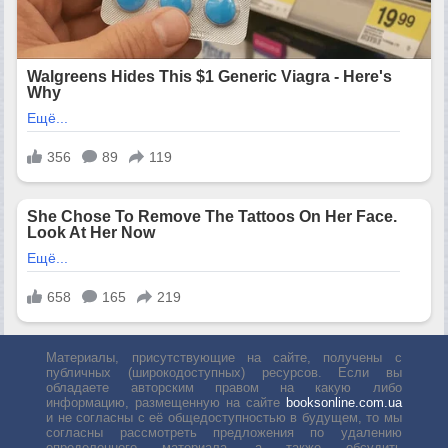
Материалы, присутствующие на сайте, получены с
публичных (широкодоступных) ресурсов. Если вы
обладаете авторским правом на какую либо
информацию, размещенную на сайте
booksonline.com.ua
и не согласны с её общедоступностью в будущем, то мы
согласны рассмотреть предложения по удалению
определенного материала, а также обсудить