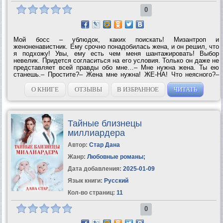
0
Мой босс – ублюдок, каких поискать! Мизантроп и
женоненавистник. Ему срочно понадобилась жена, и он решил, что
я подхожу! Увы, ему есть чем меня шантажировать! Выбор
невелик. Придется согласиться на его условия. Только он даже не
представляет всей правды обо мне…– Мне нужна жена. Ты ею
станешь.– Простите?– Жена мне нужна! ЖЕ-НА! Что неясного?–
Так… – растерялась. – Женитесь. Желаю вам найти свою вторую
половинку....
О КНИГЕ
ОТЗЫВЫ
В ИЗБРАННОЕ
ЧИТАТЬ
Тайные близнецы
миллиардера
Автор:
Стар Дана
Жанр:
Любовные романы
;
Дата добавления:
2025-01-09
Язык книги:
Русский
Кол-во страниц:
11
0