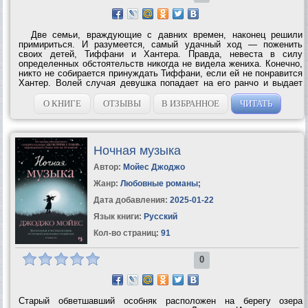
Две семьи, враждующие с давних времен, наконец решили
примириться. И разумеется, самый удачный ход — поженить
своих детей, Тиффани и Хантера. Правда, невеста в силу
определенных обстоятельств никогда не видела жениха. Конечно,
никто не собирается принуждать Тиффани, если ей не понравится
Хантер. Волей случая девушка попадает на его ранчо и выдает
себя за экономку. Хантер также не горит желанием жениться на
изнеженной, по его...
О КНИГЕ
ОТЗЫВЫ
В ИЗБРАННОЕ
ЧИТАТЬ
Ночная музыка
Автор:
Мойес Джоджо
Жанр:
Любовные романы
;
Дата добавления:
2025-01-22
Язык книги:
Русский
Кол-во страниц:
91
0
Старый обветшавший особняк расположен на берегу озера