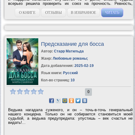
всерьез решила проверить их союз на прочность. Ревность,
разочарования, депрессия, потеря близких – хватит ли у них сил...
О КНИГЕ
ОТЗЫВЫ
В ИЗБРАННОЕ
ЧИТАТЬ
Предсказание для босса
Автор:
Старр Матильда
Жанр:
Любовные романы
;
Дата добавления:
2025-02-19
Язык книги:
Русский
Кол-во страниц:
10
0
Ведьма нагадала суженого, и он – точь-в-точь генеральный
нашего концерна. Только он не собирается становиться моей
судьбой, а ведьма предупредила: упустишь – век счастья не
видать!...