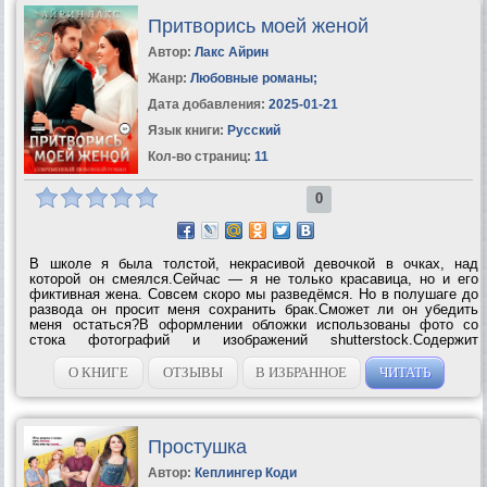
Притворись моей женой
Автор:
Лакс Айрин
Жанр:
Любовные романы
;
Дата добавления:
2025-01-21
Язык книги:
Русский
Кол-во страниц:
11
0
В школе я была толстой, некрасивой девочкой в очках, над
которой он смеялся.Сейчас — я не только красавица, но и его
фиктивная жена. Совсем скоро мы разведёмся. Но в полушаге до
развода он просит меня сохранить брак.Сможет ли он убедить
меня остаться?В оформлении обложки использованы фото со
стока фотографий и изображений shutterstock.Содержит
нецензурную брань....
О КНИГЕ
ОТЗЫВЫ
В ИЗБРАННОЕ
ЧИТАТЬ
Простушка
Автор:
Кеплингер Коди