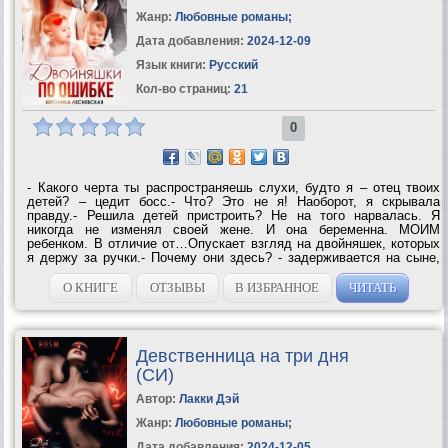
Жанр:
Любовные романы
;
Дата добавления:
2024-12-09
Язык книги:
Русский
Кол-во страниц:
21
0
- Какого черта ты распространяешь слухи, будто я – отец твоих
детей? – цедит босс.- Что? Это не я! Наоборот, я скрывала
правду.- Решила детей пристроить? Не на того нарвалась. Я
никогда не изменял своей жене. И она беременна. МОИМ
ребенком. В отличие от…Опускает взгляд на двойняшек, которых
я держу за ручки.- Почему они здесь? - задерживается на сыне,
всматривается в его глаза: серо-голубой и зеленый. – Что за...-...
О КНИГЕ
ОТЗЫВЫ
В ИЗБРАННОЕ
ЧИТАТЬ
Девственница на три дня
(СИ)
Автор:
Лакки Дэй
Жанр:
Любовные романы
;
Дата добавления:
2024-12-05