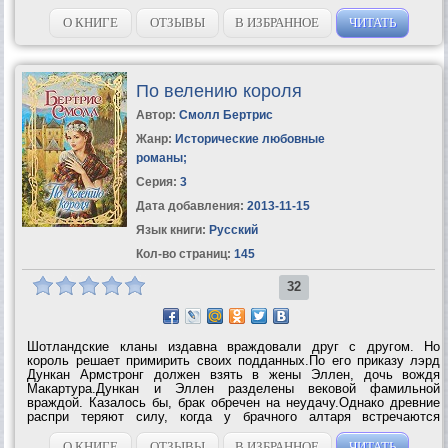
О КНИГЕ
ОТЗЫВЫ
В ИЗБРАННОЕ
ЧИТАТЬ
По велению короля
Автор:
Смолл Бертрис
Жанр:
Исторические любовные
романы
;
Серия:
3
Дата добавления:
2013-11-15
Язык книги:
Русский
Кол-во страниц:
145
32
Шотландские кланы издавна враждовали друг с другом. Но
король решает примирить своих подданных.По его приказу лэрд
Дункан Армстронг должен взять в жены Эллен, дочь вождя
Макартура.Дункан и Эллен разделены вековой фамильной
враждой. Казалось бы, брак обречен на неудачу.Однако древние
распри теряют силу, когда у брачного алтаря встречаются
прекрасная девушка, рожденная для любви, и сильный, отважный
мужчина, способный подарить...
О КНИГЕ
ОТЗЫВЫ
В ИЗБРАННОЕ
ЧИТАТЬ