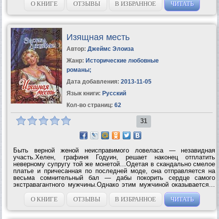
О КНИГЕ
ОТЗЫВЫ
В ИЗБРАННОЕ
ЧИТАТЬ
Изящная месть
Автор:
Джеймс Элоиза
Жанр:
Исторические любовные
романы
;
Дата добавления:
2013-11-05
Язык книги:
Русский
Кол-во страниц:
62
31
Быть верной женой неисправимого ловеласа — незавидная
участь.Хелен, графиня Годуин, решает наконец отплатить
неверному супругу той же монетой…Одетая в скандально смелое
платье и причесанная по последней моде, она отправляется на
весьма сомнительный бал — дабы покорить сердце самого
экстравагантного мужчины.Однако этим мужчиной оказывается…
ее собственный муж, граф Годуин, постыдно и страстно
влюбившийся в собственную...
О КНИГЕ
ОТЗЫВЫ
В ИЗБРАННОЕ
ЧИТАТЬ