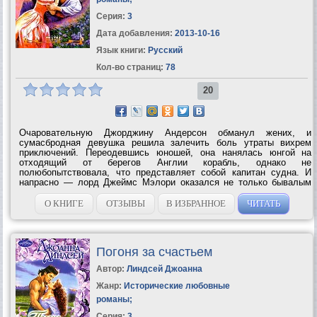
Серия:
3
Дата добавления:
2013-10-16
Язык книги:
Русский
Кол-во страниц:
78
20
Очаровательную Джорджину Андерсон обманул жених, и
сумасбродная девушка решила залечить боль утраты вихрем
приключений. Переодевшись юношей, она нанялась юнгой на
отходящий от берегов Англии корабль, однако не
полюбопытствовала, что представляет собой капитан судна. И
напрасно — лорд Джеймс Мэлори оказался не только бывалым
моряком, но и опасным сердцеедом, покорителем женщин,
буквально падавших к ногам этого мужественного...
О КНИГЕ
ОТЗЫВЫ
В ИЗБРАННОЕ
ЧИТАТЬ
Погоня за счастьем
Автор:
Линдсей Джоанна
Жанр:
Исторические любовные
романы
;
Серия:
3