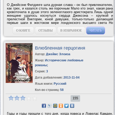
О Джейсоне Филдинге шла дурная слава – он был привлекателен,
как грех, и казался столь же порочным Мало кто знал, какая рана
кровоточила в душе этого зеленоглазого аристократа Лишь одной
женщине удалось коснуться сердца Джексона – хрупкой и
прелестной Виктории, юной девушке, только-только делающей
первые шаги в жестоком мире лондонского высшего света Но
призраки прошлого возвращаются чтобы разрушить счастье...
О КНИГЕ
ОТЗЫВЫ
В ИЗБРАННОЕ
ЧИТАТЬ
Влюбленная герцогиня
Автор:
Джеймс Элоиза
Жанр:
Исторические любовные
романы
;
Серия:
3
Дата добавления:
2013-11-04
Язык книги:
Русский
Кол-во страниц:
58
155
Годы и годы прошли с того дня, когда повеса и Ловелас Камден,