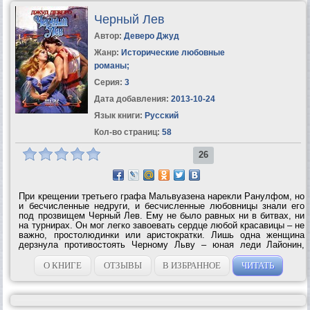
Черный Лев
Автор:
Деверо Джуд
Жанр:
Исторические любовные
романы
;
Серия:
3
Дата добавления:
2013-10-24
Язык книги:
Русский
Кол-во страниц:
58
26
При крещении третьего графа Мальвуазена нарекли Ранулфом, но
и бесчисленные недруги, и бесчисленные любовницы знали его
под прозвищем Черный Лев. Ему не было равных ни в битвах, ни
на турнирах. Он мог легко завоевать сердце любой красавицы – не
важно, простолюдинки или аристократки. Лишь одна женщина
дерзнула противостоять Черному Льву – юная леди Лайонин,
которую он пожелал взять в жены. Гордую девушку не покорить ни
силой, ни...
О КНИГЕ
ОТЗЫВЫ
В ИЗБРАННОЕ
ЧИТАТЬ