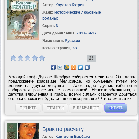
Автор:
Коултер Кэтрин
Жанр:
Исторические любовные
романы
;
Серия:
3
Дата добавления:
2013-09-17
Язык книги:
Русский
Кол-во страниц:
83
23
Молодой граф Дуглас Шербрук собирается жениться. Он сделал
предложение красавице Мелисанде, но обманным путем его
женили на другой девушке — Александре. Дуглас взбешен и
собирается развестись с самозванкой. Невеста-обманщица, с
детства влюбленная в графа, всеми силами старается добиться
его расположения. Удастся ли ей покорить его? Как сложатся их...
О КНИГЕ
ОТЗЫВЫ
В ИЗБРАННОЕ
ЧИТАТЬ
Брак по расчету
Автор:
Картленд Барбара