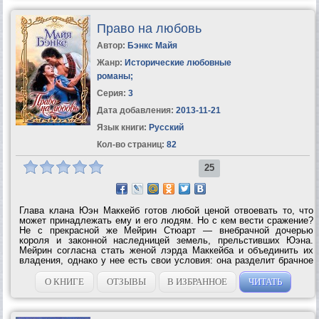
Право на любовь
Автор:
Бэнкс Майя
Жанр:
Исторические любовные
романы
;
Серия:
3
Дата добавления:
2013-11-21
Язык книги:
Русский
Кол-во страниц:
82
25
Глава клана Юэн Маккейб готов любой ценой отвоевать то, что
может принадлежать ему и его людям. Но с кем вести сражение?
Не с прекрасной же Мейрин Стюарт — внебрачной дочерью
короля и законной наследницей земель, прельстивших Юэна.
Мейрин согласна стать женой лэрда Маккейба и объединить их
владения, однако у нее есть свои условия: она разделит брачное
ложе только с тем мужчиной, которого полюбит. И доблестному
воину, искушенному на...
О КНИГЕ
ОТЗЫВЫ
В ИЗБРАННОЕ
ЧИТАТЬ