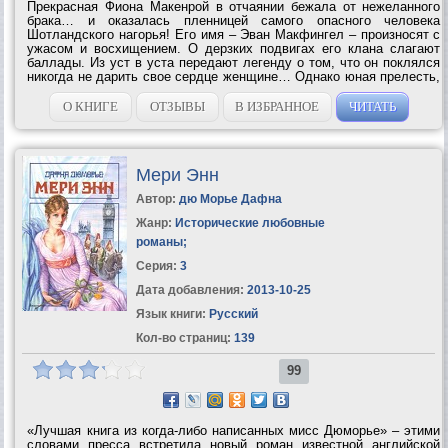
Прекрасная Фиона Макенрой в отчаянии бежала от нежеланного
брака… и оказалась пленницей самого опасного человека
Шотландского нагорья! Его имя – Эван Макфингел – произносят с
ужасом и восхищением. О дерзких подвигах его клана слагают
баллады. Из уст в уста передают легенду о том, что он поклялся
никогда не дарить свое сердце женщине… Однако юная прелесть,
чистота и гордый нрав Фионы зажигают в душе Эвана пламя
страсти –...
О КНИГЕ
ОТЗЫВЫ
В ИЗБРАННОЕ
ЧИТАТЬ
Мери Энн
Автор:
дю Морье Дафна
Жанр:
Исторические любовные
романы
;
Серия:
3
Дата добавления:
2013-10-25
Язык книги:
Русский
Кол-во страниц:
139
99
«Лучшая книга из когда-либо написанных мисс Дюморье» – этими
словами пресса встретила новый роман известной английской