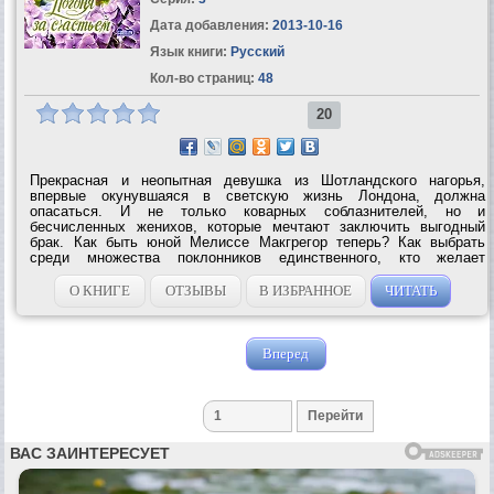
Дата добавления:
2013-10-16
Язык книги:
Русский
Кол-во страниц:
48
20
Прекрасная и неопытная девушка из Шотландского нагорья,
впервые окунувшаяся в светскую жизнь Лондона, должна
опасаться. И не только коварных соблазнителей, но и
бесчисленных женихов, которые мечтают заключить выгодный
брак. Как быть юной Мелиссе Макгрегор теперь? Как выбрать
среди множества поклонников единственного, кто желает
завладеть не ее землями, но — ее сердцем? Единственного, кто и
вправду готов отдать жизнь, дабы...
О КНИГЕ
ОТЗЫВЫ
В ИЗБРАННОЕ
ЧИТАТЬ
Вперед