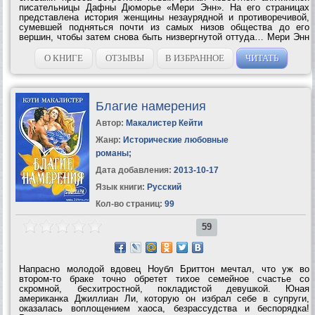
писательницы Дафны Дюморье «Мери Энн». На его страницах
представлена история женщины незаурядной и противоречивой,
сумевшей подняться почти из самых низов общества до его
вершин, чтобы затем снова быть низвергнутой оттуда… Мери Энн
– известная куртизанка, любовница брата короля, герцога
Йоркского,...
О КНИГЕ
ОТЗЫВЫ
В ИЗБРАННОЕ
ЧИТАТЬ
Благие намерения
Автор:
Макалистер Кейти
Жанр:
Исторические любовные
романы
;
Дата добавления:
2013-10-17
Язык книги:
Русский
Кол-во страниц:
99
59
Напрасно молодой вдовец Ноубл Бриттон мечтал, что уж во
втором-то браке точно обретет тихое семейное счастье со
скромной, бесхитростной, покладистой девушкой. Юная
американка Джиллиан Ли, которую он избрал себе в супруги,
оказалась воплощением хаоса, безрассудства и беспорядка!