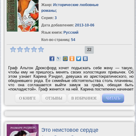
Жанр:
Исторические любовные
романы
;
Серия:
3
Дата добавления:
2013-10-06
Язык книги:
Русский
Кол-во страниц:
54
22
Граф Альтон Дроксфорд хочет подыскать себе жену — такую,
чтобы ему не пришлось менять своих холостяцких привычек. Об
этом узнает Карина Рэндел, девушка из аристократического, но
обедневшего рода. Ее семейные обстоятельства столь плачевны,
что она соглашается выйти замуж за графа, обещая быть
«покладистой». Граф женится на ней. Карина постепенно начинает
по-настоящему влюбляться в своего мужа, и ее мучает...
О КНИГЕ
ОТЗЫВЫ
В ИЗБРАННОЕ
ЧИТАТЬ
Это неистовое сердце