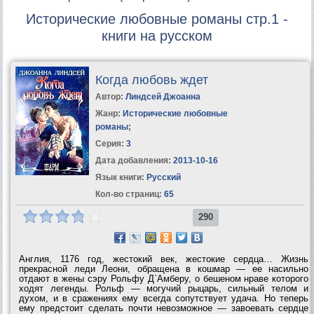
Исторические любовные романы стр.1 -
книги на русском
Когда любовь ждет
Автор:
Линдсей Джоанна
Жанр:
Исторические любовные
романы
;
Серия:
3
Дата добавления:
2013-10-16
Язык книги:
Русский
Кол-во страниц:
65
290
Англия, 1176 год, жестокий век, жестокие сердца… Жизнь
прекрасной леди Леони, обращена в кошмар — ее насильно
отдают в жены сэру Рольфу Д`Амберу, о бешеном нраве которого
ходят легенды. Рольф — могучий рыцарь, cильный телом и
духом, и в сражениях ему всегда сопутствует удача. Но теперь
ему предстоит сделать почти невозможное — завоевать сердце