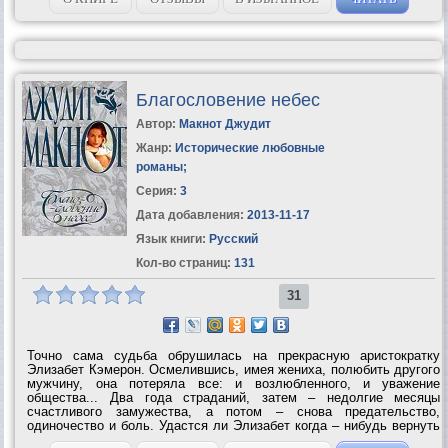
Благословение небес
Автор:
Макнот Джудит
Жанр:
Исторические любовные
романы
;
Серия:
3
Дата добавления:
2013-11-17
Язык книги:
Русский
Кол-во страниц:
131
31
Точно сама судьба обрушилась на прекрасную аристократку
Элизабет Кэмерон. Осмелившись, имея жениха, полюбить другого
мужчину, она потеряла все: и возлюбленного, и уважение
общества... Два года страданий, затем – недолгие месяцы
счастливого замужества, а потом – снова предательство,
одиночество и боль. Удастся ли Элизабет когда – нибудь вернуть
любимого и заслужить БЛАГОСЛОВЕНИЕ...