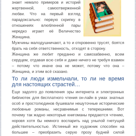
знает немало примеров и историй
жертвенной, самоотверженной
любви. Что на первый взгляд
парадоксально: первую скрипку в
отношениях влюбленной пары
нередко играет её Величество
Женщина.
Мужчины малодушничают, а то и откровенно трусят, боятся
брать на себя ответственность, отходят в сторону.
Женщина же любит преданно и самозабвенно, всем
сердцем, отдавая всю себя и даже ничего не требуя взамен
– потому что иначе она не может, потому что она –
Женщина, и этим всё сказано.
То ли люди измельчали, то ли не время
для настоящих страстей…
Еще задолго до появления эры интернета и электронных
библиотек для бесплатного чтения он-лайн в умах знатных
особ и простолюдинов бушевали нешуточные исторические
любовные романы, несравнимые с теперешними. Вот
почему так жадно некоторые книгоманы предаются чтению,
норовя хотя бы немного воспарить над унылой гнетущей
действительностью. Истинный же художник способен на
большее – преобразить серую прозу будней силой