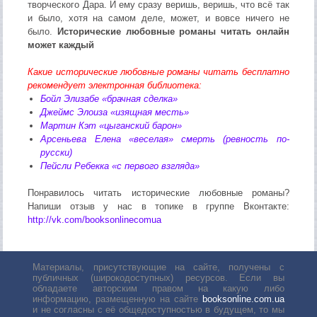
творческого Дара. И ему сразу веришь, веришь, что всё так
и было, хотя на самом деле, может, и вовсе ничего не
было.
Исторические любовные романы читать онлайн
может каждый
Какие исторические любовные романы читать бесплатно
рекомендует электронная библиотека:
Бойл Элизабе «брачная сделка»
Джеймс Элоиза «изящная месть»
Мартин Кэт «цыганский барон»
Арсеньева Елена «веселая» смерть (ревность по-
русски)
Пейсли Ребекка «c первого взгляда»
Понравилось читать исторические любовные романы?
Напиши отзыв у нас в топике в группе Вконтакте:
http://vk.com/booksonlinecomua
Материалы, присутствующие на сайте, получены с
публичных (широкодоступных) ресурсов. Если вы
обладаете авторским правом на какую либо
информацию, размещенную на сайте
booksonline.com.ua
и не согласны с её общедоступностью в будущем, то мы