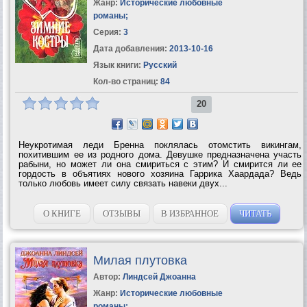
Жанр:
Исторические любовные
романы
;
Серия:
3
Дата добавления:
2013-10-16
Язык книги:
Русский
Кол-во страниц:
84
20
Неукротимая леди Бренна поклялась отомстить викингам,
похитившим ее из родного дома. Девушке предназначена участь
рабыни, но может ли она смириться с этим? И смирится ли ее
гордость в объятиях нового хозяина Гаррика Хаардада? Ведь
только любовь имеет силу связать навеки двух...
О КНИГЕ
ОТЗЫВЫ
В ИЗБРАННОЕ
ЧИТАТЬ
Милая плутовка
Автор:
Линдсей Джоанна
Жанр:
Исторические любовные
романы
;