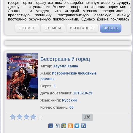
герцог Гертон, сразу же после свадьбы покинул девочку-супругу
Джину — и уехал из Англии. Теперь он изволил вернуться в
Лондон… и увидел, что «гадкий утенок» превратился в
прелестную женщину, экстравагантную светскую львицу,
постоянно окруженную поклонниками. Однако Джина поклялась,
что никогда не будет принадлежать ни одному мужчине — и уж
точно не уступит...
О КНИГЕ
ОТЗЫВЫ
В ИЗБРАННОЕ
ЧИТАТЬ
Бесстрашный горец
Автор:
Хауэлл Ханна
Жанр:
Исторические любовные
романы
;
Серия:
3
Дата добавления:
2013-10-29
Язык книги:
Русский
Кол-во страниц:
66
138