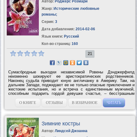
Автор:
Роджерс Розмари
Жанр:
Исторические любовные
романы
;
Серия:
3
Дата добавления:
2014-02-06
Язык книги:
Русский
Кол-во страниц:
160
21
Сумасбродные выходки независимой Ровены Дэнджерфилд
неизменно шокируют ее аристократических родственников.
Наконец судьба приводит юную англичанку в Америку. Там, на
дальнем Западе, поджидают ее не только опасные приключения и
жестокие испытания, но и встреча с единственным мужчиной,
способным подарить гордой девушке счастье, – бесстрашным
Люком Кордом, выросшим среди...
О КНИГЕ
ОТЗЫВЫ
В ИЗБРАННОЕ
ЧИТАТЬ
Зимние костры
Автор:
Линдсей Джоанна