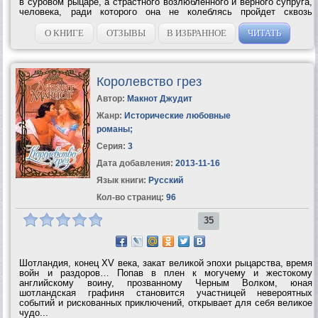
в суровом рыцаре, а страстного возлюбленного и верного супруга,
человека, ради которого она не колеблясь пройдет сквозь
смертельные опасности и бесконечные...
О КНИГЕ
ОТЗЫВЫ
В ИЗБРАННОЕ
ЧИТАТЬ
Королевство грез
Автор:
Макнот Джудит
Жанр:
Исторические любовные
романы
;
Серия:
3
Дата добавления:
2013-11-16
Язык книги:
Русский
Кол-во страниц:
96
35
Шотландия, конец XV века, закат великой эпохи рыцарства, время
войн и раздоров… Попав в плен к могучему и жестокому
английскому воину, прозванному Черным Волком, юная
шотландская графиня становится участницей невероятных
событий и рискованных приключений, открывает для себя великое
чудо...