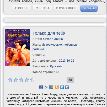
Разбитая голова, синяк под глазом – вот первые «подарки»,
которые принесла Ноублу семейная жизнь с Джиллиан. Но… как
сердиться на женщину, от одного...
О КНИГЕ
ОТЗЫВЫ
В ИЗБРАННОЕ
ЧИТАТЬ
Только для тебя
Автор:
Хауэлл Ханна
Жанр:
Исторические любовные
романы
;
Серия:
3
Дата добавления:
2013-10-29
Язык книги:
Русский
Кол-во страниц:
68
58
Золотоволосая Саксан Хани Тодд, переодетая юношей, пускается
в долгий и трудный путь через всю Англию, чтобы отомстить
человеку, которого называют убийцей ее брата, – Ботолфу, графу
Регенфорду. Однако не смертельного врага находит юная Саксан